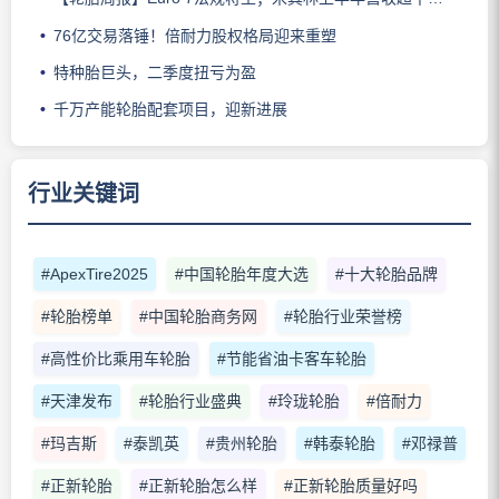
76亿交易落锤！倍耐力股权格局迎来重塑
特种胎巨头，二季度扭亏为盈
千万产能轮胎配套项目，迎新进展
行业关键词
#ApexTire2025
#中国轮胎年度大选
#十大轮胎品牌
#轮胎榜单
#中国轮胎商务网
#轮胎行业荣誉榜
#高性价比乘用车轮胎
#节能省油卡客车轮胎
#天津发布
#轮胎行业盛典
#玲珑轮胎
#倍耐力
#玛吉斯
#泰凯英
#贵州轮胎
#韩泰轮胎
#邓禄普
#正新轮胎
#正新轮胎怎么样
#正新轮胎质量好吗