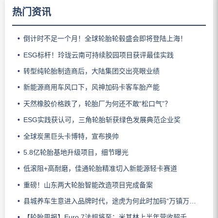
热门资讯
倒计时不足一个月！全球轮胎轮毂盛会即将登陆上海！
ESG标杆！玲珑云南可持续胶园项目获评最佳实践
转型纯轮胎制造商后，大陆集团交出亮眼业绩
新能源商用车风口下，风神加码卡客车胎产能
天然橡胶价格跌了，轮胎厂为何还不敢“松口气”？
ESG实践获认可，三角轮胎斩获绿色发展典范企业奖
全球炭黑巨头卡博特，宣布换帅
5.8亿轮胎基地升级项目，细节曝光
低滚阻+高耐磨，佳通轮胎精准切入新能源轻卡赛道
重磅！山东两大轮胎智能改造项目完成备案
县城养车生意进入品牌时代，途虎为何此时加码“万镇万店”？
【轮胎周报】Euro 7法规将至；米其林上半年营收超千亿；倍耐力上半年盈利稳增；龙星炭黑斩获欧洲近万吨订单