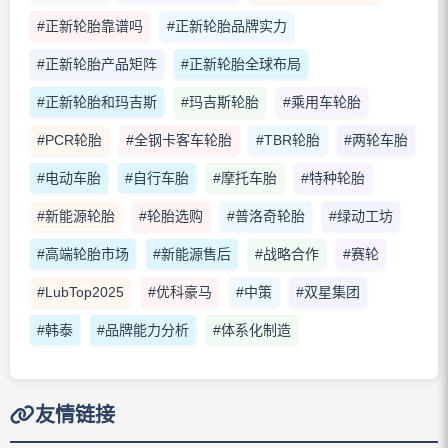
#正新轮胎靠谱吗
#正新轮胎品牌实力
#正新轮胎产品矩阵
#正新轮胎全球布局
#正新轮胎和玛吉斯
#玛吉斯轮胎
#乘用车轮胎
#PCR轮胎
#全钢卡客车轮胎
#TBR轮胎
#两轮车胎
#电动车胎
#自行车胎
#摩托车胎
#特种轮胎
#新能源轮胎
#轮胎选购
#普洛奇轮胎
#绿动工坊
#高端轮胎市场
#新能源售后
#战略合作
#赛轮
#LubTop2025
#优科豪马
#中策
#双星集团
#韩泰
#品牌能力分析
#体系化制造
友情链接