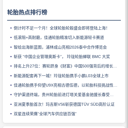
轮胎热点排行榜
倒计时不足一个月！全球轮胎轮毂盛会即将登陆上海！
低滚阻+高耐磨，佳通轮胎精准切入新能源轻卡赛道
智绘出海新蓝图，浦林成山亮相2026泰中合作博览会
斩获 “中国企业管理奥斯卡”， 玲珑轮胎蝉联 BMC 大奖
排名上升27位：赛轮跻身《财富》中国500强背后的增长逻辑
新能源配套再下一城！玲珑轮胎携手小鹏L03全球上市
佳通轮胎携手仰望U9X亮相古德伍德，以轮胎科技挑战性能边界
守护渠道终端，贵州轮胎前进灯塔关爱基金驰援长春受灾门店
亚洲夏季胎首次！玛吉斯VS6斩获德国TÜV SÜD高阶认证
双星连续荣膺“全球汽车供应链百强”