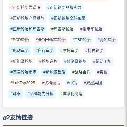
#正新轮胎靠谱吗
#正新轮胎品牌实力
#正新轮胎产品矩阵
#正新轮胎全球布局
#正新轮胎和玛吉斯
#玛吉斯轮胎
#乘用车轮胎
#PCR轮胎
#全钢卡客车轮胎
#TBR轮胎
#两轮车胎
#电动车胎
#自行车胎
#摩托车胎
#特种轮胎
#新能源轮胎
#轮胎选购
#普洛奇轮胎
#绿动工坊
#高端轮胎市场
#新能源售后
#战略合作
#赛轮
#LubTop2025
#优科豪马
#中策
#双星集团
#韩泰
#品牌能力分析
#体系化制造
友情链接