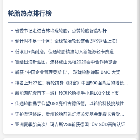
轮胎热点排行榜
省委书记走进吉林玲珑轮胎，点赞轮胎智造标杆
倒计时不足一个月！全球轮胎轮毂盛会即将登陆上海！
低滚阻+高耐磨，佳通轮胎精准切入新能源轻卡赛道
智绘出海新蓝图，浦林成山亮相2026泰中合作博览会
斩获 “中国企业管理奥斯卡”， 玲珑轮胎蝉联 BMC 大奖
排名上升27位：赛轮跻身《财富》中国500强背后的增长逻辑
新能源配套再下一城！玲珑轮胎携手小鹏L03全球上市
佳通轮胎携手仰望U9X亮相古德伍德，以轮胎科技挑战性能边界
守护渠道终端，贵州轮胎前进灯塔关爱基金驰援长春受灾门店
亚洲夏季胎首次！玛吉斯VS6斩获德国TÜV SÜD高阶认证