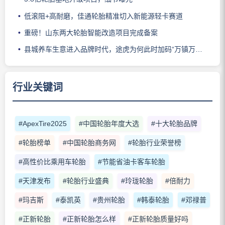
低滚阻+高耐磨，佳通轮胎精准切入新能源轻卡赛道
重磅！山东两大轮胎智能改造项目完成备案
县城养车生意进入品牌时代，途虎为何此时加码“万镇万店”？
行业关键词
#ApexTire2025
#中国轮胎年度大选
#十大轮胎品牌
#轮胎榜单
#中国轮胎商务网
#轮胎行业荣誉榜
#高性价比乘用车轮胎
#节能省油卡客车轮胎
#天津发布
#轮胎行业盛典
#玲珑轮胎
#倍耐力
#玛吉斯
#泰凯英
#贵州轮胎
#韩泰轮胎
#邓禄普
#正新轮胎
#正新轮胎怎么样
#正新轮胎质量好吗