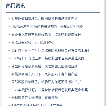
热门资讯
对华反倾销落地后，欧洲替换胎市场迎来拐点
USTMA发布2026轮胎出货预测：全年3.303 亿条
省委书记走进吉林玲珑轮胎，点赞轮胎智造标杆
轮胎龙头宣布，8月起涨10%！
倒计时不足一个月！全球轮胎轮毂盛会即将登陆上海！
ESG标杆！玲珑云南可持续胶园项目获评最佳实践
转型纯轮胎制造商后，大陆集团交出亮眼业绩
新能源商用车风口下，风神加码卡客车胎产能
天然橡胶价格跌了，轮胎厂为何还不敢“松口气”？
ESG实践获认可，三角轮胎斩获绿色发展典范企业奖
全球炭黑巨头卡博特，宣布换帅
5.8亿轮胎基地升级项目，细节曝光