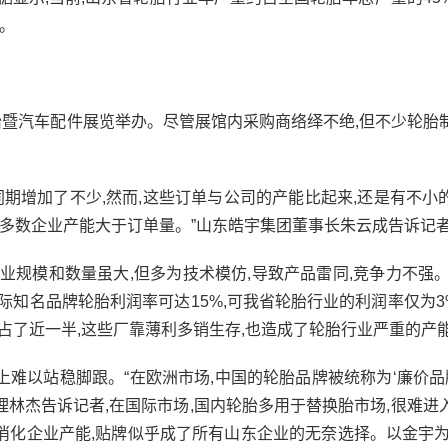
%。
轮胎暨汽车配件展览举办。尽管展馆内采购商络绎不绝,但不少轮胎
期增加了不少,然而,这些订单与公司的产能比起来,还是有不小
,多数企业产能大于订单量。”山东皓宇集团董事长朱云成告诉记
规模和数量虽大,但多为技术模仿,导致产品雷同,竞争力不强。
知名品牌轮胎利润率可达15%,可我省轮胎行业的利润率仅为3%
业占了近一半,这些厂靠薄利多销生存,也造成了轮胎行业严重的产
以站稳脚跟。“在欧洲市场,中国的轮胎品牌被统称为‘廉价品牌
林杰告诉记者,在国际市场,国内轮胎多用于替换胎市场,很难进
消化企业产能,贴牌似乎成了所有山东企业的无奈选择。以金宇为