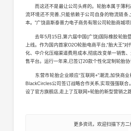
而这还不是最让公司头疼的。轮胎本属于薄利产品
流环境还不完善,只能依赖于公司自身的物流链条
本。”广饶县斯泰普力电子商务有限公司轮胎商城项
去年5月15日,第六届中国(广饶)国际橡胶轮胎
上线。作为国内首家O2O轮胎电商平台,“胎大王”
化、中介化压缩渠道费用成本,彻底改变单一销售
售平台。运行一年来,已签订20款个性化定制轮胎协议
东营市轮胎企业顺应“互联网+”潮流,加快商业
BlackCircles公司签订战略合作关系,实现
设了官方旗舰店,走上了互联网+轮胎的新型营销之
更多资讯，欢迎扫描下方二维