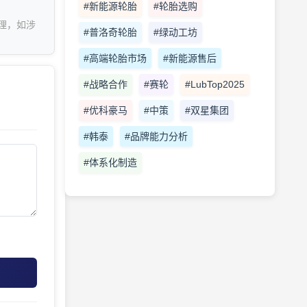
#新能源轮胎
#轮胎选购
理，如涉
#普洛奇轮胎
#绿动工坊
#高端轮胎市场
#新能源售后
#战略合作
#赛轮
#LubTop2025
#优科豪马
#中策
#双星集团
#韩泰
#品牌能力分析
#体系化制造