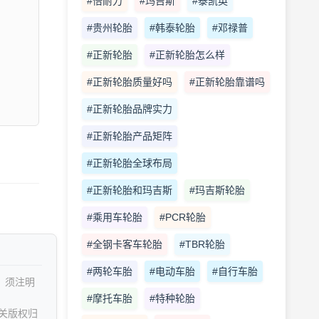
#倍耐力
#玛吉斯
#泰凯英
#贵州轮胎
#韩泰轮胎
#邓禄普
#正新轮胎
#正新轮胎怎么样
#正新轮胎质量好吗
#正新轮胎靠谱吗
#正新轮胎品牌实力
#正新轮胎产品矩阵
#正新轮胎全球布局
#正新轮胎和玛吉斯
#玛吉斯轮胎
#乘用车轮胎
#PCR轮胎
#全钢卡客车轮胎
#TBR轮胎
#两轮车胎
#电动车胎
#自行车胎
，须注明
#摩托车胎
#特种轮胎
关版权归