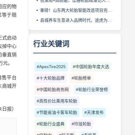
低滚阻+高耐磨，佳通轮胎精准切入新能源轻卡赛道
相应的物
重磅！山东两大轮胎智能改造项目完成备案
就等于赔
县城养车生意进入品牌时代，途虎为何此时加码“万镇万店”？
。
正式启动
行业关键词
去掉中心
的垂直销
0万元。
#ApexTire2025
#中国轮胎年度大选
销售平台
#十大轮胎品牌
#轮胎榜单
东商城开
#中国轮胎商务网
#轮胎行业荣誉榜
#高性价比乘用车轮胎
众日报）
#节能省油卡客车轮胎
#天津发布
#轮胎行业盛典
#玲珑轮胎