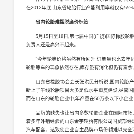
在2012年底,山东省轮胎行业产能利用率就仅有55
省内轮胎难摆脱廉价标签
5月15日至18日,第七届中国(广饶)国际橡胶
负责人还是高兴不起来。
“今年轮胎价格虽然有所回升,订单量也比去年同
轮胎等车的现象依然存在,库存虽有消化但仍有富余
山东省橡胶协会会长张洪民分析说,国内轮胎产业
新上子午线轮胎项目大多是低水平重复建设,尽管国际
而在山东的轮胎企业中,年产量在50万条以下小企
品牌的缺失也让省内多数轮胎企业在国际市场上难
着多年外销经验的山东金宇轮胎有限公司国贸部经理
汽车配套。这致使企业自主品牌市场份额难以完全