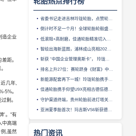
轮胎热点排行榜
省委书记走进吉林玲珑轮胎，点赞轮胎智造标杆
倒计时不足一个月！全球轮胎轮毂盛会即将登陆上海！
制造企业
低滚阻+高耐磨，佳通轮胎精准切入新能源轻卡赛道
智绘出海新蓝图，浦林成山亮相2026泰中合作博览会
斩获 “中国企业管理奥斯卡”， 玲珑轮胎蝉联 BMC 大奖
的差距。
者。
排名上升27位：赛轮跻身《财富》中国500强背后的增长逻辑
新能源配套再下一城！玲珑轮胎携手小鹏L03全球上市
近几年,
佳通轮胎携手仰望U9X亮相古德伍德，以轮胎科技挑战性能边界
-5%。
守护渠道终端，贵州轮胎前进灯塔关爱基金驰援长春受灾门店
能过剩。
亚洲夏季胎首次！玛吉斯VS6斩获德国TÜV SÜD高阶认证
’。”有
入中高端
例,虽然
热门资讯