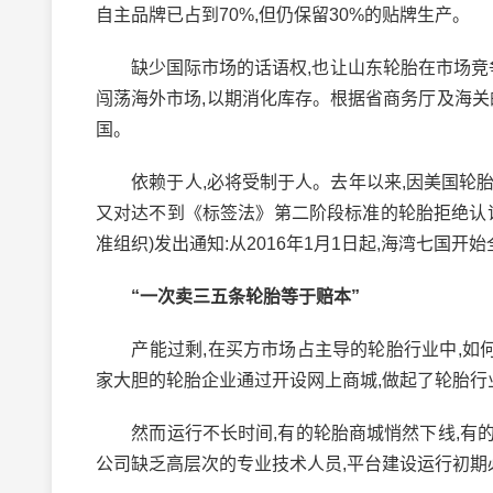
自主品牌已占到70%,但仍保留30%的贴牌生产。
缺少国际市场的话语权,也让山东轮胎在市场竞争
闯荡海外市场,以期消化库存。根据省商务厅及海关的
国。
依赖于人,必将受制于人。去年以来,因美国轮胎“
又对达不到《标签法》第二阶段标准的轮胎拒绝认证,中
准组织)发出通知:从2016年1月1日起,海湾七
“一次卖三五条轮胎等于赔本”
产能过剩,在买方市场占主导的轮胎行业中,如何
家大胆的轮胎企业通过开设网上商城,做起了轮胎行
然而运行不长时间,有的轮胎商城悄然下线,有的虽
公司缺乏高层次的专业技术人员,平台建设运行初期