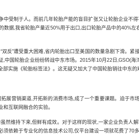
中受制于人。而前几年轮胎产能的盲目扩张又让轮胎企业不得不
数据,我省轮胎产量近50%用于出口,出口轮胎产品中的40%左
双反”遭受重大困难,省内轮胎出口至美国的数量急剧下滑。紧接
国轮胎企业纷纷转战中东市场。2015年10月22日,GSO(海
国开始全部实施《轮胎标签法》。这无疑又加大了中国轮胎销往中东的
拓展营销渠道,开拓新的消费市场,成了一个重要课题。迫于市场
业和互联网融合的实验。
然维持下来,但鲜有成效。对于这样的现状,一家企业负责人解释
必须依赖于专业化的信息技术公司,仅平台建设一项就花费了70多