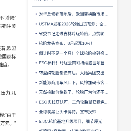
对华反倾销落地后，欧洲替换胎市场迎来拐点
“涉险”
USTMA发布2026轮胎出货预测：全年3.303 亿条
右销往美
省委书记走进吉林玲珑轮胎，点赞轮胎智造标杆
轮胎龙头宣布，8月起涨10%！
着,欧盟
倒计时不足一个月！全球轮胎轮毂盛会即将登陆上海！
湾国家标
ESG标杆！玲珑云南可持续胶园项目获评最佳实践
难度。
转型纯轮胎制造商后，大陆集团交出亮眼业绩
新能源商用车风口下，风神加码卡客车胎产能
天然橡胶价格跌了，轮胎厂为何还不敢“松口气”？
压力,几
ESG实践获认可，三角轮胎斩获绿色发展典范企业奖
全球炭黑巨头卡博特，宣布换帅
:“由于
5.8亿轮胎基地升级项目，细节曝光
万元。”