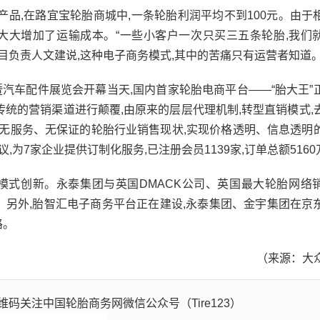
,在路宜宝轮胎商城中,一条轮胎利润平均不到100元。由于
,大大增加了运输成本。“一些小客户一次只买三五条轮胎,我们
目负责人文建说,这种电子商务模式,其中的苦痛只有运营者知道
暨汽车配件展览会开幕当天,国内首家轮胎电商平台——“胎大王”
对传统的营销渠道进行颠覆,由原来的层层代理机制,转型直销模式,
、无服务、无保证的轮胎行业销售现状,实现价格透明、信息透明
,为7家企业提供订制化服务,已注册会员1139家,订单总额516
模式创新。永泰集团与英国DMACK公司、英国最大
轮胎网
络
强强联合。另外,胎智汇电子商务平台正在建设,永泰集团、金宇集团在京
路。
（来源：大
码关注中国轮胎商务网微信公众号（Tire123）