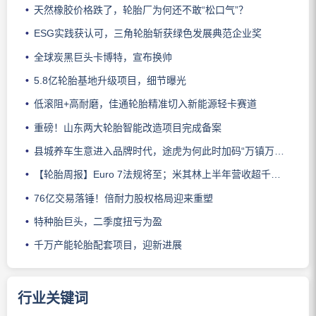
天然橡胶价格跌了，轮胎厂为何还不敢“松口气”？
ESG实践获认可，三角轮胎斩获绿色发展典范企业奖
全球炭黑巨头卡博特，宣布换帅
5.8亿轮胎基地升级项目，细节曝光
低滚阻+高耐磨，佳通轮胎精准切入新能源轻卡赛道
重磅！山东两大轮胎智能改造项目完成备案
县城养车生意进入品牌时代，途虎为何此时加码“万镇万店”？
【轮胎周报】Euro 7法规将至；米其林上半年营收超千亿；倍耐力上半年盈利稳增；龙星炭黑斩获欧洲近万吨订单
76亿交易落锤！倍耐力股权格局迎来重塑
特种胎巨头，二季度扭亏为盈
千万产能轮胎配套项目，迎新进展
行业关键词