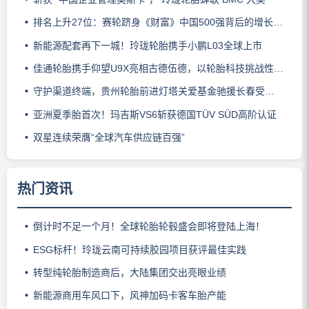
排名上升27位：赛轮跻身《财富》中国500强背后的增长逻辑
新能源配套再下一城！玲珑轮胎携手小鹏L03全球上市
佳通轮胎携手仰望U9X亮相古德伍德，以轮胎科技挑战性能边界
守护渠道终端，贵州轮胎前进灯塔关爱基金驰援长春受灾门店
亚洲夏季胎首次！玛吉斯VS6斩获德国TÜV SÜD高阶认证
双星连续荣膺“全球汽车供应链百强”
热门资讯
倒计时不足一个月！全球轮胎轮毂盛会即将登陆上海！
ESG标杆！玲珑云南可持续胶园项目获评最佳实践
转型纯轮胎制造商后，大陆集团交出亮眼业绩
新能源商用车风口下，风神加码卡客车胎产能