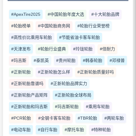
#ApexTire2025
#中国轮胎年度大选
#十大轮胎品牌
#轮胎榜单
#中国轮胎商务网
#轮胎行业荣誉榜
#高性价比乘用车轮胎
#节能省油卡客车轮胎
#天津发布
#轮胎行业盛典
#玲珑轮胎
#倍耐力
#玛吉斯
#泰凯英
#贵州轮胎
#韩泰轮胎
#邓禄普
#正新轮胎
#正新轮胎怎么样
#正新轮胎质量好吗
#正新轮胎靠谱吗
#正新轮胎品牌实力
#正新轮胎产品矩阵
#正新轮胎全球布局
#正新轮胎和玛吉斯
#玛吉斯轮胎
#乘用车轮胎
#PCR轮胎
#全钢卡客车轮胎
#TBR轮胎
#两轮车胎
#电动车胎
#自行车胎
#摩托车胎
#特种轮胎