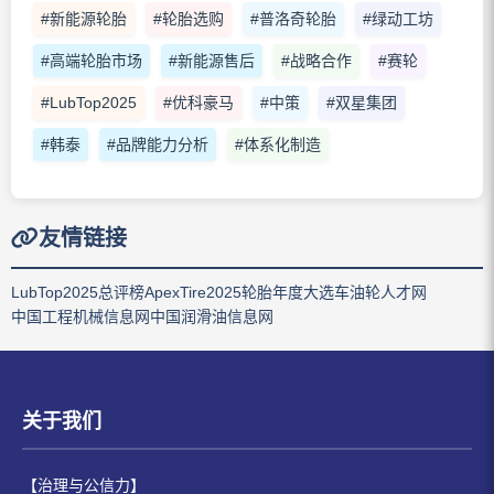
#新能源轮胎
#轮胎选购
#普洛奇轮胎
#绿动工坊
#高端轮胎市场
#新能源售后
#战略合作
#赛轮
#LubTop2025
#优科豪马
#中策
#双星集团
#韩泰
#品牌能力分析
#体系化制造
友情链接
LubTop2025总评榜
ApexTire2025轮胎年度大选
车油轮人才网
中国工程机械信息网
中国润滑油信息网
关于我们
【治理与公信力】