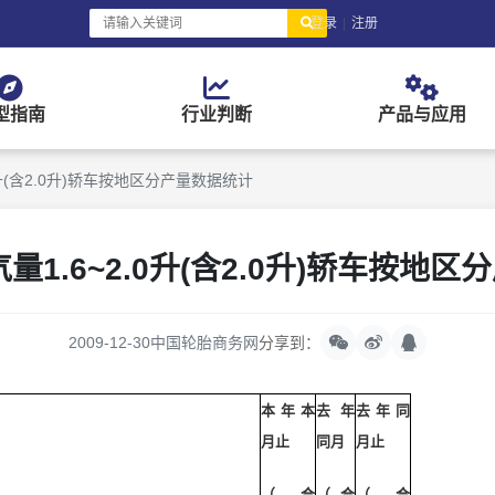
登录
|
注册
型指南
行业判断
产品与应用
.0升(含2.0升)轿车按地区分产量数据统计
气量1.6~2.0升(含2.0升)轿车按地
2009-12-30
中国轮胎商务网
分享到：
本年本
去年
去年同
月止
同月
月止
（合
（合
（合