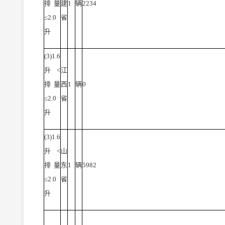
排量
建
1
辆
2234
≤2.0
省
升
(3)1.6
升<
江
排量
西
1
辆
0
≤2.0
省
升
(3)1.6
升<
山
排量
东
1
辆
5982
≤2.0
省
升