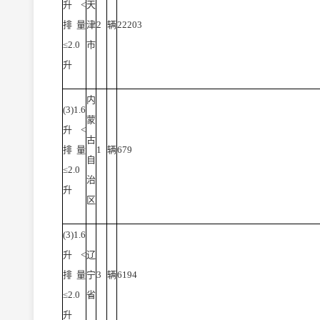
升<
天
排量
津
2
辆
22203
≤2.0
市
升
内
(3)1.6
蒙
升<
古
排量
1
辆
679
自
≤2.0
治
升
区
(3)1.6
升<
辽
排量
宁
3
辆
6194
≤2.0
省
升