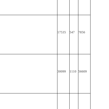
17535
547
7856
30099
1110
56609