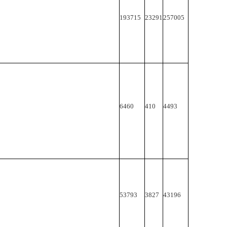
193715
23291
257005
6460
410
4493
53793
3827
43196