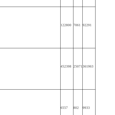
122800
7061
92291
452398
25071
361963
6557
802
9933