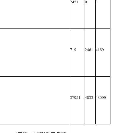
2451
0
0
719
246
4169
37951
4833
43099