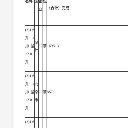
名称
区
企
位
（合计）完成
业
(3)1.6
升<
总
排量
32
辆
169513
计
≤2.0
升
(3)1.6
升<
北
排量
京
2
辆
8671
≤2.0
市
升
(3)1.6