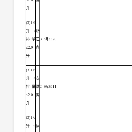
升
(3)1.6
升<
浙
排量
江
3
辆
3520
≤2.0
省
升
(3)1.6
升<
安
排量
徽
2
辆
3911
≤2.0
省
升
(3)1.6
升<
福