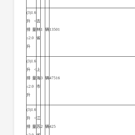
(3)1.6
升<
吉
排量
林
1
辆
13501
≤2.0
省
升
(3)1.6
升<
上
排量
海
3
辆
47516
≤2.0
市
升
(3)1.6
升<
江
排量
苏
2
辆
425
≤2.0
省