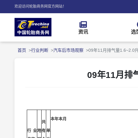
欢迎访问轮胎商务网官方网站！
资讯
选
首页
行业判断
汽车后市场观察
09年11月排气量1.6~2
09年11月排
本年本月
共
行业
地
有
单