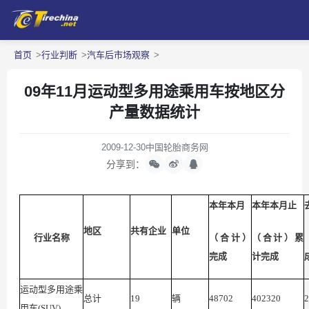
首页
行业判断
汽车后市场观察
09年11月运动型多用途乘用车按地区分
产量数据统计
2009-12-30
中国轮胎商务网
分享到：
本年本月
本年本月止
地区
共有企业
单位
行业名称
（合计）
（合计）累
完成
计完成
运动型多用途乘
总计
19
辆
48702
402320
2
用车(SUV)