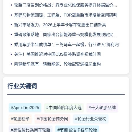
轮胎门店告别价格战：靠专业化维保服务提升终端溢价能力
基建与物流回暖，工程胎、TBR载重胎市场增量空间研判
新兴市场发力，2026上半年卡客车轮胎出口创新高
重磅政策落地｜国家出台新能源重卡规模化发展顶层实施方案
乘用车胎半年成绩单：三驾马车一起慢，行业进入“挤利润”
关注！美国推迟对中国CBS反补贴调查初裁时间
两辆新车就有一辆新能源：轮胎配套迎格局重构
行业关键词
#ApexTire2025
#中国轮胎年度大选
#十大轮胎品牌
#轮胎榜单
#中国轮胎商务网
#轮胎行业荣誉榜
#高性价比乘用车轮胎
#节能省油卡客车轮胎