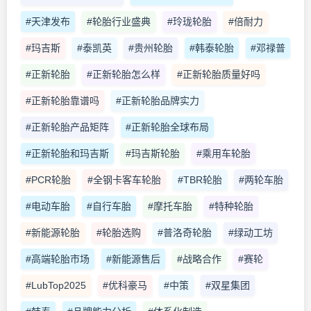
#天津发布
#轮胎行业盛典
#玲珑轮胎
#倍耐力
#玛吉斯
#泰凯英
#贵州轮胎
#韩泰轮胎
#邓禄普
#正新轮胎
#正新轮胎怎么样
#正新轮胎质量好吗
#正新轮胎靠谱吗
#正新轮胎品牌实力
#正新轮胎产品矩阵
#正新轮胎全球布局
#正新轮胎和玛吉斯
#玛吉斯轮胎
#乘用车轮胎
#PCR轮胎
#全钢卡客车轮胎
#TBR轮胎
#两轮车胎
#电动车胎
#自行车胎
#摩托车胎
#特种轮胎
#新能源轮胎
#轮胎选购
#普洛奇轮胎
#绿动工坊
#高端轮胎市场
#新能源售后
#战略合作
#赛轮
#LubTop2025
#优科豪马
#中策
#双星集团