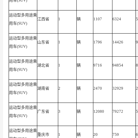
用车(SUV)
运动型多用途乘
江西省
1
辆
1107
6324
5
用车(SUV)
运动型多用途乘
山东省
1
辆
1796
14426
9
用车(SUV)
运动型多用途乘
湖北省
1
辆
9716
94854
8
用车(SUV)
运动型多用途乘
湖南省
2
辆
2470
32929
2
用车(SUV)
运动型多用途乘
广东省
3
辆
12080
79272
5
用车(SUV)
运动型多用途乘
重庆市
1
辆
20
759
6