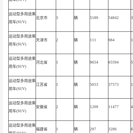
运动型多用途乘
北京市
3
辆
5189
54842
3
用车(SUV)
运动型多用途乘
天津市
2
辆
111
984
1
用车(SUV)
运动型多用途乘
河北省
1
辆
9654
65594
5
用车(SUV)
运动型多用途乘
江苏省
1
辆
5053
37573
1
用车(SUV)
运动型多用途乘
安徽省
2
辆
1209
11477
4
用车(SUV)
运动型多用途乘
福建省
1
辆
297
3286
6