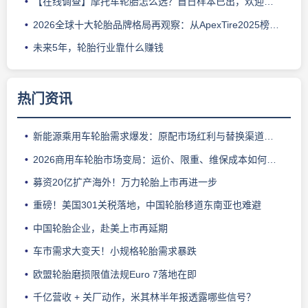
【在线调查】摩托车轮胎怎么选？首日样本已出，欢迎继续投票
2026全球十大轮胎品牌格局再观察：从ApexTire2025榜单看行业新变化
未来5年，轮胎行业靠什么赚钱
热门资讯
新能源乘用车轮胎需求爆发：原配市场红利与替换渠道难点解析
2026商用车轮胎市场变局：运价、限重、维保成本如何影响车队换胎选择
募资20亿扩产海外！万力轮胎上市再进一步
重磅！美国301关税落地，中国轮胎移道东南亚也难避
中国轮胎企业，赴美上市再延期
车市需求大变天！小规格轮胎需求暴跌
欧盟轮胎磨损限值法规Euro 7落地在即
千亿营收 + 关厂动作，米其林半年报透露哪些信号？