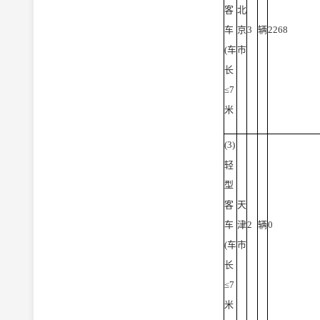
客
北
车
京
3
辆
2268
(车
市
长
≤7
米
(3)
轻
型
客
天
车
津
2
辆
0
(车
市
长
≤7
米