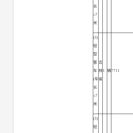
长
≤7
米
(3)
轻
型
客
吉
车
林
1
辆
7711
(车
省
长
≤7
米
(3)
轻