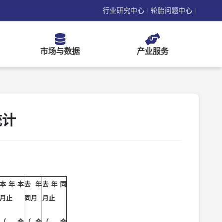
行业研究中心
轮胎问题中心
|
|
市场与数据
产业服务
统计
本年本
去年
去年同
月止
同月
月止
（合
（合
（合