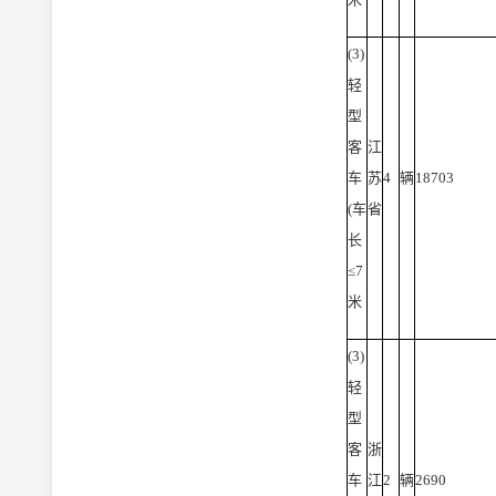
(3)
轻
型
客
江
车
苏
4
辆
18703
(车
省
长
≤7
米
(3)
轻
型
客
浙
车
江
2
辆
2690