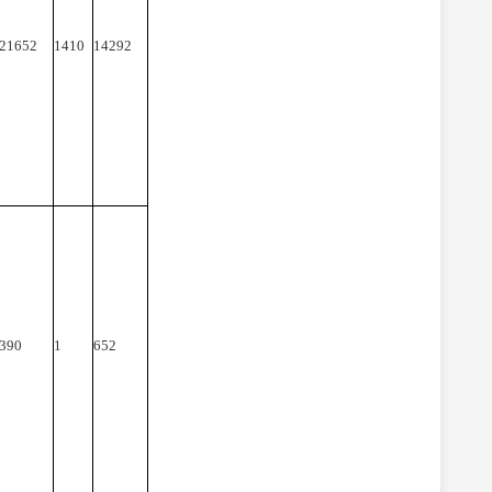
21652
1410
14292
390
1
652