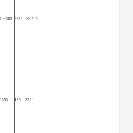
144385
6811
100746
2353
185
2544