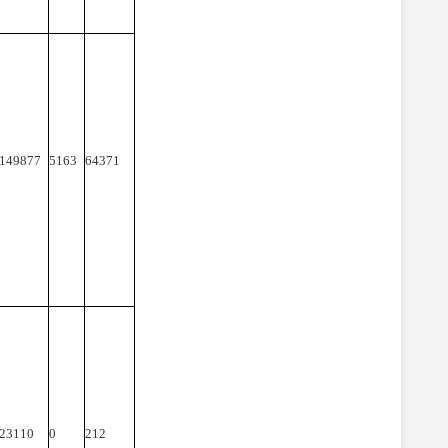
149877
5163
64371
23110
0
212