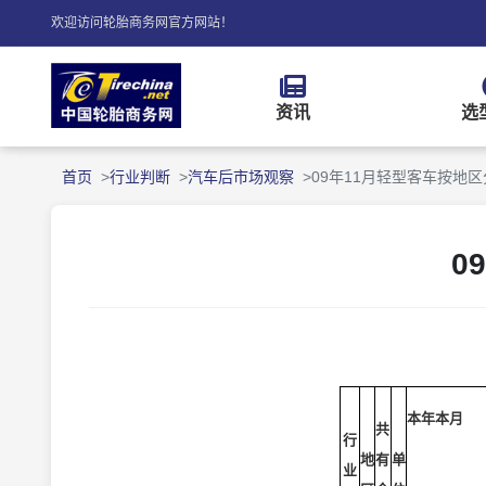
欢迎访问轮胎商务网官方网站！
资讯
选
首页
行业判断
汽车后市场观察
09年11月轻型客车按地
0
本年本月
共
行
地
有
单
业