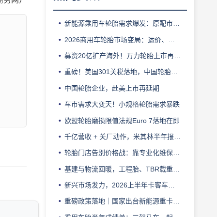
新能源乘用车轮胎需求爆发：原配市场红利与替换渠道难点解析
2026商用车轮胎市场变局：运价、限重、维保成本如何影响车队换胎选择
募资20亿扩产海外！万力轮胎上市再进一步
重磅！美国301关税落地，中国轮胎移道东南亚也难避
中国轮胎企业，赴美上市再延期
车市需求大变天！小规格轮胎需求暴跌
欧盟轮胎磨损限值法规Euro 7落地在即
千亿营收 + 关厂动作，米其林半年报透露哪些信号？
轮胎门店告别价格战：靠专业化维保服务提升终端溢价能力
基建与物流回暖，工程胎、TBR载重胎市场增量空间研判
新兴市场发力，2026上半年卡客车轮胎出口创新高
重磅政策落地｜国家出台新能源重卡规模化发展顶层实施方案