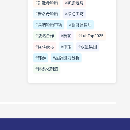
#新能源轮胎
#轮胎选购
#普洛奇轮胎
#绿动工坊
#高端轮胎市场
#新能源售后
#战略合作
#赛轮
#LubTop2025
#优科豪马
#中策
#双星集团
#韩泰
#品牌能力分析
#体系化制造