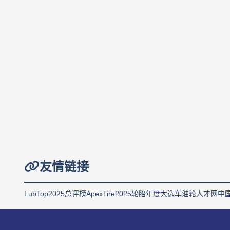
友情链接
LubTop2025总评榜
ApexTire2025轮胎年度大选
车油轮人才网
中