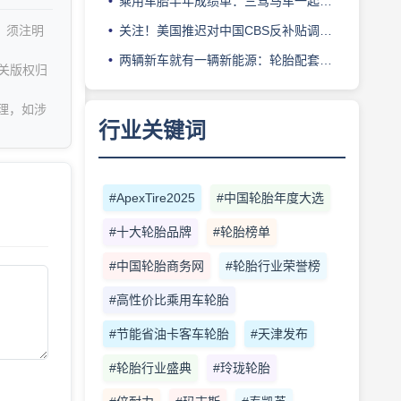
乘用车胎半年成绩单：三驾马车一起慢，行业进入“挤利润”
关注！美国推迟对中国CBS反补贴调查初裁时间
，须注明
两辆新车就有一辆新能源：轮胎配套迎格局重构
关版权归
理，如涉
行业关键词
#ApexTire2025
#中国轮胎年度大选
#十大轮胎品牌
#轮胎榜单
#中国轮胎商务网
#轮胎行业荣誉榜
#高性价比乘用车轮胎
#节能省油卡客车轮胎
#天津发布
#轮胎行业盛典
#玲珑轮胎