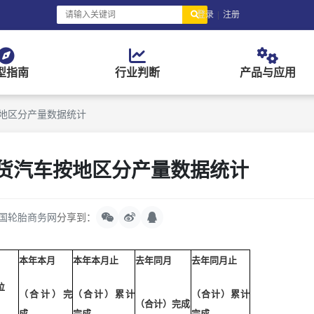
登录
|
注册
型指南
行业判断
产品与应用
按地区分产量数据统计
载货汽车按地区分产量数据统计
国轮胎商务网
分享到：
本年本月
本年本月止
去年同月
去年同月止
位
（合计）完
（合计）累计
（合计）累计
（合计）完成
成
完成
完成