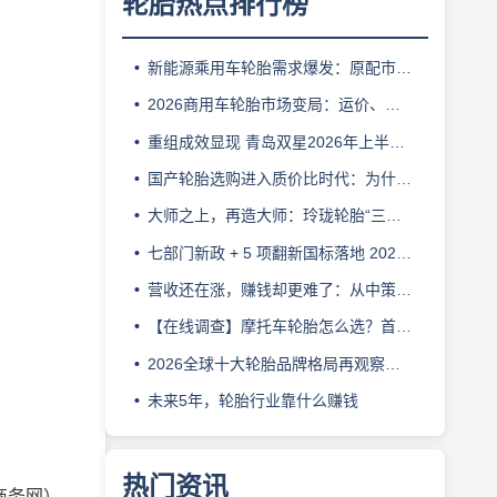
轮胎热点排行榜
新能源乘用车轮胎需求爆发：原配市场红利与替换渠道难点解析
2026商用车轮胎市场变局：运价、限重、维保成本如何影响车队换胎选择
重组成效显现 青岛双星2026年上半年利润超10亿元
国产轮胎选购进入质价比时代：为什么不能只看谁更便宜
大师之上，再造大师：玲珑轮胎“三个向上”战略的深度解码
七部门新政 + 5 项翻新国标落地 2026‑2029 轮胎行业洗牌加速，老旧产能 5 年内淘汰
营收还在涨，赚钱却更难了：从中策橡胶2025年报看轮胎行业的新压力
【在线调查】摩托车轮胎怎么选？首日样本已出，欢迎继续投票
2026全球十大轮胎品牌格局再观察：从ApexTire2025榜单看行业新变化
未来5年，轮胎行业靠什么赚钱
热门资讯
商务网）