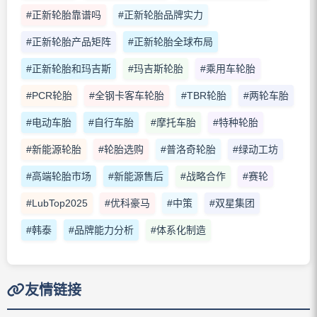
#正新轮胎靠谱吗
#正新轮胎品牌实力
#正新轮胎产品矩阵
#正新轮胎全球布局
#正新轮胎和玛吉斯
#玛吉斯轮胎
#乘用车轮胎
#PCR轮胎
#全钢卡客车轮胎
#TBR轮胎
#两轮车胎
#电动车胎
#自行车胎
#摩托车胎
#特种轮胎
#新能源轮胎
#轮胎选购
#普洛奇轮胎
#绿动工坊
#高端轮胎市场
#新能源售后
#战略合作
#赛轮
#LubTop2025
#优科豪马
#中策
#双星集团
#韩泰
#品牌能力分析
#体系化制造
友情链接