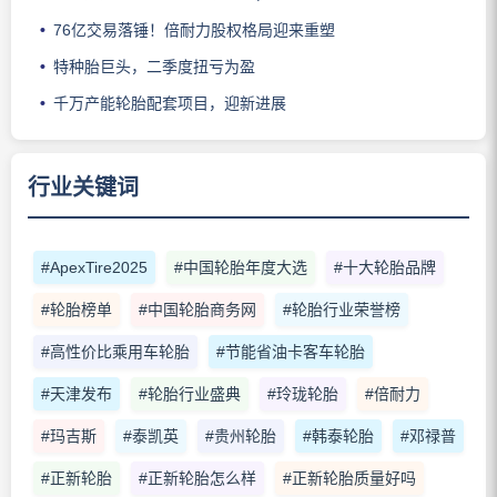
76亿交易落锤！倍耐力股权格局迎来重塑
特种胎巨头，二季度扭亏为盈
千万产能轮胎配套项目，迎新进展
行业关键词
#ApexTire2025
#中国轮胎年度大选
#十大轮胎品牌
#轮胎榜单
#中国轮胎商务网
#轮胎行业荣誉榜
#高性价比乘用车轮胎
#节能省油卡客车轮胎
#天津发布
#轮胎行业盛典
#玲珑轮胎
#倍耐力
#玛吉斯
#泰凯英
#贵州轮胎
#韩泰轮胎
#邓禄普
#正新轮胎
#正新轮胎怎么样
#正新轮胎质量好吗