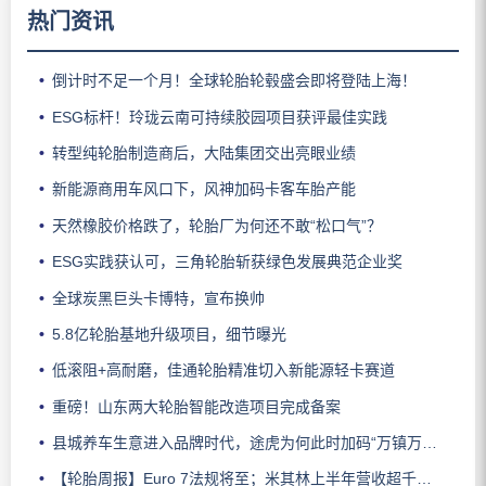
热门资讯
倒计时不足一个月！全球轮胎轮毂盛会即将登陆上海！
ESG标杆！玲珑云南可持续胶园项目获评最佳实践
转型纯轮胎制造商后，大陆集团交出亮眼业绩
新能源商用车风口下，风神加码卡客车胎产能
天然橡胶价格跌了，轮胎厂为何还不敢“松口气”？
ESG实践获认可，三角轮胎斩获绿色发展典范企业奖
全球炭黑巨头卡博特，宣布换帅
5.8亿轮胎基地升级项目，细节曝光
低滚阻+高耐磨，佳通轮胎精准切入新能源轻卡赛道
重磅！山东两大轮胎智能改造项目完成备案
县城养车生意进入品牌时代，途虎为何此时加码“万镇万店”？
【轮胎周报】Euro 7法规将至；米其林上半年营收超千亿；倍耐力上半年盈利稳增；龙星炭黑斩获欧洲近万吨订单