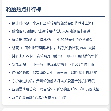
轮胎热点排行榜
倒计时不足一个月！全球轮胎轮毂盛会即将登陆上海！
低滚阻+高耐磨，佳通轮胎精准切入新能源轻卡赛道
智绘出海新蓝图，浦林成山亮相2026泰中合作博览会
斩获 “中国企业管理奥斯卡”， 玲珑轮胎蝉联 BMC 大奖
排名上升27位：赛轮跻身《财富》中国500强背后的增长逻辑
新能源配套再下一城！玲珑轮胎携手小鹏L03全球上市
佳通轮胎携手仰望U9X亮相古德伍德，以轮胎科技挑战性能边界
守护渠道终端，贵州轮胎前进灯塔关爱基金驰援长春受灾门店
亚洲夏季胎首次！玛吉斯VS6斩获德国TÜV SÜD高阶认证
双星连续荣膺“全球汽车供应链百强”