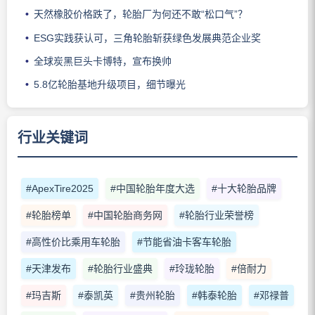
天然橡胶价格跌了，轮胎厂为何还不敢“松口气”？
ESG实践获认可，三角轮胎斩获绿色发展典范企业奖
全球炭黑巨头卡博特，宣布换帅
5.8亿轮胎基地升级项目，细节曝光
行业关键词
#ApexTire2025
#中国轮胎年度大选
#十大轮胎品牌
#轮胎榜单
#中国轮胎商务网
#轮胎行业荣誉榜
#高性价比乘用车轮胎
#节能省油卡客车轮胎
#天津发布
#轮胎行业盛典
#玲珑轮胎
#倍耐力
#玛吉斯
#泰凯英
#贵州轮胎
#韩泰轮胎
#邓禄普