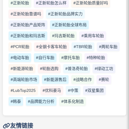
#正新轮胎
#正新轮胎怎么样
#正新轮胎质量好吗
#正新轮胎靠谱吗
#正新轮胎品牌实力
#正新轮胎产品矩阵
#正新轮胎全球布局
#正新轮胎和玛吉斯
#玛吉斯轮胎
#乘用车轮胎
#PCR轮胎
#全钢卡客车轮胎
#TBR轮胎
#两轮车胎
#电动车胎
#自行车胎
#摩托车胎
#特种轮胎
#新能源轮胎
#轮胎选购
#普洛奇轮胎
#绿动工坊
#高端轮胎市场
#新能源售后
#战略合作
#赛轮
#LubTop2025
#优科豪马
#中策
#双星集团
#韩泰
#品牌能力分析
#体系化制造
友情链接