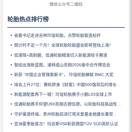
微信公众号二维码
轮胎热点排行榜
省委书记走进吉林玲珑轮胎，点赞轮胎智造标杆
倒计时不足一个月！全球轮胎轮毂盛会即将登陆上海！
低滚阻+高耐磨，佳通轮胎精准切入新能源轻卡赛道
智绘出海新蓝图，浦林成山亮相2026泰中合作博览会
斩获 “中国企业管理奥斯卡”， 玲珑轮胎蝉联 BMC 大奖
排名上升27位：赛轮跻身《财富》中国500强背后的增长逻辑
新能源配套再下一城！玲珑轮胎携手小鹏L03全球上市
佳通轮胎携手仰望U9X亮相古德伍德，以轮胎科技挑战性能边界
守护渠道终端，贵州轮胎前进灯塔关爱基金驰援长春受灾门店
亚洲夏季胎首次！玛吉斯VS6斩获德国TÜV SÜD高阶认证