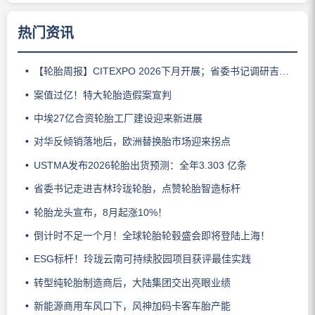
热门资讯
【轮胎周报】CITEXPO 2026下月开展；省委书记调研吉林玲珑；佳通推出新能源轻卡轮胎；三角轮胎斩获大奖；中策宣布涨价
案值过亿！特大轮胎造假案宣判
中埃27亿合资轮胎工厂建设迎来新进展
对华反倾销落地后，欧洲替换胎市场迎来拐点
USTMA发布2026轮胎出货预测：全年3.303 亿条
省委书记走进吉林玲珑轮胎，点赞轮胎智造标杆
轮胎龙头宣布，8月起涨10%！
倒计时不足一个月！全球轮胎轮毂盛会即将登陆上海！
ESG标杆！玲珑云南可持续胶园项目获评最佳实践
转型纯轮胎制造商后，大陆集团交出亮眼业绩
新能源商用车风口下，风神加码卡客车胎产能