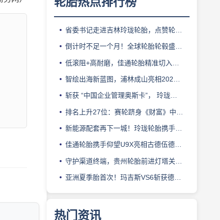
轮胎热点排行榜
省委书记走进吉林玲珑轮胎，点赞轮胎智造标杆
倒计时不足一个月！全球轮胎轮毂盛会即将登陆上海！
低滚阻+高耐磨，佳通轮胎精准切入新能源轻卡赛道
智绘出海新蓝图，浦林成山亮相2026泰中合作博览会
斩获 “中国企业管理奥斯卡”， 玲珑轮胎蝉联 BMC 大奖
排名上升27位：赛轮跻身《财富》中国500强背后的增长逻辑
新能源配套再下一城！玲珑轮胎携手小鹏L03全球上市
佳通轮胎携手仰望U9X亮相古德伍德，以轮胎科技挑战性能边界
守护渠道终端，贵州轮胎前进灯塔关爱基金驰援长春受灾门店
亚洲夏季胎首次！玛吉斯VS6斩获德国TÜV SÜD高阶认证
热门资讯