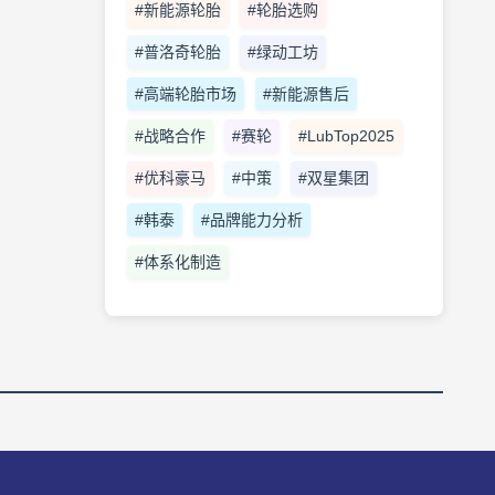
#新能源轮胎
#轮胎选购
#普洛奇轮胎
#绿动工坊
#高端轮胎市场
#新能源售后
#战略合作
#赛轮
#LubTop2025
#优科豪马
#中策
#双星集团
#韩泰
#品牌能力分析
#体系化制造