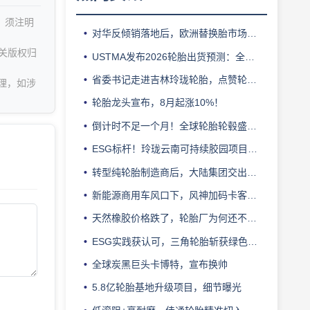
，须注明
对华反倾销落地后，欧洲替换胎市场迎来拐点
关版权归
USTMA发布2026轮胎出货预测：全年3.303 亿条
省委书记走进吉林玲珑轮胎，点赞轮胎智造标杆
理，如涉
轮胎龙头宣布，8月起涨10%！
倒计时不足一个月！全球轮胎轮毂盛会即将登陆上海！
ESG标杆！玲珑云南可持续胶园项目获评最佳实践
转型纯轮胎制造商后，大陆集团交出亮眼业绩
新能源商用车风口下，风神加码卡客车胎产能
天然橡胶价格跌了，轮胎厂为何还不敢“松口气”？
ESG实践获认可，三角轮胎斩获绿色发展典范企业奖
全球炭黑巨头卡博特，宣布换帅
5.8亿轮胎基地升级项目，细节曝光