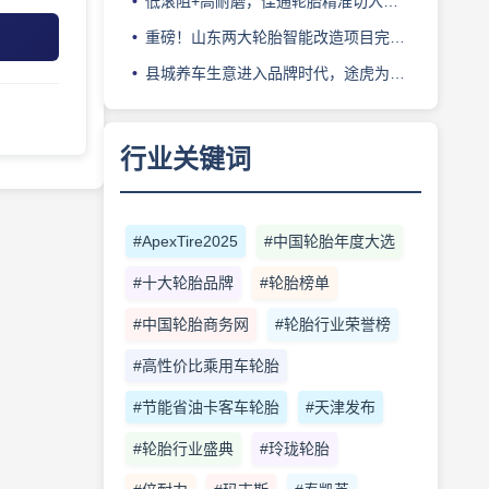
低滚阻+高耐磨，佳通轮胎精准切入新能源轻卡赛道
重磅！山东两大轮胎智能改造项目完成备案
县城养车生意进入品牌时代，途虎为何此时加码“万镇万店”？
行业关键词
#ApexTire2025
#中国轮胎年度大选
#十大轮胎品牌
#轮胎榜单
#中国轮胎商务网
#轮胎行业荣誉榜
#高性价比乘用车轮胎
#节能省油卡客车轮胎
#天津发布
#轮胎行业盛典
#玲珑轮胎