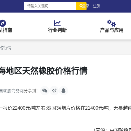
登录
|
注册
型指南
行业判断
产品与应用
价格行情
上海地区天然橡胶价格行情
国轮胎商务网
分享到：
400元/吨左右;泰国3#烟片价格在21400元/吨，无票越南
（来源：中国轮胎