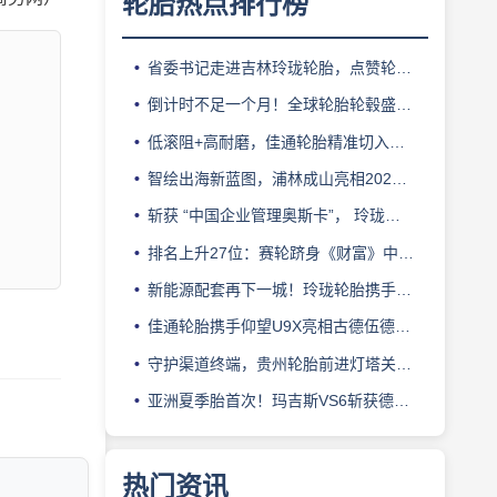
轮胎热点排行榜
省委书记走进吉林玲珑轮胎，点赞轮胎智造标杆
倒计时不足一个月！全球轮胎轮毂盛会即将登陆上海！
低滚阻+高耐磨，佳通轮胎精准切入新能源轻卡赛道
智绘出海新蓝图，浦林成山亮相2026泰中合作博览会
斩获 “中国企业管理奥斯卡”， 玲珑轮胎蝉联 BMC 大奖
排名上升27位：赛轮跻身《财富》中国500强背后的增长逻辑
新能源配套再下一城！玲珑轮胎携手小鹏L03全球上市
佳通轮胎携手仰望U9X亮相古德伍德，以轮胎科技挑战性能边界
守护渠道终端，贵州轮胎前进灯塔关爱基金驰援长春受灾门店
亚洲夏季胎首次！玛吉斯VS6斩获德国TÜV SÜD高阶认证
热门资讯