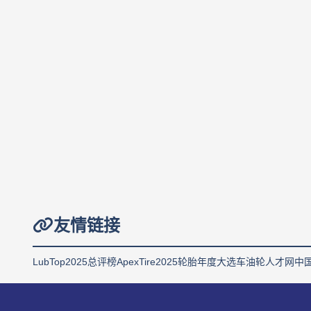
友情链接
LubTop2025总评榜
ApexTire2025轮胎年度大选
车油轮人才网
中