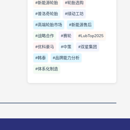
#新能源轮胎
#轮胎选购
#普洛奇轮胎
#绿动工坊
#高端轮胎市场
#新能源售后
#战略合作
#赛轮
#LubTop2025
#优科豪马
#中策
#双星集团
#韩泰
#品牌能力分析
#体系化制造