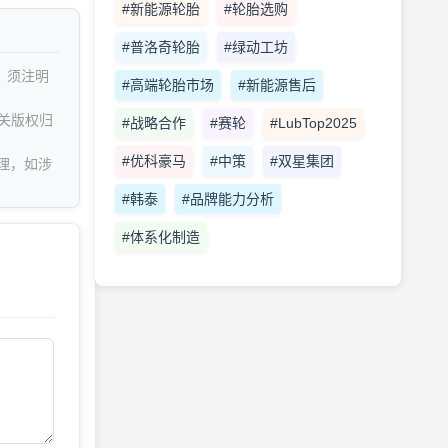
#新能源轮胎
#轮胎选购
#普洛奇轮胎
#绿动工坊
，须注明
#高端轮胎市场
#新能源售后
关版权归
#战略合作
#赛轮
#LubTop2025
#优科豪马
#中策
#双星集团
理，如涉
#韩泰
#品牌能力分析
#体系化制造