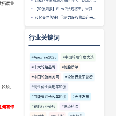
县城养车生意进入品牌时代，途虎为何此时加码“万镇万店”？
续拓展业
【轮胎周报】Euro 7法规将至；米其林上半年营收超千亿；倍耐力上半年盈利稳增；龙星炭黑斩获欧洲近万吨订单
76亿交易落锤！倍耐力股权格局迎来重塑
行业关键词
#ApexTire2025
#中国轮胎年度大选
#十大轮胎品牌
#轮胎榜单
#中国轮胎商务网
#轮胎行业荣誉榜
#高性价比乘用车轮胎
 轮胎、
#节能省油卡客车轮胎
#天津发布
#轮胎行业盛典
#玲珑轮胎
任何有悖