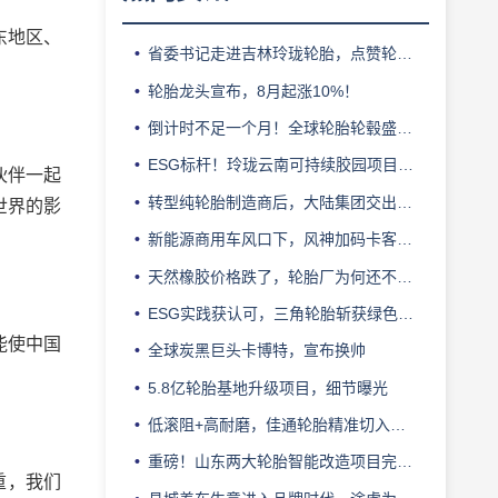
东地区、
省委书记走进吉林玲珑轮胎，点赞轮胎智造标杆
轮胎龙头宣布，8月起涨10%！
倒计时不足一个月！全球轮胎轮毂盛会即将登陆上海！
ESG标杆！玲珑云南可持续胶园项目获评最佳实践
伙伴一起
转型纯轮胎制造商后，大陆集团交出亮眼业绩
世界的影
新能源商用车风口下，风神加码卡客车胎产能
天然橡胶价格跌了，轮胎厂为何还不敢“松口气”？
ESG实践获认可，三角轮胎斩获绿色发展典范企业奖
能使中国
全球炭黑巨头卡博特，宣布换帅
5.8亿轮胎基地升级项目，细节曝光
低滚阻+高耐磨，佳通轮胎精准切入新能源轻卡赛道
重磅！山东两大轮胎智能改造项目完成备案
重，我们