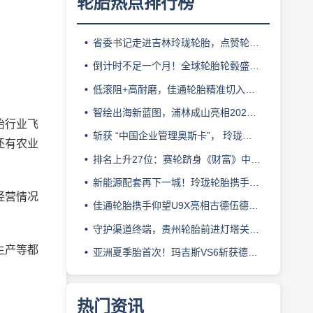
轮胎热点排行榜
省委书记走进吉林玲珑轮胎，点赞轮胎智造标杆
倒计时不足一个月！全球轮胎轮毂盛会即将登陆上海！
低滚阻+高耐磨，佳通轮胎精准切入新能源轻卡赛道
智绘出海新蓝图，浦林成山亮相2026泰中合作博览会
胎行业飞
斩获 “中国企业管理奥斯卡”， 玲珑轮胎蝉联 BMC 大奖
还有农业
排名上升27位：赛轮跻身《财富》中国500强背后的增长逻辑
新能源配套再下一城！玲珑轮胎携手小鹏L03全球上市
经营情况
佳通轮胎携手仰望U9X亮相古德伍德，以轮胎科技挑战性能边界
守护渠道终端，贵州轮胎前进灯塔关爱基金驰援长春受灾门店
生产等都
亚洲夏季胎首次！玛吉斯VS6斩获德国TÜV SÜD高阶认证
热门资讯