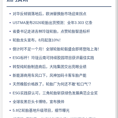
对华反倾销落地后，欧洲替换胎市场迎来拐点
USTMA发布2026轮胎出货预测：全年3.303 亿条
省委书记走进吉林玲珑轮胎，点赞轮胎智造标杆
轮胎龙头宣布，8月起涨10%！
倒计时不足一个月！全球轮胎轮毂盛会即将登陆上海！
ESG标杆！玲珑云南可持续胶园项目获评最佳实践
转型纯轮胎制造商后，大陆集团交出亮眼业绩
新能源商用车风口下，风神加码卡客车胎产能
天然橡胶价格跌了，轮胎厂为何还不敢“松口气”？
ESG实践获认可，三角轮胎斩获绿色发展典范企业奖
全球炭黑巨头卡博特，宣布换帅
5.8亿轮胎基地升级项目，细节曝光