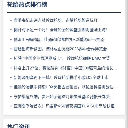
轮胎热点排行榜
省委书记走进吉林玲珑轮胎，点赞轮胎智造标杆
倒计时不足一个月！全球轮胎轮毂盛会即将登陆上海！
低滚阻+高耐磨，佳通轮胎精准切入新能源轻卡赛道
智绘出海新蓝图，浦林成山亮相2026泰中合作博览会
斩获 “中国企业管理奥斯卡”， 玲珑轮胎蝉联 BMC 大奖
排名上升27位：赛轮跻身《财富》中国500强背后的增长逻辑
新能源配套再下一城！玲珑轮胎携手小鹏L03全球上市
佳通轮胎携手仰望U9X亮相古德伍德，以轮胎科技挑战性能边界
守护渠道终端，贵州轮胎前进灯塔关爱基金驰援长春受灾门店
亚洲夏季胎首次！玛吉斯VS6斩获德国TÜV SÜD高阶认证
热门资讯