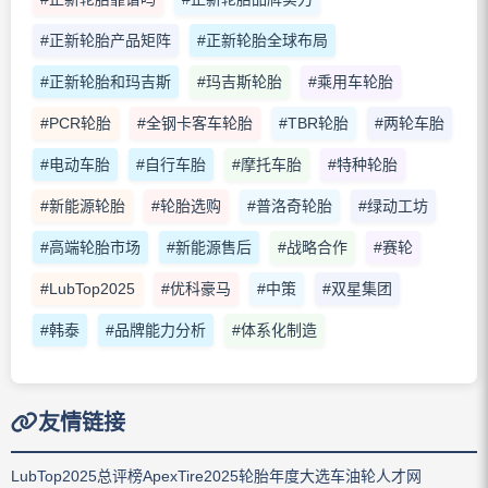
#正新轮胎产品矩阵
#正新轮胎全球布局
#正新轮胎和玛吉斯
#玛吉斯轮胎
#乘用车轮胎
#PCR轮胎
#全钢卡客车轮胎
#TBR轮胎
#两轮车胎
#电动车胎
#自行车胎
#摩托车胎
#特种轮胎
#新能源轮胎
#轮胎选购
#普洛奇轮胎
#绿动工坊
#高端轮胎市场
#新能源售后
#战略合作
#赛轮
#LubTop2025
#优科豪马
#中策
#双星集团
#韩泰
#品牌能力分析
#体系化制造
友情链接
LubTop2025总评榜
ApexTire2025轮胎年度大选
车油轮人才网