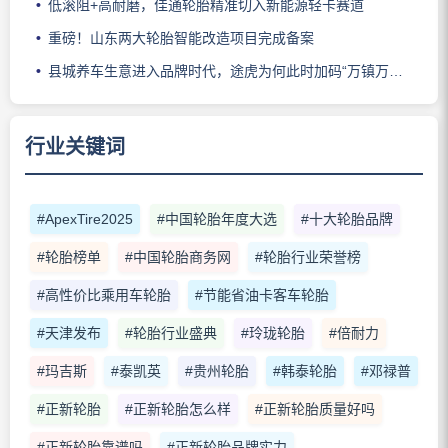
低滚阻+高耐磨，佳通轮胎精准切入新能源轻卡赛道
重磅！山东两大轮胎智能改造项目完成备案
县城养车生意进入品牌时代，途虎为何此时加码“万镇万店”？
行业关键词
#ApexTire2025
#中国轮胎年度大选
#十大轮胎品牌
#轮胎榜单
#中国轮胎商务网
#轮胎行业荣誉榜
#高性价比乘用车轮胎
#节能省油卡客车轮胎
#天津发布
#轮胎行业盛典
#玲珑轮胎
#倍耐力
#玛吉斯
#泰凯英
#贵州轮胎
#韩泰轮胎
#邓禄普
#正新轮胎
#正新轮胎怎么样
#正新轮胎质量好吗
#正新轮胎靠谱吗
#正新轮胎品牌实力