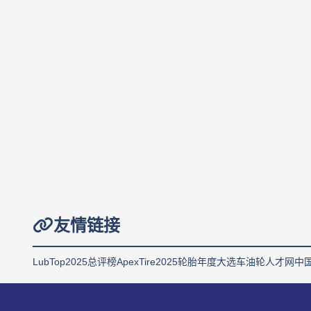
友情链接
LubTop2025总评榜
ApexTire2025轮胎年度大选
车油轮人才网
中