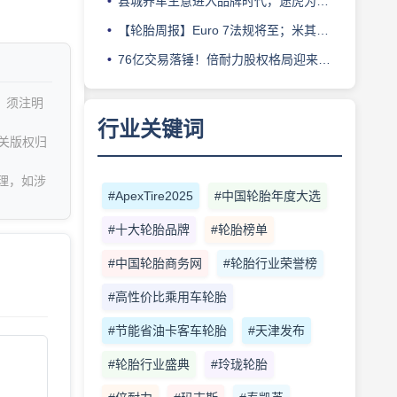
县城养车生意进入品牌时代，途虎为何此时加码“万镇万店”？
【轮胎周报】Euro 7法规将至；米其林上半年营收超千亿；倍耐力上半年盈利稳增；龙星炭黑斩获欧洲近万吨订单
76亿交易落锤！倍耐力股权格局迎来重塑
，须注明
行业关键词
关版权归
理，如涉
#ApexTire2025
#中国轮胎年度大选
#十大轮胎品牌
#轮胎榜单
#中国轮胎商务网
#轮胎行业荣誉榜
#高性价比乘用车轮胎
#节能省油卡客车轮胎
#天津发布
#轮胎行业盛典
#玲珑轮胎