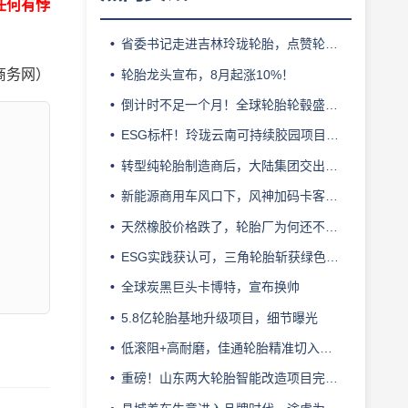
任何有悖
省委书记走进吉林玲珑轮胎，点赞轮胎智造标杆
商务网）
轮胎龙头宣布，8月起涨10%！
倒计时不足一个月！全球轮胎轮毂盛会即将登陆上海！
ESG标杆！玲珑云南可持续胶园项目获评最佳实践
转型纯轮胎制造商后，大陆集团交出亮眼业绩
新能源商用车风口下，风神加码卡客车胎产能
天然橡胶价格跌了，轮胎厂为何还不敢“松口气”？
ESG实践获认可，三角轮胎斩获绿色发展典范企业奖
全球炭黑巨头卡博特，宣布换帅
5.8亿轮胎基地升级项目，细节曝光
低滚阻+高耐磨，佳通轮胎精准切入新能源轻卡赛道
重磅！山东两大轮胎智能改造项目完成备案