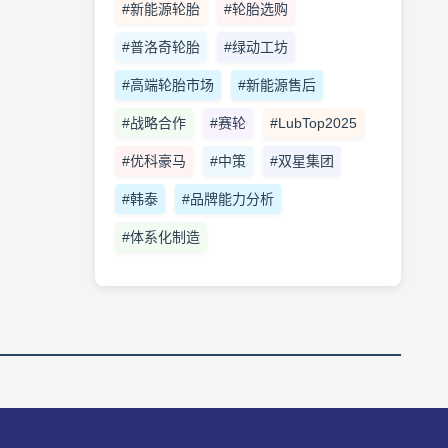
#新能源轮胎
#轮胎选购
#普洛奇轮胎
#绿动工坊
#高端轮胎市场
#新能源售后
#战略合作
#赛轮
#LubTop2025
#优科豪马
#中策
#双星集团
#韩泰
#品牌能力分析
#体系化制造