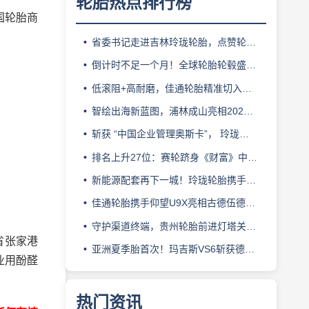
轮胎热点排行榜
国轮胎商
省委书记走进吉林玲珑轮胎，点赞轮胎智造标杆
倒计时不足一个月！全球轮胎轮毂盛会即将登陆上海！
低滚阻+高耐磨，佳通轮胎精准切入新能源轻卡赛道
智绘出海新蓝图，浦林成山亮相2026泰中合作博览会
斩获 “中国企业管理奥斯卡”， 玲珑轮胎蝉联 BMC 大奖
排名上升27位：赛轮跻身《财富》中国500强背后的增长逻辑
新能源配套再下一城！玲珑轮胎携手小鹏L03全球上市
佳通轮胎携手仰望U9X亮相古德伍德，以轮胎科技挑战性能边界
守护渠道终端，贵州轮胎前进灯塔关爱基金驰援长春受灾门店
省张家港
亚洲夏季胎首次！玛吉斯VS6斩获德国TÜV SÜD高阶认证
业用酚醛
热门资讯