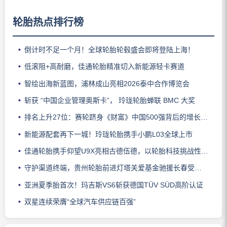
轮胎热点排行榜
倒计时不足一个月！全球轮胎轮毂盛会即将登陆上海！
低滚阻+高耐磨，佳通轮胎精准切入新能源轻卡赛道
智绘出海新蓝图，浦林成山亮相2026泰中合作博览会
斩获 “中国企业管理奥斯卡”， 玲珑轮胎蝉联 BMC 大奖
排名上升27位：赛轮跻身《财富》中国500强背后的增长逻辑
新能源配套再下一城！玲珑轮胎携手小鹏L03全球上市
佳通轮胎携手仰望U9X亮相古德伍德，以轮胎科技挑战性能边界
守护渠道终端，贵州轮胎前进灯塔关爱基金驰援长春受灾门店
亚洲夏季胎首次！玛吉斯VS6斩获德国TÜV SÜD高阶认证
双星连续荣膺“全球汽车供应链百强”