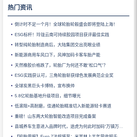
热门资讯
倒计时不足一个月！全球轮胎轮毂盛会即将登陆上海！
ESG标杆！玲珑云南可持续胶园项目获评最佳实践
转型纯轮胎制造商后，大陆集团交出亮眼业绩
新能源商用车风口下，风神加码卡客车胎产能
天然橡胶价格跌了，轮胎厂为何还不敢“松口气”？
ESG实践获认可，三角轮胎斩获绿色发展典范企业奖
全球炭黑巨头卡博特，宣布换帅
5.8亿轮胎基地升级项目，细节曝光
低滚阻+高耐磨，佳通轮胎精准切入新能源轻卡赛道
重磅！山东两大轮胎智能改造项目完成备案
县城养车生意进入品牌时代，途虎为何此时加码“万镇万店”？
【轮胎周报】Euro 7法规将至；米其林上半年营收超千亿；倍耐力上半年盈利稳增；龙星炭黑斩获欧洲近万吨订单