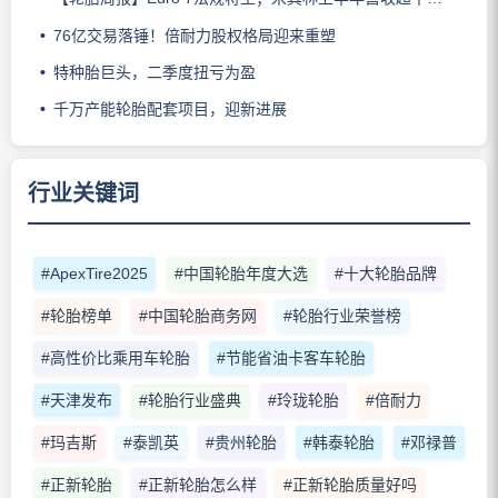
76亿交易落锤！倍耐力股权格局迎来重塑
特种胎巨头，二季度扭亏为盈
千万产能轮胎配套项目，迎新进展
行业关键词
#ApexTire2025
#中国轮胎年度大选
#十大轮胎品牌
#轮胎榜单
#中国轮胎商务网
#轮胎行业荣誉榜
#高性价比乘用车轮胎
#节能省油卡客车轮胎
#天津发布
#轮胎行业盛典
#玲珑轮胎
#倍耐力
#玛吉斯
#泰凯英
#贵州轮胎
#韩泰轮胎
#邓禄普
#正新轮胎
#正新轮胎怎么样
#正新轮胎质量好吗