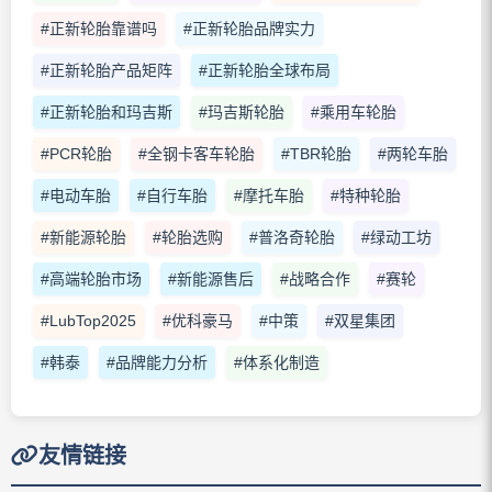
#正新轮胎靠谱吗
#正新轮胎品牌实力
#正新轮胎产品矩阵
#正新轮胎全球布局
#正新轮胎和玛吉斯
#玛吉斯轮胎
#乘用车轮胎
#PCR轮胎
#全钢卡客车轮胎
#TBR轮胎
#两轮车胎
#电动车胎
#自行车胎
#摩托车胎
#特种轮胎
#新能源轮胎
#轮胎选购
#普洛奇轮胎
#绿动工坊
#高端轮胎市场
#新能源售后
#战略合作
#赛轮
#LubTop2025
#优科豪马
#中策
#双星集团
#韩泰
#品牌能力分析
#体系化制造
友情链接