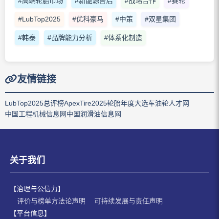
#高端轮胎市场
#新能源售后
#战略合作
#赛轮
#LubTop2025
#优科豪马
#中策
#双星集团
#韩泰
#品牌能力分析
#体系化制造
友情链接
LubTop2025总评榜
ApexTire2025轮胎年度大选
车油轮人才网
中国工程机械信息网
中国润滑油信息网
关于我们
【治理与公信力】
评价与榜单方法论声明
可持续发展与责任声明
【平台信息】