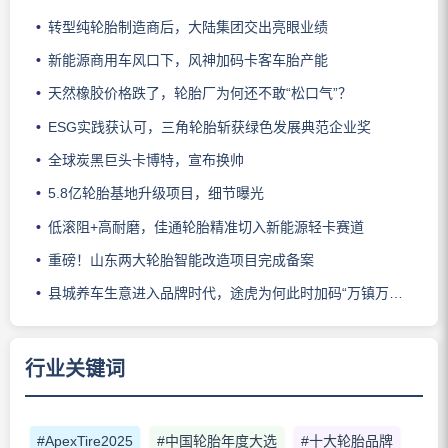
转型纯轮胎制造商后，大陆集团交出亮眼业绩
新能源商用车风口下，风神加码卡客车胎产能
天然橡胶价格跌了，轮胎厂为何还不敢“松口气”？
ESG实践获认可，三角轮胎斩获绿色发展典范企业奖
全球炭黑巨头卡博特，宣布换帅
5.8亿轮胎基地升级项目，细节曝光
低滚阻+高耐磨，佳通轮胎精准切入新能源轻卡赛道
重磅！山东两大轮胎智能改造项目完成备案
县城养车生意进入品牌时代，途虎为何此时加码“万镇万店”？
行业关键词
#ApexTire2025
#中国轮胎年度大选
#十大轮胎品牌