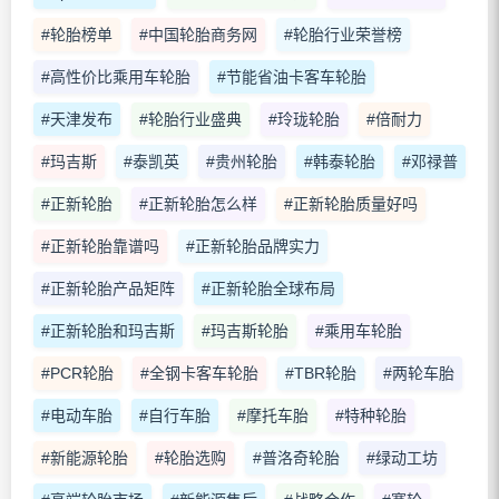
#轮胎榜单
#中国轮胎商务网
#轮胎行业荣誉榜
#高性价比乘用车轮胎
#节能省油卡客车轮胎
#天津发布
#轮胎行业盛典
#玲珑轮胎
#倍耐力
#玛吉斯
#泰凯英
#贵州轮胎
#韩泰轮胎
#邓禄普
#正新轮胎
#正新轮胎怎么样
#正新轮胎质量好吗
#正新轮胎靠谱吗
#正新轮胎品牌实力
#正新轮胎产品矩阵
#正新轮胎全球布局
#正新轮胎和玛吉斯
#玛吉斯轮胎
#乘用车轮胎
#PCR轮胎
#全钢卡客车轮胎
#TBR轮胎
#两轮车胎
#电动车胎
#自行车胎
#摩托车胎
#特种轮胎
#新能源轮胎
#轮胎选购
#普洛奇轮胎
#绿动工坊