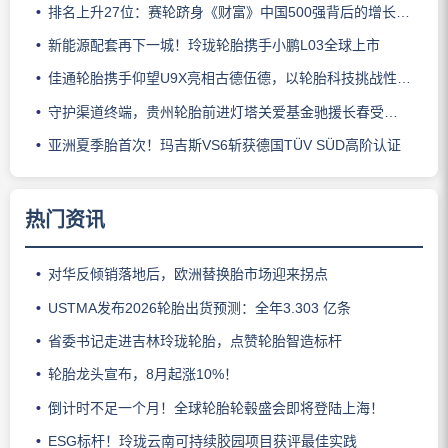
排名上升27位：赛轮跻身《财富》中国500强背后的增长逻辑
新能源配套再下一城！玲珑轮胎携手小鹏L03全球上市
佳通轮胎携手仰望U9X亮相古德伍德，以轮胎科技挑战性能边界
守护渠道终端，贵州轮胎前进灯塔关爱基金驰援长春受灾门店
亚洲夏季胎首次！玛吉斯VS6斩获德国TÜV SÜD高阶认证
热门资讯
对华反倾销落地后，欧洲替换胎市场迎来拐点
USTMA发布2026轮胎出货预测：全年3.303 亿条
省委书记走进吉林玲珑轮胎，点赞轮胎智造标杆
轮胎龙头宣布，8月起涨10%！
倒计时不足一个月！全球轮胎轮毂盛会即将登陆上海！
ESG标杆！玲珑云南可持续胶园项目获评最佳实践