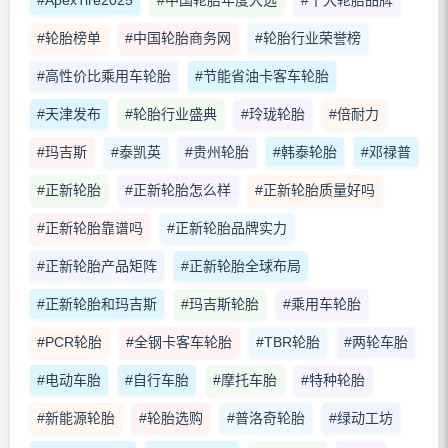
#轮胎榜单
#中国轮胎商务网
#轮胎行业荣誉榜
#高性价比乘用车轮胎
#节能省油卡客车轮胎
#天津发布
#轮胎行业盛典
#玲珑轮胎
#倍耐力
#玛吉斯
#泰凯英
#贵州轮胎
#韩泰轮胎
#邓禄普
#正新轮胎
#正新轮胎怎么样
#正新轮胎质量好吗
#正新轮胎靠谱吗
#正新轮胎品牌实力
#正新轮胎产品矩阵
#正新轮胎全球布局
#正新轮胎和玛吉斯
#玛吉斯轮胎
#乘用车轮胎
#PCR轮胎
#全钢卡客车轮胎
#TBR轮胎
#两轮车胎
#电动车胎
#自行车胎
#摩托车胎
#特种轮胎
#新能源轮胎
#轮胎选购
#普洛奇轮胎
#绿动工坊