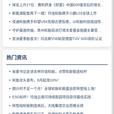
排名上升27位：赛轮跻身《财富》中国500强背后的增长逻辑
新能源配套再下一城！玲珑轮胎携手小鹏L03全球上市
佳通轮胎携手仰望U9X亮相古德伍德，以轮胎科技挑战性能边界
守护渠道终端，贵州轮胎前进灯塔关爱基金驰援长春受灾门店
亚洲夏季胎首次！玛吉斯VS6斩获德国TÜV SÜD高阶认证
热门资讯
省委书记走进吉林玲珑轮胎，点赞轮胎智造标杆
轮胎龙头宣布，8月起涨10%！
倒计时不足一个月！全球轮胎轮毂盛会即将登陆上海！
ESG标杆！玲珑云南可持续胶园项目获评最佳实践
转型纯轮胎制造商后，大陆集团交出亮眼业绩