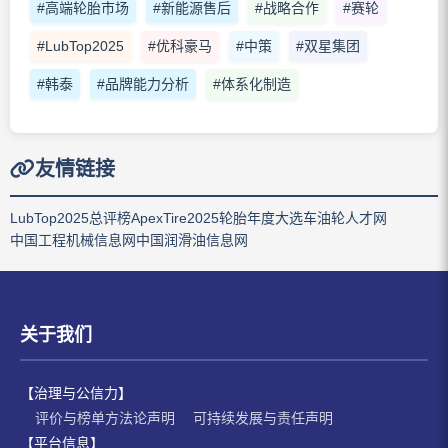
#高端轮胎市场
#新能源售后
#战略合作
#赛轮
#LubTop2025
#优科豪马
#中策
#双星集团
#韩泰
#品牌能力分析
#体系化制造
友情链接
LubTop2025总评榜
ApexTire2025轮胎年度大选
车油轮人才网
中国工程机械信息网
中国润滑油信息网
关于我们
【治理与公信力】
评价与榜单方法论声明
可持续发展与责任声明
【平台信息】