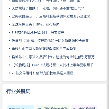
新能源商用车风口下，风神加码卡客车胎产能
天然橡胶价格跌了，轮胎厂为何还不敢“松口气”？
ESG实践获认可，三角轮胎斩获绿色发展典范企业奖
全球炭黑巨头卡博特，宣布换帅
5.8亿轮胎基地升级项目，细节曝光
低滚阻+高耐磨，佳通轮胎精准切入新能源轻卡赛道
重磅！山东两大轮胎智能改造项目完成备案
县城养车生意进入品牌时代，途虎为何此时加码“万镇万店”？
【轮胎周报】Euro 7法规将至；米其林上半年营收超千亿；倍耐力上半年盈利稳增；龙星炭黑斩获欧洲近万吨订单
76亿交易落锤！倍耐力股权格局迎来重塑
行业关键词
#ApexTire2025
#中国轮胎年度大选
#十大轮胎品牌