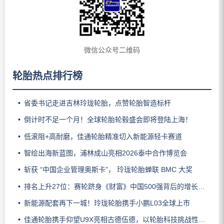
微信公众号二维码
轮胎热点排行榜
省委书记走进吉林玲珑轮胎，点赞轮胎智造标杆
倒计时不足一个月！全球轮胎轮毂盛会即将登陆上海！
低滚阻+高耐磨，佳通轮胎精准切入新能源轻卡赛道
智绘出海新蓝图，浦林成山亮相2026泰中合作博览会
斩获 “中国企业管理奥斯卡”， 玲珑轮胎蝉联 BMC 大奖
排名上升27位：赛轮跻身《财富》中国500强背后的增长逻辑
新能源配套再下一城！玲珑轮胎携手小鹏L03全球上市
佳通轮胎携手仰望U9X亮相古德伍德，以轮胎科技挑战性能边界