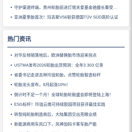
守护渠道终端，贵州轮胎前进灯塔关爱基金驰援长春受灾门店
亚洲夏季胎首次！玛吉斯VS6斩获德国TÜV SÜD高阶认证
热门资讯
对华反倾销落地后，欧洲替换胎市场迎来拐点
USTMA发布2026轮胎出货预测：全年3.303 亿条
省委书记走进吉林玲珑轮胎，点赞轮胎智造标杆
轮胎龙头宣布，8月起涨10%！
倒计时不足一个月！全球轮胎轮毂盛会即将登陆上海！
ESG标杆！玲珑云南可持续胶园项目获评最佳实践
转型纯轮胎制造商后，大陆集团交出亮眼业绩
新能源商用车风口下，风神加码卡客车胎产能