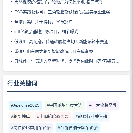
天然橡胶价格跌了，轮胎厂为何还不敢“松口气”？
ESG实践获认可，三角轮胎斩获绿色发展典范企业奖
全球炭黑巨头卡博特，宣布换帅
5.8亿轮胎基地升级项目，细节曝光
低滚阻+高耐磨，佳通轮胎精准切入新能源轻卡赛道
重磅！山东两大轮胎智能改造项目完成备案
县城养车生意进入品牌时代，途虎为何此时加码“万镇万店”？
行业关键词
#ApexTire2025
#中国轮胎年度大选
#十大轮胎品牌
#轮胎榜单
#中国轮胎商务网
#轮胎行业荣誉榜
#高性价比乘用车轮胎
#节能省油卡客车轮胎