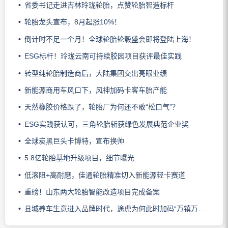
省委书记走进吉林玲珑轮胎，点赞轮胎智造标杆
轮胎龙头宣布，8月起涨10%！
倒计时不足一个月！全球轮胎轮毂盛会即将登陆上海！
ESG标杆！玲珑云南可持续胶园项目获评最佳实践
转型纯轮胎制造商后，大陆集团交出亮眼业绩
新能源商用车风口下，风神加码卡客车胎产能
天然橡胶价格跌了，轮胎厂为何还不敢“松口气”？
ESG实践获认可，三角轮胎斩获绿色发展典范企业奖
全球炭黑巨头卡博特，宣布换帅
5.8亿轮胎基地升级项目，细节曝光
低滚阻+高耐磨，佳通轮胎精准切入新能源轻卡赛道
重磅！山东两大轮胎智能改造项目完成备案
县城养车生意进入品牌时代，途虎为何此时加码“万镇万店”？