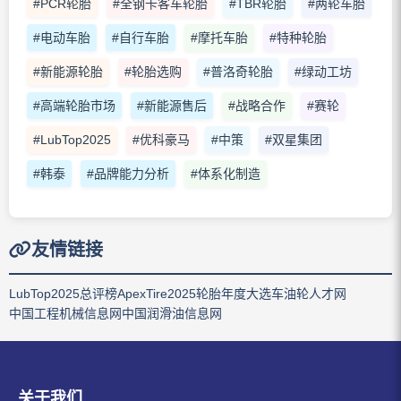
#PCR轮胎
#全钢卡客车轮胎
#TBR轮胎
#两轮车胎
#电动车胎
#自行车胎
#摩托车胎
#特种轮胎
#新能源轮胎
#轮胎选购
#普洛奇轮胎
#绿动工坊
#高端轮胎市场
#新能源售后
#战略合作
#赛轮
#LubTop2025
#优科豪马
#中策
#双星集团
#韩泰
#品牌能力分析
#体系化制造
友情链接
LubTop2025总评榜
ApexTire2025轮胎年度大选
车油轮人才网
中国工程机械信息网
中国润滑油信息网
关于我们