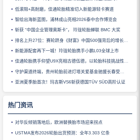
低滚阻+高耐磨，佳通轮胎精准切入新能源轻卡赛道
智绘出海新蓝图，浦林成山亮相2026泰中合作博览会
斩获 “中国企业管理奥斯卡”， 玲珑轮胎蝉联 BMC 大奖
排名上升27位：赛轮跻身《财富》中国500强背后的增长逻辑
新能源配套再下一城！玲珑轮胎携手小鹏L03全球上市
佳通轮胎携手仰望U9X亮相古德伍德，以轮胎科技挑战性能边界
守护渠道终端，贵州轮胎前进灯塔关爱基金驰援长春受灾门店
亚洲夏季胎首次！玛吉斯VS6斩获德国TÜV SÜD高阶认证
热门资讯
对华反倾销落地后，欧洲替换胎市场迎来拐点
USTMA发布2026轮胎出货预测：全年3.303 亿条