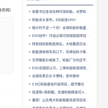
商务网）
省委书记走进吉林玲珑轮胎，点赞轮胎智造标杆
轮胎龙头宣布，8月起涨10%！
倒计时不足一个月！全球轮胎轮毂盛会即将登陆上海！
ESG标杆！玲珑云南可持续胶园项目获评最佳实践
转型纯轮胎制造商后，大陆集团交出亮眼业绩
新能源商用车风口下，风神加码卡客车胎产能
天然橡胶价格跌了，轮胎厂为何还不敢“松口气”？
ESG实践获认可，三角轮胎斩获绿色发展典范企业奖
全球炭黑巨头卡博特，宣布换帅
5.8亿轮胎基地升级项目，细节曝光
低滚阻+高耐磨，佳通轮胎精准切入新能源轻卡赛道
重磅！山东两大轮胎智能改造项目完成备案