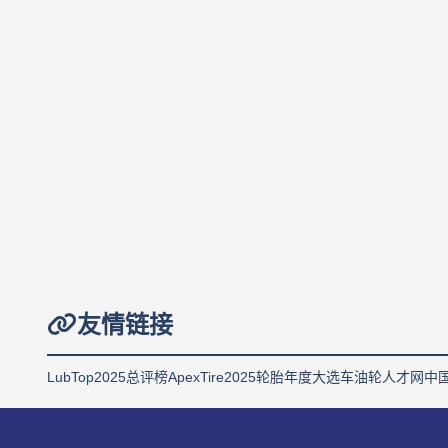
友情链接
LubTop2025总评榜
ApexTire2025轮胎年度大选
车油轮人才网
中