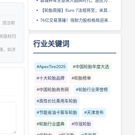
县城养车生意进入品牌时代，途虎为何此时加码“万镇万店”？
【轮胎周报】Euro 7法规将至；米其林上半年营收超千亿；倍耐力上半年盈利稳增；龙星炭黑斩获欧洲近万吨订单
76亿交易落锤！倍耐力股权格局迎来重塑
，须注明
关版权归
行业关键词
理，如涉
#ApexTire2025
#中国轮胎年度大选
#十大轮胎品牌
#轮胎榜单
#中国轮胎商务网
#轮胎行业荣誉榜
#高性价比乘用车轮胎
#节能省油卡客车轮胎
#天津发布
#轮胎行业盛典
#玲珑轮胎