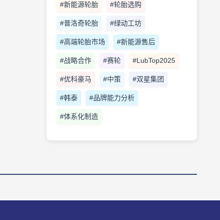
#新能源轮胎
#轮胎选购
#普洛奇轮胎
#绿动工坊
#高端轮胎市场
#新能源售后
#战略合作
#赛轮
#LubTop2025
#优科豪马
#中策
#双星集团
#韩泰
#品牌能力分析
#体系化制造