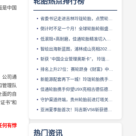
轮胎热点排行榜
面是中国
省委书记走进吉林玲珑轮胎，点赞轮胎智造标杆
倒计时不足一个月！全球轮胎轮毂盛会即将登陆上海！
低滚阻+高耐磨，佳通轮胎精准切入新能源轻卡赛道
智绘出海新蓝图，浦林成山亮相2026泰中合作博览会
斩获 “中国企业管理奥斯卡”， 玲珑轮胎蝉联 BMC 大奖
排名上升27位：赛轮跻身《财富》中国500强背后的增长逻辑
。公司通
新能源配套再下一城！玲珑轮胎携手小鹏L03全球上市
和管理队
佳通轮胎携手仰望U9X亮相古德伍德，以轮胎科技挑战性能边界
全面的自
守护渠道终端，贵州轮胎前进灯塔关爱基金驰援长春受灾门店
证书”和
亚洲夏季胎首次！玛吉斯VS6斩获德国TÜV SÜD高阶认证
任何有悖
热门资讯