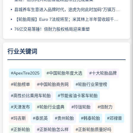
县城养车生意进入品牌时代，途虎为何此时加码“万镇万店”？
【轮胎周报】Euro 7法规将至；米其林上半年营收超千亿；倍耐力上半年盈利稳增；龙星炭黑斩获欧洲近万吨订单
76亿交易落锤！倍耐力股权格局迎来重塑
行业关键词
#ApexTire2025
#中国轮胎年度大选
#十大轮胎品牌
#轮胎榜单
#中国轮胎商务网
#轮胎行业荣誉榜
#高性价比乘用车轮胎
#节能省油卡客车轮胎
#天津发布
#轮胎行业盛典
#玲珑轮胎
#倍耐力
#玛吉斯
#泰凯英
#贵州轮胎
#韩泰轮胎
#邓禄普
#正新轮胎
#正新轮胎怎么样
#正新轮胎质量好吗