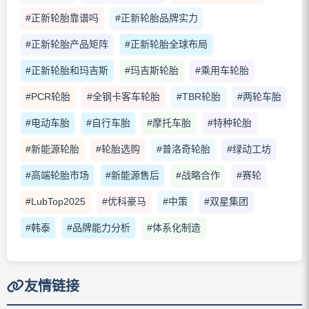
#正新轮胎靠谱吗
#正新轮胎品牌实力
#正新轮胎产品矩阵
#正新轮胎全球布局
#正新轮胎和玛吉斯
#玛吉斯轮胎
#乘用车轮胎
#PCR轮胎
#全钢卡客车轮胎
#TBR轮胎
#两轮车胎
#电动车胎
#自行车胎
#摩托车胎
#特种轮胎
#新能源轮胎
#轮胎选购
#普洛奇轮胎
#绿动工坊
#高端轮胎市场
#新能源售后
#战略合作
#赛轮
#LubTop2025
#优科豪马
#中策
#双星集团
#韩泰
#品牌能力分析
#体系化制造
友情链接