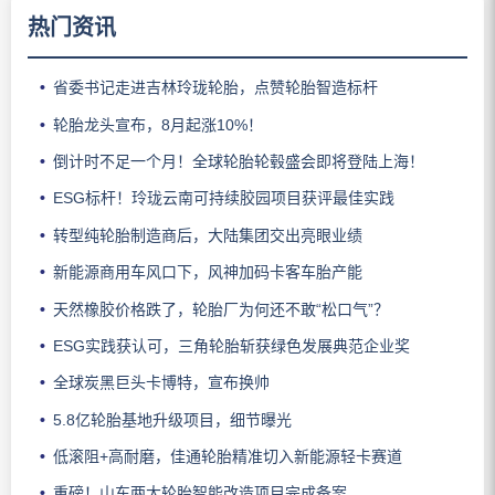
热门资讯
省委书记走进吉林玲珑轮胎，点赞轮胎智造标杆
轮胎龙头宣布，8月起涨10%！
倒计时不足一个月！全球轮胎轮毂盛会即将登陆上海！
ESG标杆！玲珑云南可持续胶园项目获评最佳实践
转型纯轮胎制造商后，大陆集团交出亮眼业绩
新能源商用车风口下，风神加码卡客车胎产能
天然橡胶价格跌了，轮胎厂为何还不敢“松口气”？
ESG实践获认可，三角轮胎斩获绿色发展典范企业奖
全球炭黑巨头卡博特，宣布换帅
5.8亿轮胎基地升级项目，细节曝光
低滚阻+高耐磨，佳通轮胎精准切入新能源轻卡赛道
重磅！山东两大轮胎智能改造项目完成备案