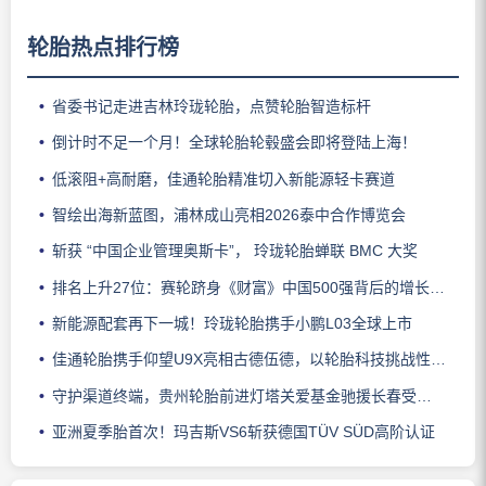
轮胎热点排行榜
省委书记走进吉林玲珑轮胎，点赞轮胎智造标杆
倒计时不足一个月！全球轮胎轮毂盛会即将登陆上海！
低滚阻+高耐磨，佳通轮胎精准切入新能源轻卡赛道
智绘出海新蓝图，浦林成山亮相2026泰中合作博览会
斩获 “中国企业管理奥斯卡”， 玲珑轮胎蝉联 BMC 大奖
排名上升27位：赛轮跻身《财富》中国500强背后的增长逻辑
新能源配套再下一城！玲珑轮胎携手小鹏L03全球上市
佳通轮胎携手仰望U9X亮相古德伍德，以轮胎科技挑战性能边界
守护渠道终端，贵州轮胎前进灯塔关爱基金驰援长春受灾门店
亚洲夏季胎首次！玛吉斯VS6斩获德国TÜV SÜD高阶认证