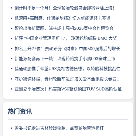
倒计时不足一个月！全球轮胎轮毂盛会即将登陆上海！
低滚阻+高耐磨，佳通轮胎精准切入新能源轻卡赛道
智绘出海新蓝图，浦林成山亮相2026泰中合作博览会
斩获 “中国企业管理奥斯卡”， 玲珑轮胎蝉联 BMC 大奖
排名上升27位：赛轮跻身《财富》中国500强背后的增长逻辑
新能源配套再下一城！玲珑轮胎携手小鹏L03全球上市
佳通轮胎携手仰望U9X亮相古德伍德，以轮胎科技挑战性能边界
守护渠道终端，贵州轮胎前进灯塔关爱基金驰援长春受灾门店
亚洲夏季胎首次！玛吉斯VS6斩获德国TÜV SÜD高阶认证
热门资讯
省委书记走进吉林玲珑轮胎，点赞轮胎智造标杆