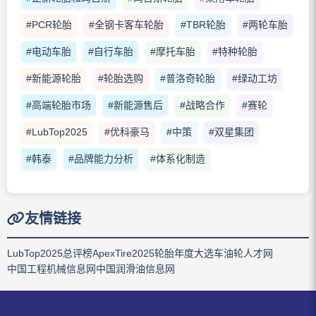
#PCR轮胎
#全钢卡客车轮胎
#TBR轮胎
#两轮车胎
#电动车胎
#自行车胎
#摩托车胎
#特种轮胎
#新能源轮胎
#轮胎选购
#普洛奇轮胎
#绿动工坊
#高端轮胎市场
#新能源售后
#战略合作
#赛轮
#LubTop2025
#优科豪马
#中策
#双星集团
#韩泰
#品牌能力分析
#体系化制造
友情链接
LubTop2025总评榜
ApexTire2025轮胎年度大选
车油轮人才网
中国工程机械信息网
中国润滑油信息网