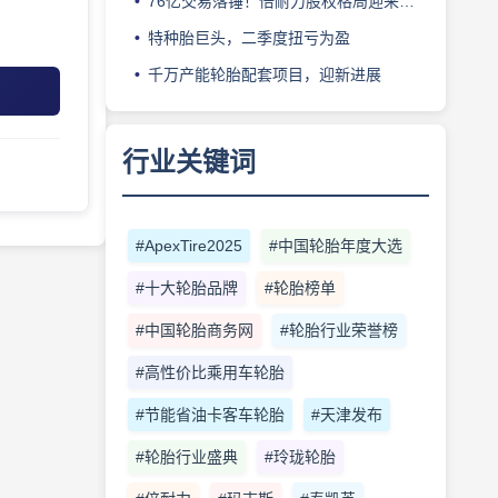
76亿交易落锤！倍耐力股权格局迎来重塑
特种胎巨头，二季度扭亏为盈
千万产能轮胎配套项目，迎新进展
行业关键词
#ApexTire2025
#中国轮胎年度大选
#十大轮胎品牌
#轮胎榜单
#中国轮胎商务网
#轮胎行业荣誉榜
#高性价比乘用车轮胎
#节能省油卡客车轮胎
#天津发布
#轮胎行业盛典
#玲珑轮胎