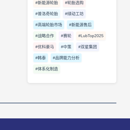
#新能源轮胎
#轮胎选购
#普洛奇轮胎
#绿动工坊
#高端轮胎市场
#新能源售后
#战略合作
#赛轮
#LubTop2025
#优科豪马
#中策
#双星集团
#韩泰
#品牌能力分析
#体系化制造