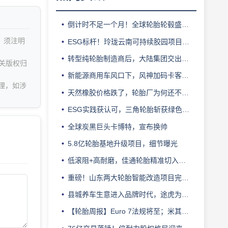
倒计时不足一个月！全球轮胎轮毂盛会即将登陆上海！
，须注明
ESG标杆！玲珑云南可持续胶园项目获评最佳实践
转型纯轮胎制造商后，大陆集团交出亮眼业绩
关版权归
新能源商用车风口下，风神加码卡客车胎产能
理，如涉
天然橡胶价格跌了，轮胎厂为何还不敢“松口气”？
ESG实践获认可，三角轮胎斩获绿色发展典范企业奖
全球炭黑巨头卡博特，宣布换帅
5.8亿轮胎基地升级项目，细节曝光
低滚阻+高耐磨，佳通轮胎精准切入新能源轻卡赛道
重磅！山东两大轮胎智能改造项目完成备案
县城养车生意进入品牌时代，途虎为何此时加码“万镇万店”？
【轮胎周报】Euro 7法规将至；米其林上半年营收超千亿；倍耐力上半年盈利稳增；龙星炭黑斩获欧洲近万吨订单