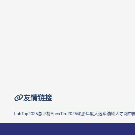
友情链接
LubTop2025总评榜
ApexTire2025轮胎年度大选
车油轮人才网
中