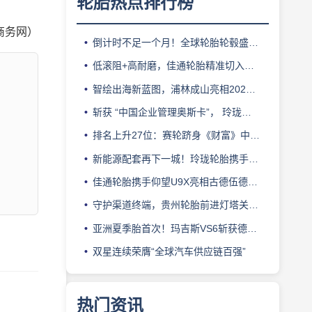
轮胎热点排行榜
商务网）
倒计时不足一个月！全球轮胎轮毂盛会即将登陆上海！
低滚阻+高耐磨，佳通轮胎精准切入新能源轻卡赛道
智绘出海新蓝图，浦林成山亮相2026泰中合作博览会
斩获 “中国企业管理奥斯卡”， 玲珑轮胎蝉联 BMC 大奖
排名上升27位：赛轮跻身《财富》中国500强背后的增长逻辑
新能源配套再下一城！玲珑轮胎携手小鹏L03全球上市
佳通轮胎携手仰望U9X亮相古德伍德，以轮胎科技挑战性能边界
守护渠道终端，贵州轮胎前进灯塔关爱基金驰援长春受灾门店
亚洲夏季胎首次！玛吉斯VS6斩获德国TÜV SÜD高阶认证
双星连续荣膺“全球汽车供应链百强”
热门资讯