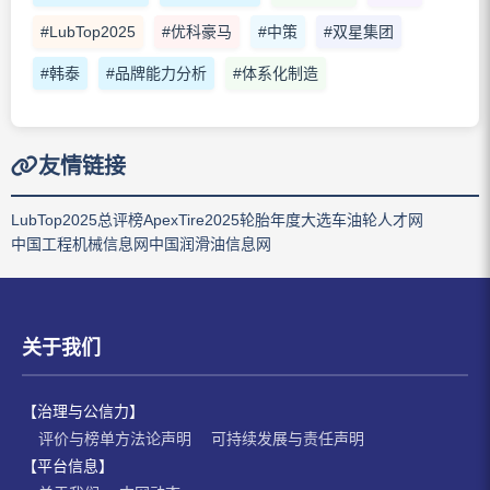
#LubTop2025
#优科豪马
#中策
#双星集团
#韩泰
#品牌能力分析
#体系化制造
友情链接
LubTop2025总评榜
ApexTire2025轮胎年度大选
车油轮人才网
中国工程机械信息网
中国润滑油信息网
关于我们
【治理与公信力】
评价与榜单方法论声明
可持续发展与责任声明
【平台信息】