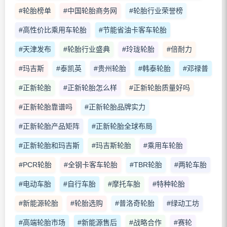
#轮胎榜单
#中国轮胎商务网
#轮胎行业荣誉榜
#高性价比乘用车轮胎
#节能省油卡客车轮胎
#天津发布
#轮胎行业盛典
#玲珑轮胎
#倍耐力
#玛吉斯
#泰凯英
#贵州轮胎
#韩泰轮胎
#邓禄普
#正新轮胎
#正新轮胎怎么样
#正新轮胎质量好吗
#正新轮胎靠谱吗
#正新轮胎品牌实力
#正新轮胎产品矩阵
#正新轮胎全球布局
#正新轮胎和玛吉斯
#玛吉斯轮胎
#乘用车轮胎
#PCR轮胎
#全钢卡客车轮胎
#TBR轮胎
#两轮车胎
#电动车胎
#自行车胎
#摩托车胎
#特种轮胎
#新能源轮胎
#轮胎选购
#普洛奇轮胎
#绿动工坊
#高端轮胎市场
#新能源售后
#战略合作
#赛轮