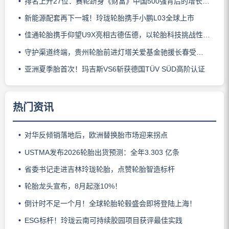
排名上升27位：赛轮跻身《财富》中国500强背后的增长逻辑
新能源配套再下一城！玲珑轮胎携手小鹏L03全球上市
佳通轮胎携手仰望U9X亮相古德伍德，以轮胎科技挑战性能边界
守护渠道终端，贵州轮胎前进灯塔关爱基金驰援长春受灾门店
亚洲夏季胎首次！玛吉斯VS6斩获德国TÜV SÜD高阶认证
热门资讯
对华反倾销落地后，欧洲替换胎市场迎来拐点
USTMA发布2026轮胎出货预测：全年3.303 亿条
省委书记走进吉林玲珑轮胎，点赞轮胎智造标杆
轮胎龙头宣布，8月起涨10%！
倒计时不足一个月！全球轮胎轮毂盛会即将登陆上海！
ESG标杆！玲珑云南可持续胶园项目获评最佳实践