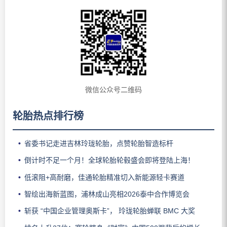
微信公众号二维码
轮胎热点排行榜
省委书记走进吉林玲珑轮胎，点赞轮胎智造标杆
倒计时不足一个月！全球轮胎轮毂盛会即将登陆上海！
低滚阻+高耐磨，佳通轮胎精准切入新能源轻卡赛道
智绘出海新蓝图，浦林成山亮相2026泰中合作博览会
斩获 “中国企业管理奥斯卡”， 玲珑轮胎蝉联 BMC 大奖