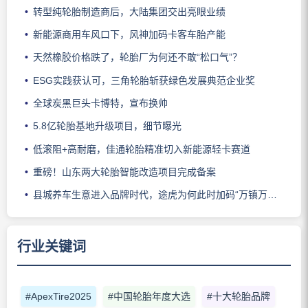
转型纯轮胎制造商后，大陆集团交出亮眼业绩
新能源商用车风口下，风神加码卡客车胎产能
天然橡胶价格跌了，轮胎厂为何还不敢“松口气”？
ESG实践获认可，三角轮胎斩获绿色发展典范企业奖
全球炭黑巨头卡博特，宣布换帅
5.8亿轮胎基地升级项目，细节曝光
低滚阻+高耐磨，佳通轮胎精准切入新能源轻卡赛道
重磅！山东两大轮胎智能改造项目完成备案
县城养车生意进入品牌时代，途虎为何此时加码“万镇万店”？
行业关键词
#ApexTire2025
#中国轮胎年度大选
#十大轮胎品牌