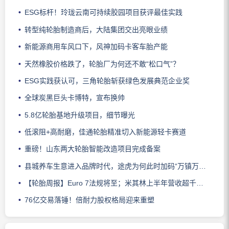
ESG标杆！玲珑云南可持续胶园项目获评最佳实践
转型纯轮胎制造商后，大陆集团交出亮眼业绩
新能源商用车风口下，风神加码卡客车胎产能
天然橡胶价格跌了，轮胎厂为何还不敢“松口气”？
ESG实践获认可，三角轮胎斩获绿色发展典范企业奖
全球炭黑巨头卡博特，宣布换帅
5.8亿轮胎基地升级项目，细节曝光
低滚阻+高耐磨，佳通轮胎精准切入新能源轻卡赛道
重磅！山东两大轮胎智能改造项目完成备案
县城养车生意进入品牌时代，途虎为何此时加码“万镇万店”？
【轮胎周报】Euro 7法规将至；米其林上半年营收超千亿；倍耐力上半年盈利稳增；龙星炭黑斩获欧洲近万吨订单
76亿交易落锤！倍耐力股权格局迎来重塑