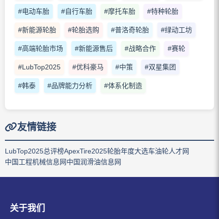
#电动车胎
#自行车胎
#摩托车胎
#特种轮胎
#新能源轮胎
#轮胎选购
#普洛奇轮胎
#绿动工坊
#高端轮胎市场
#新能源售后
#战略合作
#赛轮
#LubTop2025
#优科豪马
#中策
#双星集团
#韩泰
#品牌能力分析
#体系化制造
友情链接
LubTop2025总评榜
ApexTire2025轮胎年度大选
车油轮人才网
中国工程机械信息网
中国润滑油信息网
关于我们