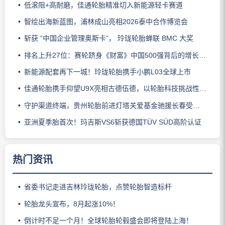
低滚阻+高耐磨，佳通轮胎精准切入新能源轻卡赛道
智绘出海新蓝图，浦林成山亮相2026泰中合作博览会
斩获 “中国企业管理奥斯卡”， 玲珑轮胎蝉联 BMC 大奖
排名上升27位：赛轮跻身《财富》中国500强背后的增长逻辑
新能源配套再下一城！玲珑轮胎携手小鹏L03全球上市
佳通轮胎携手仰望U9X亮相古德伍德，以轮胎科技挑战性能边界
守护渠道终端，贵州轮胎前进灯塔关爱基金驰援长春受灾门店
亚洲夏季胎首次！玛吉斯VS6斩获德国TÜV SÜD高阶认证
热门资讯
省委书记走进吉林玲珑轮胎，点赞轮胎智造标杆
轮胎龙头宣布，8月起涨10%！
倒计时不足一个月！全球轮胎轮毂盛会即将登陆上海！