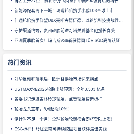
排名上升27位：赛轮跻身《财富》中国500强背后的增长逻辑
新能源配套再下一城！玲珑轮胎携手小鹏L03全球上市
佳通轮胎携手仰望U9X亮相古德伍德，以轮胎科技挑战性能边界
守护渠道终端，贵州轮胎前进灯塔关爱基金驰援长春受灾门店
亚洲夏季胎首次！玛吉斯VS6斩获德国TÜV SÜD高阶认证
热门资讯
对华反倾销落地后，欧洲替换胎市场迎来拐点
USTMA发布2026轮胎出货预测：全年3.303 亿条
省委书记走进吉林玲珑轮胎，点赞轮胎智造标杆
轮胎龙头宣布，8月起涨10%！
倒计时不足一个月！全球轮胎轮毂盛会即将登陆上海！
ESG标杆！玲珑云南可持续胶园项目获评最佳实践