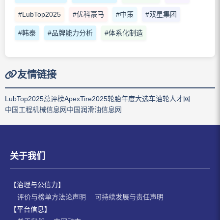
#LubTop2025
#优科豪马
#中策
#双星集团
#韩泰
#品牌能力分析
#体系化制造
友情链接
LubTop2025总评榜
ApexTire2025轮胎年度大选
车油轮人才网
中国工程机械信息网
中国润滑油信息网
关于我们
【治理与公信力】
评价与榜单方法论声明
可持续发展与责任声明
【平台信息】