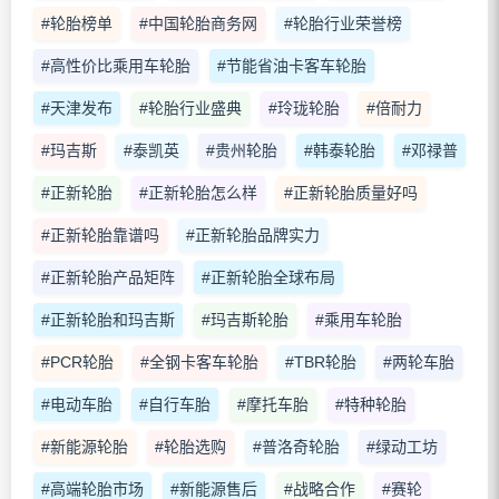
#轮胎榜单
#中国轮胎商务网
#轮胎行业荣誉榜
#高性价比乘用车轮胎
#节能省油卡客车轮胎
#天津发布
#轮胎行业盛典
#玲珑轮胎
#倍耐力
#玛吉斯
#泰凯英
#贵州轮胎
#韩泰轮胎
#邓禄普
#正新轮胎
#正新轮胎怎么样
#正新轮胎质量好吗
#正新轮胎靠谱吗
#正新轮胎品牌实力
#正新轮胎产品矩阵
#正新轮胎全球布局
#正新轮胎和玛吉斯
#玛吉斯轮胎
#乘用车轮胎
#PCR轮胎
#全钢卡客车轮胎
#TBR轮胎
#两轮车胎
#电动车胎
#自行车胎
#摩托车胎
#特种轮胎
#新能源轮胎
#轮胎选购
#普洛奇轮胎
#绿动工坊
#高端轮胎市场
#新能源售后
#战略合作
#赛轮