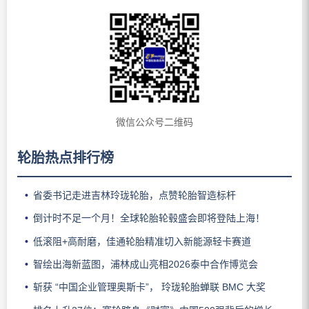
微信公众号二维码
轮胎热点排行榜
省委书记走进吉林玲珑轮胎，点赞轮胎智造标杆
倒计时不足一个月！全球轮胎轮毂盛会即将登陆上海！
低滚阻+高耐磨，佳通轮胎精准切入新能源轻卡赛道
智绘出海新蓝图，浦林成山亮相2026泰中合作博览会
斩获 “中国企业管理奥斯卡”， 玲珑轮胎蝉联 BMC 大奖