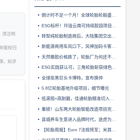
倒计时不足一个月！全球轮胎轮毂盛会即将登陆上海！
ESG标杆！玲珑云南可持续胶园项目获评最佳实践
，须注明
转型纯轮胎制造商后，大陆集团交出亮眼业绩
新能源商用车风口下，风神加码卡客车胎产能
关版权归
天然橡胶价格跌了，轮胎厂为何还不敢“松口气”？
理，如涉
ESG实践获认可，三角轮胎斩获绿色发展典范企业奖
全球炭黑巨头卡博特，宣布换帅
5.8亿轮胎基地升级项目，细节曝光
低滚阻+高耐磨，佳通轮胎精准切入新能源轻卡赛道
重磅！山东两大轮胎智能改造项目完成备案
县城养车生意进入品牌时代，途虎为何此时加码“万镇万店”？
【轮胎周报】Euro 7法规将至；米其林上半年营收超千亿；倍耐力上半年盈利稳增；龙星炭黑斩获欧洲近万吨订单