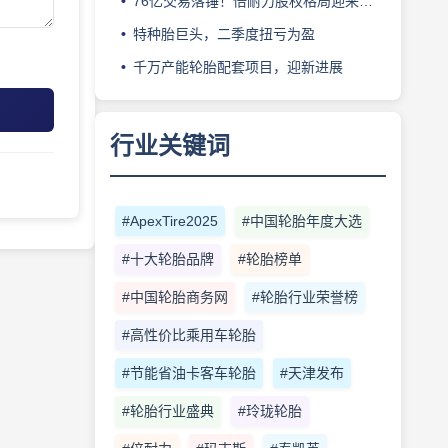
76亿交易落锤！倍耐力股权格局迎来重塑
特种胎巨头，二季度扭亏为盈
千万产能轮胎配套项目，迎新进展
行业关键词
#ApexTire2025
#中国轮胎年度大选
#十大轮胎品牌
#轮胎榜单
#中国轮胎商务网
#轮胎行业荣誉榜
#高性价比乘用车轮胎
#节能省油卡客车轮胎
#天津发布
#轮胎行业盛典
#玲珑轮胎