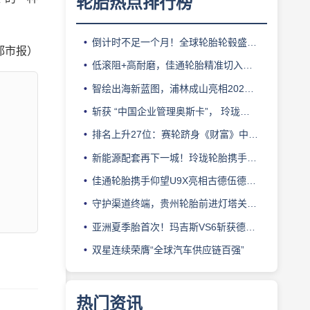
轮胎热点排行榜
倒计时不足一个月！全球轮胎轮毂盛会即将登陆上海！
都市报）
低滚阻+高耐磨，佳通轮胎精准切入新能源轻卡赛道
智绘出海新蓝图，浦林成山亮相2026泰中合作博览会
斩获 “中国企业管理奥斯卡”， 玲珑轮胎蝉联 BMC 大奖
排名上升27位：赛轮跻身《财富》中国500强背后的增长逻辑
新能源配套再下一城！玲珑轮胎携手小鹏L03全球上市
佳通轮胎携手仰望U9X亮相古德伍德，以轮胎科技挑战性能边界
守护渠道终端，贵州轮胎前进灯塔关爱基金驰援长春受灾门店
亚洲夏季胎首次！玛吉斯VS6斩获德国TÜV SÜD高阶认证
双星连续荣膺“全球汽车供应链百强”
热门资讯