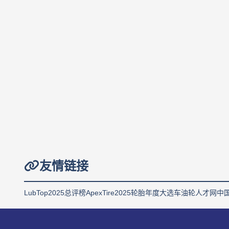
友情链接
LubTop2025总评榜
ApexTire2025轮胎年度大选
车油轮人才网
中