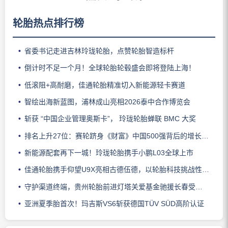
轮胎热点排行榜
省委书记走进吉林玲珑轮胎，点赞轮胎智造标杆
倒计时不足一个月！全球轮胎轮毂盛会即将登陆上海！
低滚阻+高耐磨，佳通轮胎精准切入新能源轻卡赛道
智绘出海新蓝图，浦林成山亮相2026泰中合作博览会
斩获 “中国企业管理奥斯卡”， 玲珑轮胎蝉联 BMC 大奖
排名上升27位：赛轮跻身《财富》中国500强背后的增长逻辑
新能源配套再下一城！玲珑轮胎携手小鹏L03全球上市
佳通轮胎携手仰望U9X亮相古德伍德，以轮胎科技挑战性能边界
守护渠道终端，贵州轮胎前进灯塔关爱基金驰援长春受灾门店
亚洲夏季胎首次！玛吉斯VS6斩获德国TÜV SÜD高阶认证