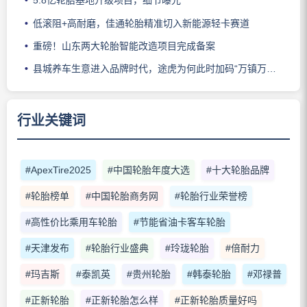
5.8亿轮胎基地升级项目，细节曝光
低滚阻+高耐磨，佳通轮胎精准切入新能源轻卡赛道
重磅！山东两大轮胎智能改造项目完成备案
县城养车生意进入品牌时代，途虎为何此时加码“万镇万店”？
行业关键词
#ApexTire2025
#中国轮胎年度大选
#十大轮胎品牌
#轮胎榜单
#中国轮胎商务网
#轮胎行业荣誉榜
#高性价比乘用车轮胎
#节能省油卡客车轮胎
#天津发布
#轮胎行业盛典
#玲珑轮胎
#倍耐力
#玛吉斯
#泰凯英
#贵州轮胎
#韩泰轮胎
#邓禄普
#正新轮胎
#正新轮胎怎么样
#正新轮胎质量好吗