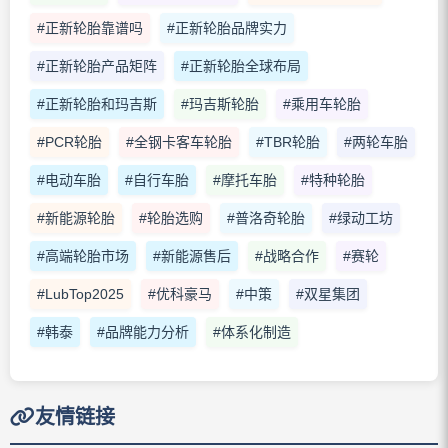
#正新轮胎靠谱吗
#正新轮胎品牌实力
#正新轮胎产品矩阵
#正新轮胎全球布局
#正新轮胎和玛吉斯
#玛吉斯轮胎
#乘用车轮胎
#PCR轮胎
#全钢卡客车轮胎
#TBR轮胎
#两轮车胎
#电动车胎
#自行车胎
#摩托车胎
#特种轮胎
#新能源轮胎
#轮胎选购
#普洛奇轮胎
#绿动工坊
#高端轮胎市场
#新能源售后
#战略合作
#赛轮
#LubTop2025
#优科豪马
#中策
#双星集团
#韩泰
#品牌能力分析
#体系化制造
友情链接