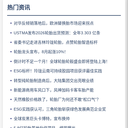
热门资讯
对华反倾销落地后，欧洲替换胎市场迎来拐点
USTMA发布2026轮胎出货预测：全年3.303 亿条
省委书记走进吉林玲珑轮胎，点赞轮胎智造标杆
轮胎龙头宣布，8月起涨10%！
倒计时不足一个月！全球轮胎轮毂盛会即将登陆上海！
ESG标杆！玲珑云南可持续胶园项目获评最佳实践
转型纯轮胎制造商后，大陆集团交出亮眼业绩
新能源商用车风口下，风神加码卡客车胎产能
天然橡胶价格跌了，轮胎厂为何还不敢“松口气”？
ESG实践获认可，三角轮胎斩获绿色发展典范企业奖
全球炭黑巨头卡博特，宣布换帅