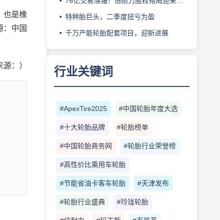
76亿交易落锤！倍耐力股权格局迎来重塑
，也是橡
特种胎巨头，二季度扭亏为盈
源：中国
千万产能轮胎配套项目，迎新进展
来源：）
行业关键词
#ApexTire2025
#中国轮胎年度大选
#十大轮胎品牌
#轮胎榜单
#中国轮胎商务网
#轮胎行业荣誉榜
#高性价比乘用车轮胎
#节能省油卡客车轮胎
#天津发布
#轮胎行业盛典
#玲珑轮胎