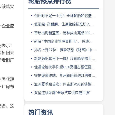
轮胎热点排行榜
应该踏实
倒计时不足一个月！全球轮胎轮毂盛会即将登陆上海！
低滚阻+高耐磨，佳通轮胎精准切入新能源轻卡赛道
个企业应
智绘出海新蓝图，浦林成山亮相2026泰中合作博览会
斩获 “中国企业管理奥斯卡”， 玲珑轮胎蝉联 BMC 大奖
珂表示：
排名上升27位：赛轮跻身《财富》中国500强背后的增长逻辑
找补回来
新能源配套再下一城！玲珑轮胎携手小鹏L03全球上市
于老旧厂
佳通轮胎携手仰望U9X亮相古德伍德，以轮胎科技挑战性能边界
守护渠道终端，贵州轮胎前进灯塔关爱基金驰援长春受灾门店
中国代理
亚洲夏季胎首次！玛吉斯VS6斩获德国TÜV SÜD高阶认证
于厂房布
双星连续荣膺“全球汽车供应链百强”
储备。这
热门资讯