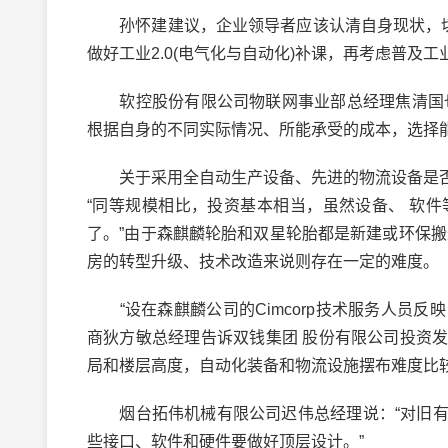
孙怀建建议，企业领导者应该认清自身现状，切不
做好工业2.0(电气化与自动化)补课，再考虑普及工业3
软控股份有限公司物联网事业部总经理焦清国也持
根据自身的不同实际情况、所能承受的成本，选择
关于采用全自动生产设备、先进的物流设备是否
“同等规模相比，投资基本相当，虽然设备、 软
了。”由于森麒麟轮胎和双星轮胎都是新建或环保
房的转型升级、技术改造来说则存在一定的难度。
“设在森麒麟公司的Cimcorp技术服务人员反映
商狄方敏总经理告诉双钱集团 股份有限公司投资发
局和楼层高度，自动化装备和物流设施摆布难度比较
烟台拓伟机械有限公司迟伟总经理说：“对旧有
些接口、软件和硬件要做好顶层设计。”