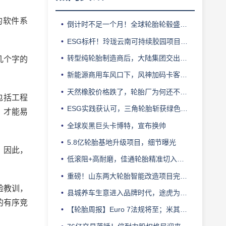
的软件系
倒计时不足一个月！全球轮胎轮毂盛会即将登陆上海！
ESG标杆！玲珑云南可持续胶园项目获评最佳实践
转型纯轮胎制造商后，大陆集团交出亮眼业绩
几个字的
新能源商用车风口下，风神加码卡客车胎产能
天然橡胶价格跌了，轮胎厂为何还不敢“松口气”？
包括工程
ESG实践获认可，三角轮胎斩获绿色发展典范企业奖
，才能易
全球炭黑巨头卡博特，宣布换帅
5.8亿轮胎基地升级项目，细节曝光
。因此，
低滚阻+高耐磨，佳通轮胎精准切入新能源轻卡赛道
重磅！山东两大轮胎智能改造项目完成备案
验教训，
县城养车生意进入品牌时代，途虎为何此时加码“万镇万店”？
的有序竞
【轮胎周报】Euro 7法规将至；米其林上半年营收超千亿；倍耐力上半年盈利稳增；龙星炭黑斩获欧洲近万吨订单