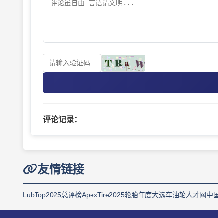
评论记录：
友情链接
LubTop2025总评榜
ApexTire2025轮胎年度大选
车油轮人才网
中