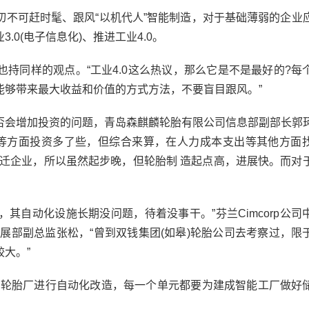
可赶时髦、跟风“以机代人”智能制造，对于基础薄弱的企业
.0(电子信息化)、推进工业4.0。
同样的观点。“工业4.0这么热议，那么它是不是最好的?每
能够带来最大收益和价值的方式方法，不要盲目跟风。”
会增加投资的问题，青岛森麒麟轮胎有限公司信息部副部长郭
件等方面投资多了些，但综合来算，在人力成本支出等其他方面
搬迁企业，所以虽然起步晚，但轮胎制 造起点高，进展快。而对
，其自动化设施长期没问题，待着没事干。”芬兰Cimcorp公司
展部副总监张松，“曾到双钱集团(如皋)轮胎公司去考察过，限
大。”
轮胎厂进行自动化改造，每一个单元都要为建成智能工厂做好