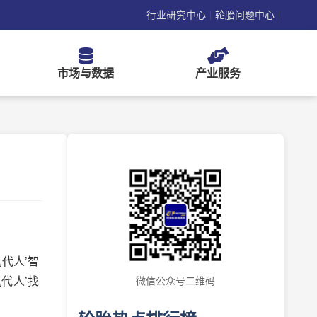
行业研究中心
轮胎问题中心
|
|
市场与数据
产业服务
代人’智
代人’找
微信公众号二维码