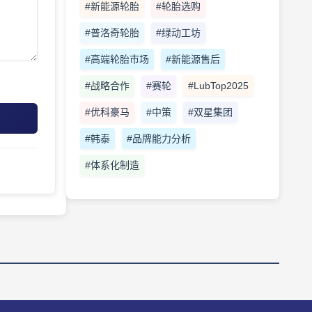
#新能源轮胎
#轮胎选购
#普洛奇轮胎
#绿动工坊
#高端轮胎市场
#新能源售后
#战略合作
#赛轮
#LubTop2025
#优科豪马
#中策
#双星集团
#韩泰
#品牌能力分析
#体系化制造