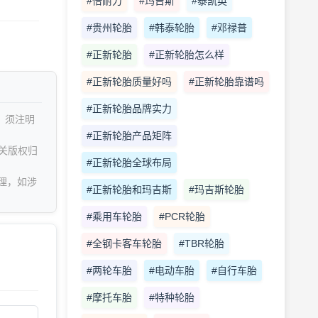
#倍耐力
#玛吉斯
#泰凯英
#贵州轮胎
#韩泰轮胎
#邓禄普
#正新轮胎
#正新轮胎怎么样
#正新轮胎质量好吗
#正新轮胎靠谱吗
#正新轮胎品牌实力
，须注明
#正新轮胎产品矩阵
关版权归
#正新轮胎全球布局
理，如涉
#正新轮胎和玛吉斯
#玛吉斯轮胎
#乘用车轮胎
#PCR轮胎
#全钢卡客车轮胎
#TBR轮胎
#两轮车胎
#电动车胎
#自行车胎
#摩托车胎
#特种轮胎