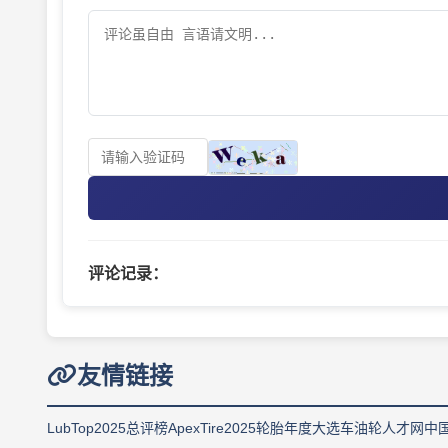
评论记录：
友情链接
LubTop2025总评榜
ApexTire2025轮胎年度大选
车油轮人才网
中