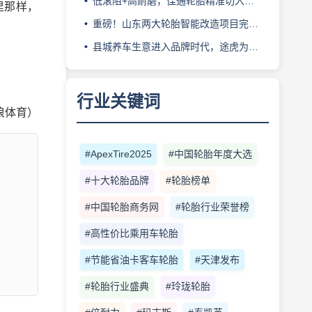
低滚阻+高耐磨，佳通轮胎精准切入新能源轻卡赛道
涯里那样，
重磅！山东两大轮胎智能改造项目完成备案
县城养车生意进入品牌时代，途虎为何此时加码“万镇万店”？
行业关键词
浪体育）
#ApexTire2025
#中国轮胎年度大选
#十大轮胎品牌
#轮胎榜单
#中国轮胎商务网
#轮胎行业荣誉榜
#高性价比乘用车轮胎
#节能省油卡客车轮胎
#天津发布
#轮胎行业盛典
#玲珑轮胎