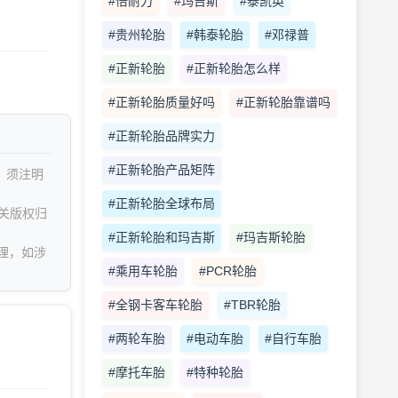
#倍耐力
#玛吉斯
#泰凯英
#贵州轮胎
#韩泰轮胎
#邓禄普
#正新轮胎
#正新轮胎怎么样
#正新轮胎质量好吗
#正新轮胎靠谱吗
#正新轮胎品牌实力
#正新轮胎产品矩阵
，须注明
#正新轮胎全球布局
关版权归
#正新轮胎和玛吉斯
#玛吉斯轮胎
理，如涉
#乘用车轮胎
#PCR轮胎
#全钢卡客车轮胎
#TBR轮胎
#两轮车胎
#电动车胎
#自行车胎
#摩托车胎
#特种轮胎