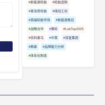
#新能源轮胎
#轮胎选购
#普洛奇轮胎
#绿动工坊
#高端轮胎市场
#新能源售后
#战略合作
#赛轮
#LubTop2025
#优科豪马
#中策
#双星集团
#韩泰
#品牌能力分析
#体系化制造