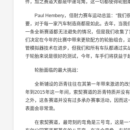
件，加之赛道大都是中速弯角，这一切都使得轮胎
Paul Hembery，倍耐力赛车运动总监：“
要，对于每一家汽车制造商都是如此。去年，当我
一条全新赛道都无法避免的情况，但是我们收集了
们决定在今年的比赛中带来更软配方的轮胎组合，
管模拟器技术在进步，但我们和所有车队都通过实
于轮胎来说是很好的测试，今年，车手们将获益于超
轮胎面临的最大挑战：
全新铺设的沥青往往在其第一年带来激进的改变，
年到2015年这一年间，索契赛道的沥青特质并
之外，这条赛道并没有过多承办赛事活动，因而这
表面会非常滑。
在索契赛道，最苛刻的弯角是三号弯，这是一个