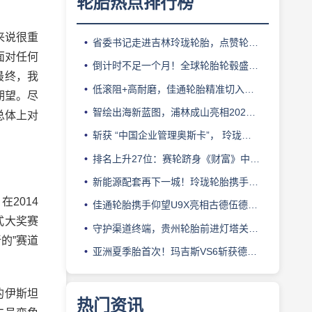
轮胎热点排行榜
来说很重
省委书记走进吉林玲珑轮胎，点赞轮胎智造标杆
面对任何
倒计时不足一个月！全球轮胎轮毂盛会即将登陆上海！
最终，我
低滚阻+高耐磨，佳通轮胎精准切入新能源轻卡赛道
期望。尽
智绘出海新蓝图，浦林成山亮相2026泰中合作博览会
总体上对
斩获 “中国企业管理奥斯卡”， 玲珑轮胎蝉联 BMC 大奖
排名上升27位：赛轮跻身《财富》中国500强背后的增长逻辑
新能源配套再下一城！玲珑轮胎携手小鹏L03全球上市
2014
佳通轮胎携手仰望U9X亮相古德伍德，以轮胎科技挑战性能边界
式大奖赛
守护渠道终端，贵州轮胎前进灯塔关爱基金驰援长春受灾门店
的”赛道
亚洲夏季胎首次！玛吉斯VS6斩获德国TÜV SÜD高阶认证
的伊斯坦
热门资讯