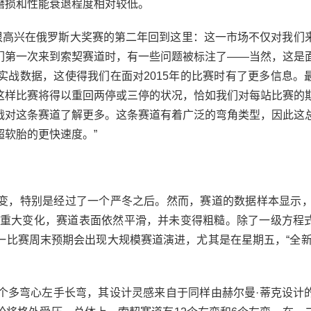
磨损和性能衰退程度相对较低。
我们很高兴在俄罗斯大奖赛的第二年回到这里：这一市场不仅对我们
们第一次来到索契赛道时，有一些问题被标注了——当然，这是
实战数据，这使得我们在面对2015年的比赛时有了更多信息。
这样比赛将得以重回两停或三停的状况，恰如我们对每站比赛的
战对这条赛道了解更多。这条赛道有着广泛的弯角类型，因此这
软胎的更快速度。”
特别是经过了一个严冬之后。然而，赛道的数据样本显示，在
没有重大变化，赛道表面依然平滑，并未变得粗糙。除了一级方程
一比赛周末预期会出现大规模赛道演进，尤其是在星期五，“全新
多弯心左手长弯，其设计灵感来自于同样由赫尔曼·蒂克设计