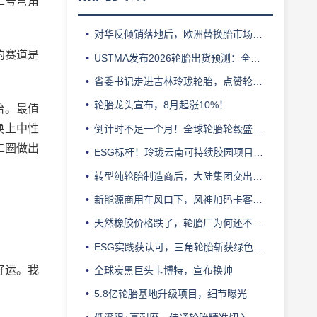
二号弯角
对华反倾销落地后，欧洲替换胎市场迎来拐点
的赛道是
USTMA发布2026轮胎出货预测：全年3.303 亿条
省委书记走进吉林玲珑轮胎，点赞轮胎智造标杆
轮胎龙头宣布，8月起涨10%！
胎。最值
换上中性
倒计时不足一个月！全球轮胎轮毂盛会即将登陆上海！
二圈做出
ESG标杆！玲珑云南可持续胶园项目获评最佳实践
转型纯轮胎制造商后，大陆集团交出亮眼业绩
新能源商用车风口下，风神加码卡客车胎产能
天然橡胶价格跌了，轮胎厂为何还不敢“松口气”？
ESG实践获认可，三角轮胎斩获绿色发展典范企业奖
好运。我
全球炭黑巨头卡博特，宣布换帅
5.8亿轮胎基地升级项目，细节曝光