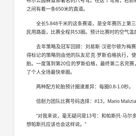
布尔公园赛道那著名的八号弯。在这个弯角，右前
之间有着一条650米的直道。
全长5.848千米的这条赛道，是全年赛历上第三
民用路面，比赛全程共53圈。预计比赛时的空气温
去年策略及冠军回顾：刘易斯·汉密尔顿为梅赛德
得标记的策略则由他的队友尼克·罗斯伯格执行，
胎。一度落到第20位的罗斯伯格，最终第二名完赛
了个人全场最快单圈。
两种配方轮胎预计圈速差异：每圈0.8-1.0秒。
倍耐力团队比赛号码选择：#13，Mario Maliz
“对我来说，毫无疑问是13号：和帕斯托·马尔
想帕斯托应该也会这样说。”