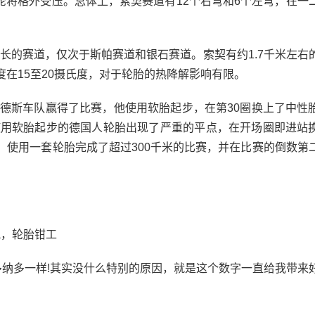
轮将格外受压。总体上，索契赛道有12个右弯和6个左弯，在一
长的赛道，仅次于斯帕赛道和银石赛道。索契有约1.7千米左右
度在15至20摄氏度，对于轮胎的热降解影响有限。
斯车队赢得了比赛，他使用软胎起步，在第30圈换上了中性
使用软胎起步的德国人轮胎出现了严重的平点，在开场圈即进站
，使用一套轮胎完成了超过300千米的比赛，并在比赛的倒数第
ia，轮胎钳工
多纳多一样!其实没什么特别的原因，就是这个数字一直给我带来