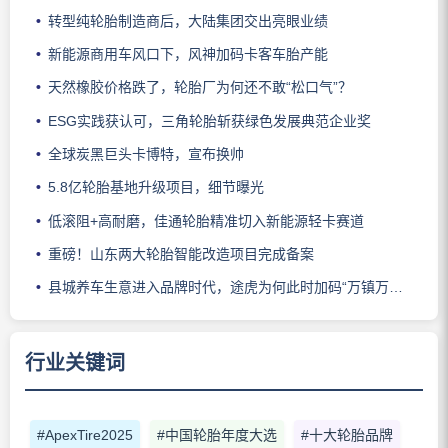
转型纯轮胎制造商后，大陆集团交出亮眼业绩
新能源商用车风口下，风神加码卡客车胎产能
天然橡胶价格跌了，轮胎厂为何还不敢“松口气”？
ESG实践获认可，三角轮胎斩获绿色发展典范企业奖
全球炭黑巨头卡博特，宣布换帅
5.8亿轮胎基地升级项目，细节曝光
低滚阻+高耐磨，佳通轮胎精准切入新能源轻卡赛道
重磅！山东两大轮胎智能改造项目完成备案
县城养车生意进入品牌时代，途虎为何此时加码“万镇万店”？
行业关键词
#ApexTire2025
#中国轮胎年度大选
#十大轮胎品牌