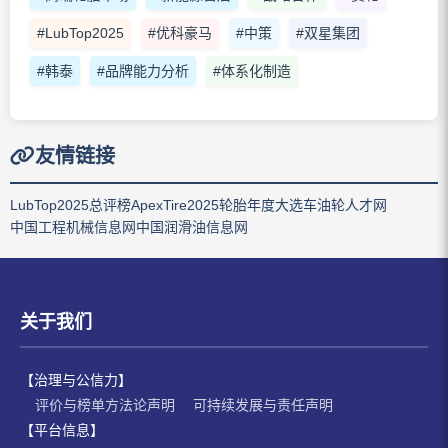
#LubTop2025
#优科豪马
#中策
#双星集团
#韩泰
#品牌能力分析
#体系化制造
友情链接
LubTop2025总评榜
ApexTire2025轮胎年度大选
车油轮人才网
中国工程机械信息网
中国润滑油信息网
关于我们
【治理与公信力】
评价与榜单方法论声明
可持续发展与责任声明
【平台信息】