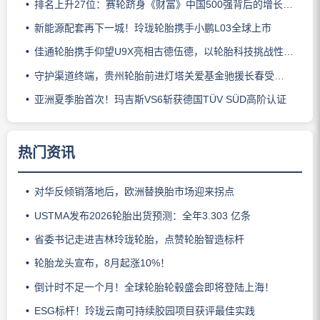
排名上升27位：赛轮跻身《财富》中国500强背后的增长逻辑
新能源配套再下一城！玲珑轮胎携手小鹏L03全球上市
佳通轮胎携手仰望U9X亮相古德伍德，以轮胎科技挑战性能边界
守护渠道终端，贵州轮胎前进灯塔关爱基金驰援长春受灾门店
亚洲夏季胎首次！玛吉斯VS6斩获德国TÜV SÜD高阶认证
热门资讯
对华反倾销落地后，欧洲替换胎市场迎来拐点
USTMA发布2026轮胎出货预测：全年3.303 亿条
省委书记走进吉林玲珑轮胎，点赞轮胎智造标杆
轮胎龙头宣布，8月起涨10%！
倒计时不足一个月！全球轮胎轮毂盛会即将登陆上海！
ESG标杆！玲珑云南可持续胶园项目获评最佳实践