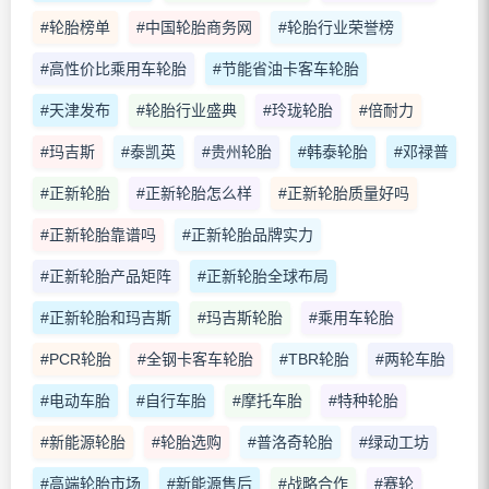
#轮胎榜单
#中国轮胎商务网
#轮胎行业荣誉榜
#高性价比乘用车轮胎
#节能省油卡客车轮胎
#天津发布
#轮胎行业盛典
#玲珑轮胎
#倍耐力
#玛吉斯
#泰凯英
#贵州轮胎
#韩泰轮胎
#邓禄普
#正新轮胎
#正新轮胎怎么样
#正新轮胎质量好吗
#正新轮胎靠谱吗
#正新轮胎品牌实力
#正新轮胎产品矩阵
#正新轮胎全球布局
#正新轮胎和玛吉斯
#玛吉斯轮胎
#乘用车轮胎
#PCR轮胎
#全钢卡客车轮胎
#TBR轮胎
#两轮车胎
#电动车胎
#自行车胎
#摩托车胎
#特种轮胎
#新能源轮胎
#轮胎选购
#普洛奇轮胎
#绿动工坊
#高端轮胎市场
#新能源售后
#战略合作
#赛轮