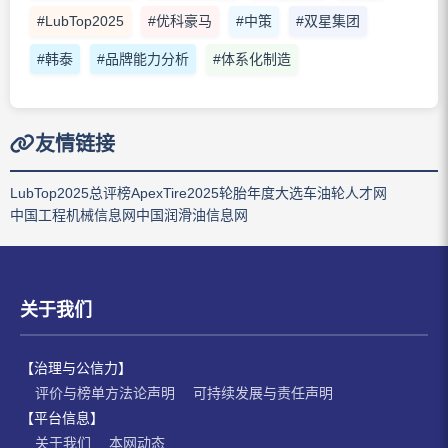
#LubTop2025
#优科豪马
#中策
#双星集团
#韩泰
#品牌能力分析
#体系化制造
友情链接
LubTop2025总评榜
ApexTire2025轮胎年度大选
车油轮人才网
中国工程机械信息网
中国润滑油信息网
关于我们
【治理与公信力】
评价与榜单方法论声明
可持续发展与责任声明
【平台信息】
关于我们
本网动态