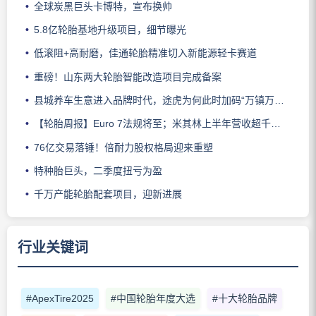
全球炭黑巨头卡博特，宣布换帅
5.8亿轮胎基地升级项目，细节曝光
低滚阻+高耐磨，佳通轮胎精准切入新能源轻卡赛道
重磅！山东两大轮胎智能改造项目完成备案
县城养车生意进入品牌时代，途虎为何此时加码“万镇万店”？
【轮胎周报】Euro 7法规将至；米其林上半年营收超千亿；倍耐力上半年盈利稳增；龙星炭黑斩获欧洲近万吨订单
76亿交易落锤！倍耐力股权格局迎来重塑
特种胎巨头，二季度扭亏为盈
千万产能轮胎配套项目，迎新进展
行业关键词
#ApexTire2025
#中国轮胎年度大选
#十大轮胎品牌