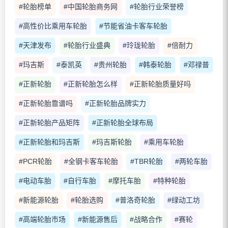
#轮胎榜单
#中国轮胎商务网
#轮胎行业荣誉榜
#高性价比乘用车轮胎
#节能省油卡客车轮胎
#天津发布
#轮胎行业盛典
#玲珑轮胎
#倍耐力
#玛吉斯
#泰凯英
#贵州轮胎
#韩泰轮胎
#邓禄普
#正新轮胎
#正新轮胎怎么样
#正新轮胎质量好吗
#正新轮胎靠谱吗
#正新轮胎品牌实力
#正新轮胎产品矩阵
#正新轮胎全球布局
#正新轮胎和玛吉斯
#玛吉斯轮胎
#乘用车轮胎
#PCR轮胎
#全钢卡客车轮胎
#TBR轮胎
#两轮车胎
#电动车胎
#自行车胎
#摩托车胎
#特种轮胎
#新能源轮胎
#轮胎选购
#普洛奇轮胎
#绿动工坊
#高端轮胎市场
#新能源售后
#战略合作
#赛轮