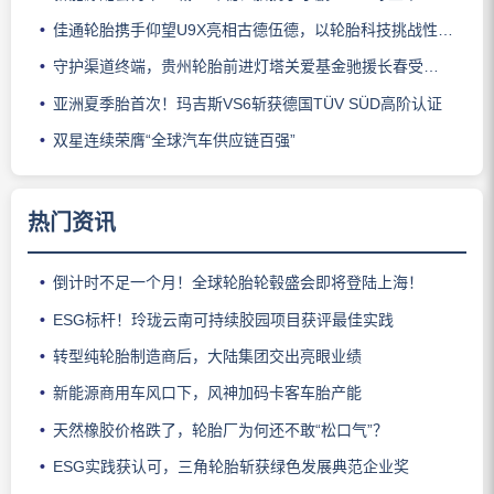
佳通轮胎携手仰望U9X亮相古德伍德，以轮胎科技挑战性能边界
守护渠道终端，贵州轮胎前进灯塔关爱基金驰援长春受灾门店
亚洲夏季胎首次！玛吉斯VS6斩获德国TÜV SÜD高阶认证
双星连续荣膺“全球汽车供应链百强”
热门资讯
倒计时不足一个月！全球轮胎轮毂盛会即将登陆上海！
ESG标杆！玲珑云南可持续胶园项目获评最佳实践
转型纯轮胎制造商后，大陆集团交出亮眼业绩
新能源商用车风口下，风神加码卡客车胎产能
天然橡胶价格跌了，轮胎厂为何还不敢“松口气”？
ESG实践获认可，三角轮胎斩获绿色发展典范企业奖