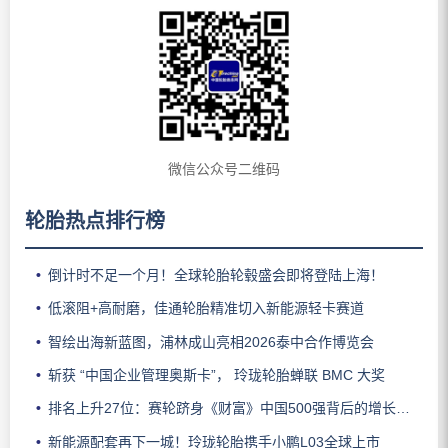
微信公众号二维码
轮胎热点排行榜
倒计时不足一个月！全球轮胎轮毂盛会即将登陆上海！
低滚阻+高耐磨，佳通轮胎精准切入新能源轻卡赛道
智绘出海新蓝图，浦林成山亮相2026泰中合作博览会
斩获 “中国企业管理奥斯卡”， 玲珑轮胎蝉联 BMC 大奖
排名上升27位：赛轮跻身《财富》中国500强背后的增长逻辑
新能源配套再下一城！玲珑轮胎携手小鹏L03全球上市