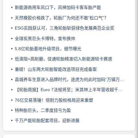
新能源商用车风口下，风神加码卡客车胎产能
天然橡胶价格跌了，轮胎厂为何还不敢“松口气”？
ESG实践获认可，三角轮胎斩获绿色发展典范企业奖
全球炭黑巨头卡博特，宣布换帅
5.8亿轮胎基地升级项目，细节曝光
低滚阻+高耐磨，佳通轮胎精准切入新能源轻卡赛道
重磅！山东两大轮胎智能改造项目完成备案
县城养车生意进入品牌时代，途虎为何此时加码“万镇万店”？
【轮胎周报】Euro 7法规将至；米其林上半年营收超千亿；倍耐力上半年盈利稳增；龙星炭黑斩获欧洲近万吨订单
76亿交易落锤！倍耐力股权格局迎来重塑
特种胎巨头，二季度扭亏为盈
千万产能轮胎配套项目，迎新进展