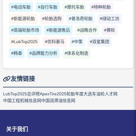
#电动车胎
#自行车胎
#摩托车胎
#特种轮胎
#新能源轮胎
#轮胎选购
#普洛奇轮胎
#绿动工坊
#高端轮胎市场
#新能源售后
#战略合作
#赛轮
#LubTop2025
#优科豪马
#中策
#双星集团
#韩泰
#品牌能力分析
#体系化制造
友情链接
LubTop2025总评榜
ApexTire2025轮胎年度大选
车油轮人才网
中国工程机械信息网
中国润滑油信息网
关于我们