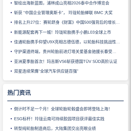
智绘出海新蓝图，浦林成山亮相2026泰中合作博览会
斩获 “中国企业管理奥斯卡”， 玲珑轮胎蝉联 BMC 大奖
排名上升27位：赛轮跻身《财富》中国500强背后的增长逻辑
新能源配套再下一城！玲珑轮胎携手小鹏L03全球上市
佳通轮胎携手仰望U9X亮相古德伍德，以轮胎科技挑战性能边界
守护渠道终端，贵州轮胎前进灯塔关爱基金驰援长春受灾门店
亚洲夏季胎首次！玛吉斯VS6斩获德国TÜV SÜD高阶认证
双星连续荣膺“全球汽车供应链百强”
热门资讯
倒计时不足一个月！全球轮胎轮毂盛会即将登陆上海！
ESG标杆！玲珑云南可持续胶园项目获评最佳实践
转型纯轮胎制造商后，大陆集团交出亮眼业绩