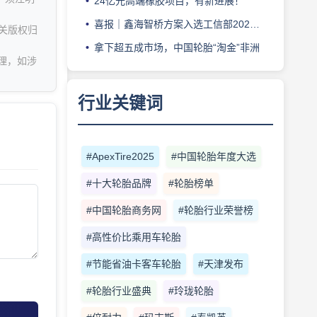
24亿元高端橡胶项目，有新进展！
喜报｜鑫海智桥方案入选工信部2025工业互联网“链网协同”典型案例
关版权归
拿下超五成市场，中国轮胎“淘金”非洲
理，如涉
行业关键词
#ApexTire2025
#中国轮胎年度大选
#十大轮胎品牌
#轮胎榜单
#中国轮胎商务网
#轮胎行业荣誉榜
#高性价比乘用车轮胎
#节能省油卡客车轮胎
#天津发布
#轮胎行业盛典
#玲珑轮胎