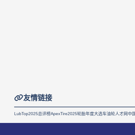
友情链接
LubTop2025总评榜
ApexTire2025轮胎年度大选
车油轮人才网
中