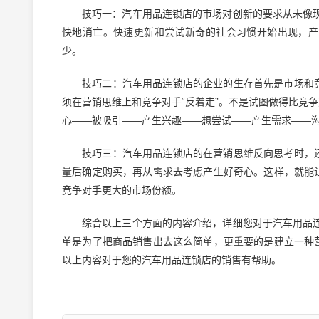
技巧一：汽车用品连锁店的市场对创新的要求从未像现
快地消亡。快速更新和尝试新奇的社会习惯开始出现，产
少。
技巧二：汽车用品连锁店的企业的生存首先是市场和
须在营销思维上和竞争对手“反着走”。不是试图做得比竞
心——被吸引——产生兴趣——想尝试——产生需求——
技巧三：汽车用品连锁店的在营销思维反向思考时，
量后确定购买，再从需求去考虑产生好奇心。这样，就能
竞争对手更大的市场份额。
综合以上三个方面的内容介绍，详细您对于汽车用品
单是为了把商品销售出去这么简单，更重要的是建立一种
以上内容对于您的汽车用品连锁店的销售有帮助。