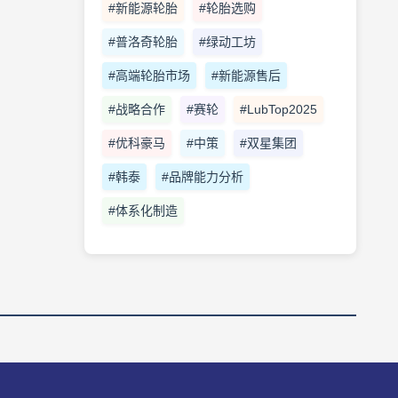
#新能源轮胎
#轮胎选购
#普洛奇轮胎
#绿动工坊
#高端轮胎市场
#新能源售后
#战略合作
#赛轮
#LubTop2025
#优科豪马
#中策
#双星集团
#韩泰
#品牌能力分析
#体系化制造