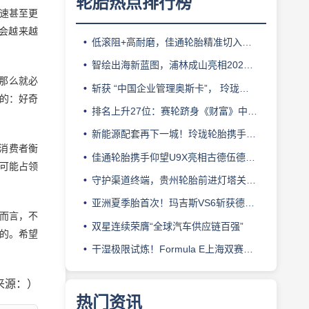
轮胎热点排行榜
倍速甚至更
会越来越
低滚阻+高耐磨，佳通轮胎精准切入新能源轻卡赛道
智绘出海新蓝图，浦林成山亮相2026泰中合作博览会
那么就必
斩获 “中国企业管理奥斯卡”， 玲珑轮胎蝉联 BMC 大奖
样的：好奇
排名上升27位：赛轮跻身《财富》中国500强背后的增长逻辑
新能源配套再下一城！玲珑轮胎携手小鹏L03全球上市
消费者衡
佳通轮胎携手仰望U9X亮相古德伍德，以轮胎科技挑战性能边界
可能占领
守护渠道终端，贵州轮胎前进灯塔关爱基金驰援长春受灾门店
亚洲夏季胎首次！玛吉斯VS6斩获德国TÜV SÜD高阶认证
而言，不
双星连续荣膺“全球汽车供应链百强”
的。希望
干湿极限试炼！Formula E上海双赛见证韩泰iON赛车轮胎硬核实力
来源：）
热门资讯