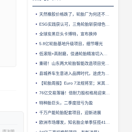
天然橡胶价格跌了，轮胎厂为何还不敢“松口气”？
ESG实践获认可，三角轮胎斩获绿色发展典范企业奖
全球炭黑巨头卡博特，宣布换帅
5.8亿轮胎基地升级项目，细节曝光
低滚阻+高耐磨，佳通轮胎精准切入新能源轻卡赛道
重磅！山东两大轮胎智能改造项目完成备案
县城养车生意进入品牌时代，途虎为何此时加码“万镇万店”？
【轮胎周报】Euro 7法规将至；米其林上半年营收超千亿；倍耐力上半年盈利稳增；龙星炭黑斩获欧洲近万吨订单
76亿交易落锤！倍耐力股权格局迎来重塑
特种胎巨头，二季度扭亏为盈
千万产能轮胎配套项目，迎新进展
欧洲市场爆发，知名胎企单季狂揽41亿元
，须注明