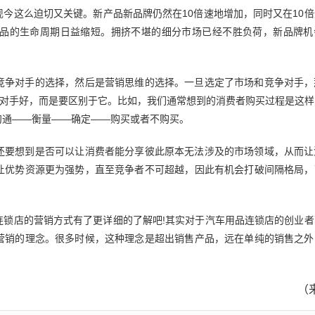
今这么迫切又关键。新产品新品牌仍然在10倍速地增加，同时又在10
品的生命周期日益缩短。拥挤不堪的细分市场已经不胜负荷，新品牌机
竞争对手的选择，然后是营销思维的选择。一旦选定了市场和竞争对手，
争对手好，而是要区别于它。比如，我们通常想到的消费者购买过程是这
沟通——衡量——确定——购买或者不购买。
还要想到是否可以让消费者能分享彼此原本无法涉及的市场领域，从而让
让优势资源更为强势，直至竞争者不可超越，因此有机会打破间隔格局，
连锁店的营销方式有了更详细的了解吧!其实对于汽车用品连锁店的创业者
营销的理念。很多时候，这种理念是超出销售产品，远在单纯的销售之外
（