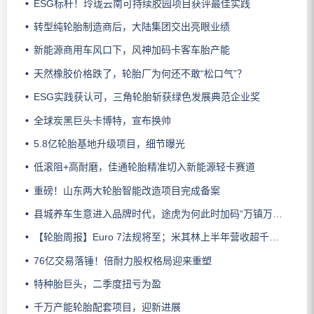
ESG标杆！玲珑云南可持续胶园项目获评最佳实践
转型纯轮胎制造商后，大陆集团交出亮眼业绩
新能源商用车风口下，风神加码卡客车胎产能
天然橡胶价格跌了，轮胎厂为何还不敢“松口气”？
ESG实践获认可，三角轮胎斩获绿色发展典范企业奖
全球炭黑巨头卡博特，宣布换帅
5.8亿轮胎基地升级项目，细节曝光
低滚阻+高耐磨，佳通轮胎精准切入新能源轻卡赛道
重磅！山东两大轮胎智能改造项目完成备案
县城养车生意进入品牌时代，途虎为何此时加码“万镇万店”？
【轮胎周报】Euro 7法规将至；米其林上半年营收超千亿；倍耐力上半年盈利稳增；龙星炭黑斩获欧洲近万吨订单
76亿交易落锤！倍耐力股权格局迎来重塑
特种胎巨头，二季度扭亏为盈
千万产能轮胎配套项目，迎新进展