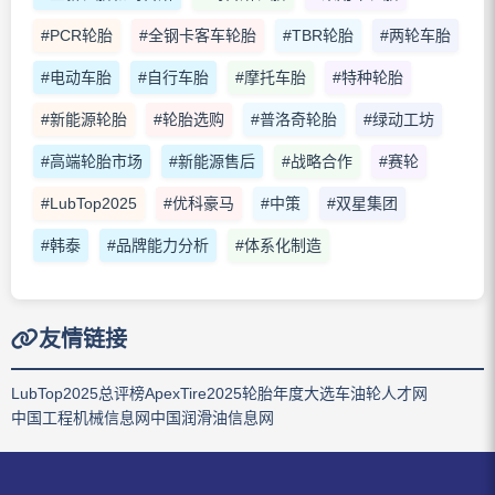
#PCR轮胎
#全钢卡客车轮胎
#TBR轮胎
#两轮车胎
#电动车胎
#自行车胎
#摩托车胎
#特种轮胎
#新能源轮胎
#轮胎选购
#普洛奇轮胎
#绿动工坊
#高端轮胎市场
#新能源售后
#战略合作
#赛轮
#LubTop2025
#优科豪马
#中策
#双星集团
#韩泰
#品牌能力分析
#体系化制造
友情链接
LubTop2025总评榜
ApexTire2025轮胎年度大选
车油轮人才网
中国工程机械信息网
中国润滑油信息网