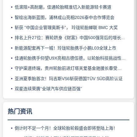
低滚阻+高耐磨，佳通轮胎精准切入新能源轻卡赛道
智绘出海新蓝图，浦林成山亮相2026泰中合作博览会
斩获 “中国企业管理奥斯卡”， 玲珑轮胎蝉联 BMC 大奖
排名上升27位：赛轮跻身《财富》中国500强背后的增长逻辑
新能源配套再下一城！玲珑轮胎携手小鹏L03全球上市
佳通轮胎携手仰望U9X亮相古德伍德，以轮胎科技挑战性能边界
守护渠道终端，贵州轮胎前进灯塔关爱基金驰援长春受灾门店
亚洲夏季胎首次！玛吉斯VS6斩获德国TÜV SÜD高阶认证
双星连续荣膺“全球汽车供应链百强”
热门资讯
倒计时不足一个月！全球轮胎轮毂盛会即将登陆上海！