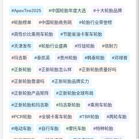
#ApexTire2025
#中国轮胎年度大选
#十大轮胎品牌
#轮胎榜单
#中国轮胎商务网
#轮胎行业荣誉榜
#高性价比乘用车轮胎
#节能省油卡客车轮胎
#天津发布
#轮胎行业盛典
#玲珑轮胎
#倍耐力
#玛吉斯
#泰凯英
#贵州轮胎
#韩泰轮胎
#邓禄普
#正新轮胎
#正新轮胎怎么样
#正新轮胎质量好吗
#正新轮胎靠谱吗
#正新轮胎品牌实力
#正新轮胎产品矩阵
#正新轮胎全球布局
#正新轮胎和玛吉斯
#玛吉斯轮胎
#乘用车轮胎
#PCR轮胎
#全钢卡客车轮胎
#TBR轮胎
#两轮车胎
#电动车胎
#自行车胎
#摩托车胎
#特种轮胎