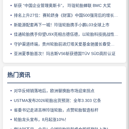
斩获 “中国企业管理奥斯卡”， 玲珑轮胎蝉联 BMC 大奖
排名上升27位：赛轮跻身《财富》中国500强背后的增长逻辑
新能源配套再下一城！玲珑轮胎携手小鹏L03全球上市
佳通轮胎携手仰望U9X亮相古德伍德，以轮胎科技挑战性能边界
守护渠道终端，贵州轮胎前进灯塔关爱基金驰援长春受灾门店
亚洲夏季胎首次！玛吉斯VS6斩获德国TÜV SÜD高阶认证
热门资讯
对华反倾销落地后，欧洲替换胎市场迎来拐点
USTMA发布2026轮胎出货预测：全年3.303 亿条
省委书记走进吉林玲珑轮胎，点赞轮胎智造标杆
轮胎龙头宣布，8月起涨10%！