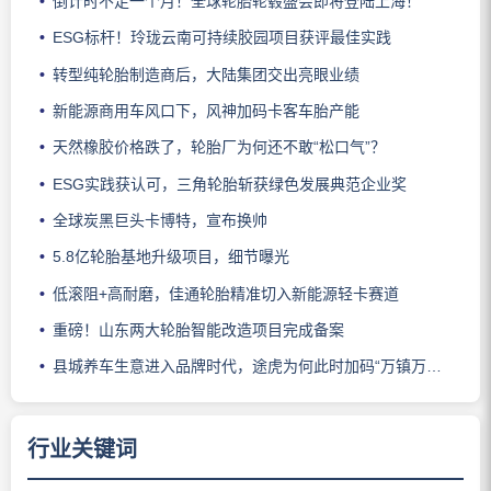
倒计时不足一个月！全球轮胎轮毂盛会即将登陆上海！
ESG标杆！玲珑云南可持续胶园项目获评最佳实践
转型纯轮胎制造商后，大陆集团交出亮眼业绩
新能源商用车风口下，风神加码卡客车胎产能
天然橡胶价格跌了，轮胎厂为何还不敢“松口气”？
ESG实践获认可，三角轮胎斩获绿色发展典范企业奖
全球炭黑巨头卡博特，宣布换帅
5.8亿轮胎基地升级项目，细节曝光
低滚阻+高耐磨，佳通轮胎精准切入新能源轻卡赛道
重磅！山东两大轮胎智能改造项目完成备案
县城养车生意进入品牌时代，途虎为何此时加码“万镇万店”？
行业关键词