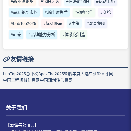
#新能源轮胎
#轮胎选购
#普洛奇轮胎
#绿动工坊
#高端轮胎市场
#新能源售后
#战略合作
#赛轮
#LubTop2025
#优科豪马
#中策
#双星集团
#韩泰
#品牌能力分析
#体系化制造
友情链接
LubTop2025总评榜
ApexTire2025轮胎年度大选
车油轮人才网
中国工程机械信息网
中国润滑油信息网
关于我们
【治理与公信力】