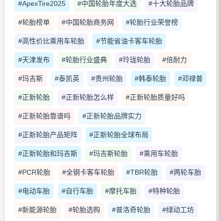
#ApexTire2025
#中国轮胎年度大选
#十大轮胎品牌
#轮胎榜单
#中国轮胎商务网
#轮胎行业荣誉榜
#高性价比乘用车轮胎
#节能省油卡客车轮胎
#天津发布
#轮胎行业盛典
#玲珑轮胎
#倍耐力
#玛吉斯
#泰凯英
#贵州轮胎
#韩泰轮胎
#邓禄普
#正新轮胎
#正新轮胎怎么样
#正新轮胎质量好吗
#正新轮胎靠谱吗
#正新轮胎品牌实力
#正新轮胎产品矩阵
#正新轮胎全球布局
#正新轮胎和玛吉斯
#玛吉斯轮胎
#乘用车轮胎
#PCR轮胎
#全钢卡客车轮胎
#TBR轮胎
#两轮车胎
#电动车胎
#自行车胎
#摩托车胎
#特种轮胎
#新能源轮胎
#轮胎选购
#普洛奇轮胎
#绿动工坊