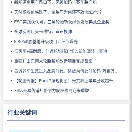
新能源商用车风口下，风神加码卡客车胎产能
天然橡胶价格跌了，轮胎厂为何还不敢“松口气”？
ESG实践获认可，三角轮胎斩获绿色发展典范企业奖
全球炭黑巨头卡博特，宣布换帅
5.8亿轮胎基地升级项目，细节曝光
低滚阻+高耐磨，佳通轮胎精准切入新能源轻卡赛道
重磅！山东两大轮胎智能改造项目完成备案
县城养车生意进入品牌时代，途虎为何此时加码“万镇万店”？
【轮胎周报】Euro 7法规将至；米其林上半年营收超千亿；倍耐力上半年盈利稳增；龙星炭黑斩获欧洲近万吨订单
76亿交易落锤！倍耐力股权格局迎来重塑
行业关键词