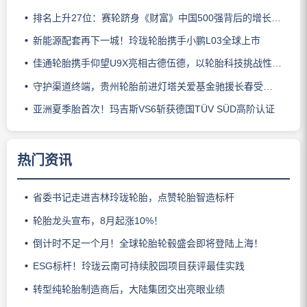
排名上升27位：赛轮跻身《财富》中国500强背后的增长逻辑
新能源配套再下一城！玲珑轮胎携手小鹏L03全球上市
佳通轮胎携手仰望U9X亮相古德伍德，以轮胎科技挑战性能边界
守护渠道终端，贵州轮胎前进灯塔关爱基金驰援长春受灾门店
亚洲夏季胎首次！玛吉斯VS6斩获德国TÜV SÜD高阶认证
热门资讯
省委书记走进吉林玲珑轮胎，点赞轮胎智造标杆
轮胎龙头宣布，8月起涨10%！
倒计时不足一个月！全球轮胎轮毂盛会即将登陆上海！
ESG标杆！玲珑云南可持续胶园项目获评最佳实践
转型纯轮胎制造商后，大陆集团交出亮眼业绩