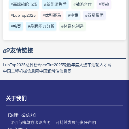
#高端轮胎市场
#新能源售后
#战略合作
#赛轮
#LubTop2025
#优科豪马
#中策
#双星集团
#韩泰
#品牌能力分析
#体系化制造
友情链接
LubTop2025总评榜
ApexTire2025轮胎年度大选
车油轮人才网
中国工程机械信息网
中国润滑油信息网
关于我们
【治理与公信力】
评价与榜单方法论声明
可持续发展与责任声明