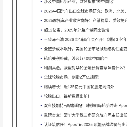
涉及中国轮胎产业，欧盟拟推“去中国化”
2026中国汽车出口全球市场研究：欧洲、北
2025摩托车产业收官向好：产销稳增、质效提
超12亿条，2025年外胎产量同比微增
玉柴马石油 2026 经销商年会召开！剑指 3 
全链条成本飙升，美国轮胎市场掀起结构性剧
轮胎关税终裁，涉及超40家中国胎企
利剑高悬，欧盟对华轮胎延长调查意味着什么
全球轮胎市场，剑指2万亿规模！
继续增长！近135亿元中国轮胎走向海外
轮胎出口，最新数据出炉！
双科技加持+高端适配！珠穆朗玛轮胎冲击 ApexTi
重磅官宣！清华大学珠三角研究院向晖主任出任Ape
认证筑信任！ApexTire2025 赋能品牌溢价与