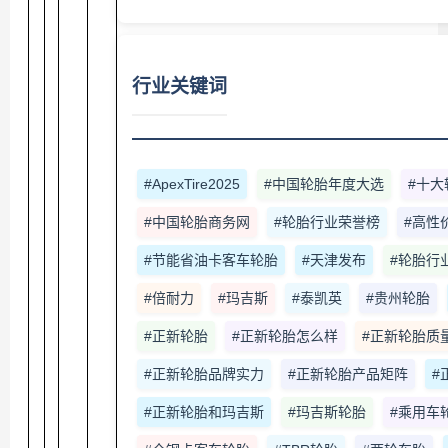
行业关键词
#ApexTire2025
#中国轮胎年度大选
#十大
#中国轮胎商务网
#轮胎行业荣誉榜
#高性
#节能省油卡客车轮胎
#天津发布
#轮胎行
#倍耐力
#玛吉斯
#泰凯英
#贵州轮胎
#正新轮胎
#正新轮胎怎么样
#正新轮胎质
#正新轮胎品牌实力
#正新轮胎产品矩阵
#
#正新轮胎和玛吉斯
#玛吉斯轮胎
#乘用车