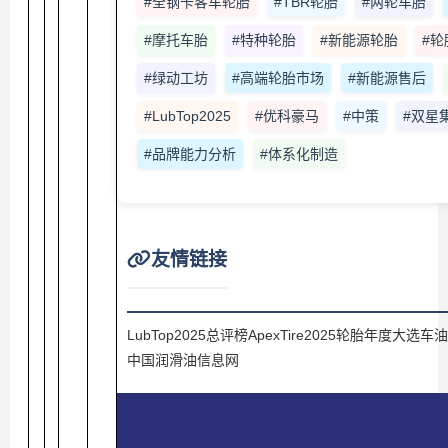
#全钢卡客车轮胎
#TBR轮胎
#两轮车胎
#摩托车胎
#特种轮胎
#新能源轮胎
#轮
#绿动工坊
#高端轮胎市场
#新能源售后
#LubTop2025
#优科豪马
#中策
#双星
#品牌能力分析
#体系化制造
友情链接
LubTop2025总评榜
ApexTire2025轮胎年度大选
车油
中国润滑油信息网