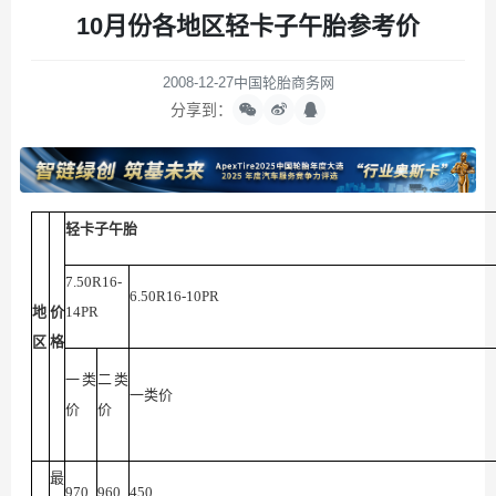
10月份各地区轻卡子午胎参考价
2008-12-27
中国轮胎商务网
分享到：
轻卡子午胎
7.50R16-
6.50R16-10PR
地
价
14PR
区
格
一类
二类
一类价
价
价
最
970
960
450