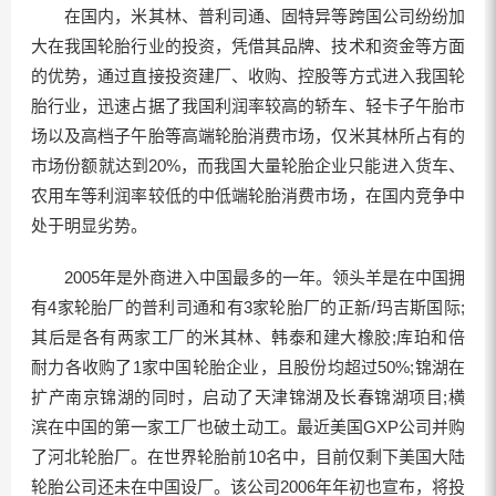
在国内，米其林、普利司通、固特异等跨国公司纷纷加
大在我国轮胎行业的投资，凭借其品牌、技术和资金等方面
的优势，通过直接投资建厂、收购、控股等方式进入我国轮
胎行业，迅速占据了我国利润率较高的轿车、轻卡子午胎市
场以及高档子午胎等高端轮胎消费市场，仅米其林所占有的
市场份额就达到20%，而我国大量轮胎企业只能进入货车、
农用车等利润率较低的中低端轮胎消费市场，在国内竞争中
处于明显劣势。
2005年是外商进入中国最多的一年。领头羊是在中国拥
有4家轮胎厂的普利司通和有3家轮胎厂的正新/玛吉斯国际;
其后是各有两家工厂的米其林、韩泰和建大橡胶;库珀和倍
耐力各收购了1家中国轮胎企业，且股份均超过50%;锦湖在
扩产南京锦湖的同时，启动了天津锦湖及长春锦湖项目;横
滨在中国的第一家工厂也破土动工。最近美国GXP公司并购
了河北轮胎厂。在世界轮胎前10名中，目前仅剩下美国大陆
轮胎公司还未在中国设厂。该公司2006年年初也宣布，将投