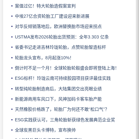
案值过亿！特大轮胎造假案宣判
中埃27亿合资轮胎工厂建设迎来新进展
对华反倾销落地后，欧洲替换胎市场迎来拐点
USTMA发布2026轮胎出货预测：全年3.303 亿条
省委书记走进吉林玲珑轮胎，点赞轮胎智造标杆
轮胎龙头宣布，8月起涨10%！
倒计时不足一个月！全球轮胎轮毂盛会即将登陆上海！
ESG标杆！玲珑云南可持续胶园项目获评最佳实践
转型纯轮胎制造商后，大陆集团交出亮眼业绩
新能源商用车风口下，风神加码卡客车胎产能
天然橡胶价格跌了，轮胎厂为何还不敢“松口气”？
ESG实践获认可，三角轮胎斩获绿色发展典范企业奖
全球炭黑巨头卡博特，宣布换帅