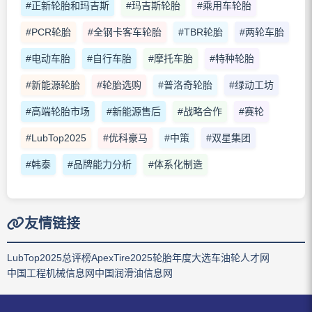
#正新轮胎和玛吉斯
#玛吉斯轮胎
#乘用车轮胎
#PCR轮胎
#全钢卡客车轮胎
#TBR轮胎
#两轮车胎
#电动车胎
#自行车胎
#摩托车胎
#特种轮胎
#新能源轮胎
#轮胎选购
#普洛奇轮胎
#绿动工坊
#高端轮胎市场
#新能源售后
#战略合作
#赛轮
#LubTop2025
#优科豪马
#中策
#双星集团
#韩泰
#品牌能力分析
#体系化制造
友情链接
LubTop2025总评榜
ApexTire2025轮胎年度大选
车油轮人才网
中国工程机械信息网
中国润滑油信息网