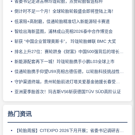
省委书记走进吉林玲珑轮胎，点赞轮胎智造标杆
倒计时不足一个月！全球轮胎轮毂盛会即将登陆上海！
低滚阻+高耐磨，佳通轮胎精准切入新能源轻卡赛道
智绘出海新蓝图，浦林成山亮相2026泰中合作博览会
斩获 “中国企业管理奥斯卡”， 玲珑轮胎蝉联 BMC 大奖
排名上升27位：赛轮跻身《财富》中国500强背后的增长逻辑
新能源配套再下一城！玲珑轮胎携手小鹏L03全球上市
佳通轮胎携手仰望U9X亮相古德伍德，以轮胎科技挑战性能边界
守护渠道终端，贵州轮胎前进灯塔关爱基金驰援长春受灾门店
亚洲夏季胎首次！玛吉斯VS6斩获德国TÜV SÜD高阶认证
热门资讯
【轮胎周报】CITEXPO 2026下月开展；省委书记调研吉林玲珑；佳通推出新能源轻卡轮胎；三角轮胎斩获大奖；中策宣布涨价