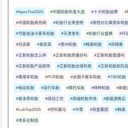
#ApexTire2025
#中国轮胎年度大选
#十大轮胎品牌
#中国轮胎商务网
#轮胎行业荣誉榜
#高性价比乘用车轮
#节能省油卡客车轮胎
#天津发布
#轮胎行业盛典
#玲
#玛吉斯
#泰凯英
#贵州轮胎
#韩泰轮胎
#邓禄普
#正新轮胎怎么样
#正新轮胎质量好吗
#正新轮胎靠谱吗
#正新轮胎产品矩阵
#正新轮胎全球布局
#正新轮胎和玛
#乘用车轮胎
#PCR轮胎
#全钢卡客车轮胎
#TBR轮胎
#电动车胎
#自行车胎
#摩托车胎
#特种轮胎
#新能
#普洛奇轮胎
#绿动工坊
#高端轮胎市场
#新能源售后
#LubTop2025
#优科豪马
#中策
#双星集团
#韩泰
#体系化制造