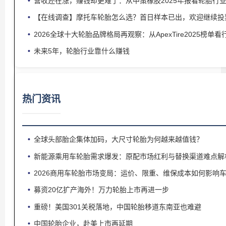
营收还在涨，赚钱却更难了：从中策橡胶2025年报看轮胎行
【在线调查】摩托车轮胎怎么选？首日样本已出，欢迎继续投
2026全球十大轮胎品牌格局再观察：从ApexTire2025榜单
未来5年，轮胎行业靠什么赚钱
热门资讯
全球头部胎企集体加码，大尺寸轮胎为何越来越值钱？
新能源乘用车轮胎需求爆发：原配市场红利与替换渠道难点解
2026商用车轮胎市场变局：运价、限重、维保成本如何影响
募资20亿扩产海外！万力轮胎上市再进一步
重磅！美国301关税落地，中国轮胎移道东南亚也难避
中国轮胎企业，赴美上市再延期