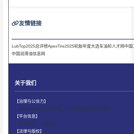
友情链接
LubTop2025总评榜
ApexTire2025轮胎年度大选
车油轮人才网
中国
中国润滑油信息网
关于我们
【治理与公信力】
评价与榜单方法论声明
可持续发展与责任声明
【平台信息】
关于我们
本网动态
【法律与版权】