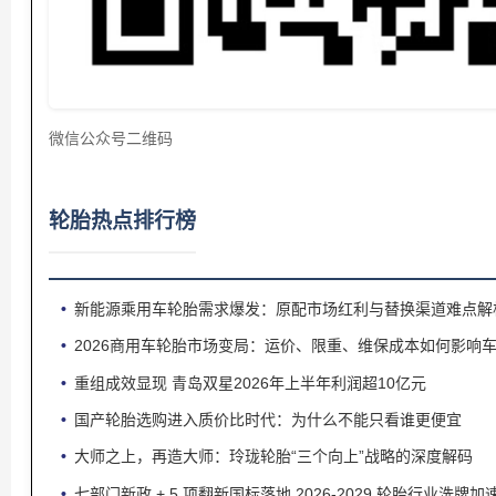
微信公众号二维码
轮胎热点排行榜
新能源乘用车轮胎需求爆发：原配市场红利与替换渠道难点解
2026商用车轮胎市场变局：运价、限重、维保成本如何影响
重组成效显现 青岛双星2026年上半年利润超10亿元
国产轮胎选购进入质价比时代：为什么不能只看谁更便宜
大师之上，再造大师：玲珑轮胎“三个向上”战略的深度解码
七部门新政 + 5 项翻新国标落地 2026‑2029 轮胎行业洗牌