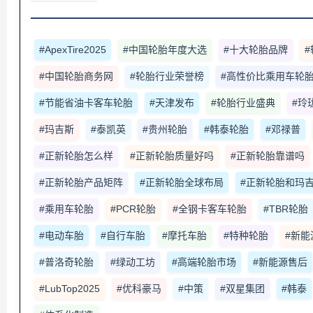
#ApexTire2025
#中国轮胎年度大选
#十大轮胎品牌
#中国轮胎商务网
#轮胎行业荣誉榜
#高性价比乘用车轮
#节能省油卡客车轮胎
#天津发布
#轮胎行业盛典
#玲
#玛吉斯
#泰凯英
#贵州轮胎
#韩泰轮胎
#邓禄普
#正新轮胎怎么样
#正新轮胎质量好吗
#正新轮胎靠谱吗
#正新轮胎产品矩阵
#正新轮胎全球布局
#正新轮胎和玛
#乘用车轮胎
#PCR轮胎
#全钢卡客车轮胎
#TBR轮胎
#电动车胎
#自行车胎
#摩托车胎
#特种轮胎
#新能
#普洛奇轮胎
#绿动工坊
#高端轮胎市场
#新能源售后
#LubTop2025
#优科豪马
#中策
#双星集团
#韩泰