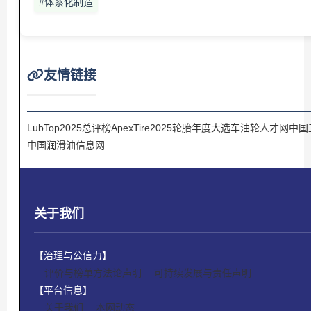
#体系化制造
友情链接
LubTop2025总评榜
ApexTire2025轮胎年度大选
车油轮人才网
中国
中国润滑油信息网
关于我们
【治理与公信力】
评价与榜单方法论声明
可持续发展与责任声明
【平台信息】
关于我们
本网动态