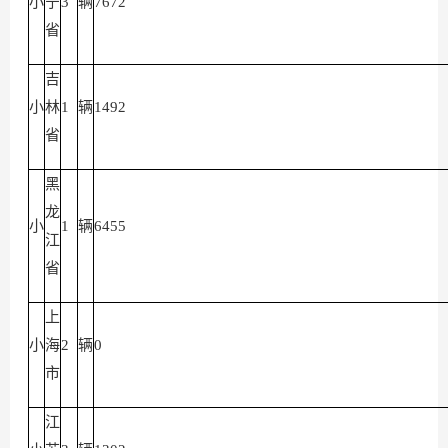
小
宁
3
辆
7672
省
吉
小
林
1
辆
1492
省
黑
龙
小
1
辆
6455
江
省
上
小
海
2
辆
0
市
江