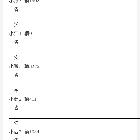
小
苏
3
辆
1302
省
浙
小
江
1
辆
0
省
安
小
徽
3
辆
3226
省
福
小
建
2
辆
411
省
江
小
西
3
辆
1644