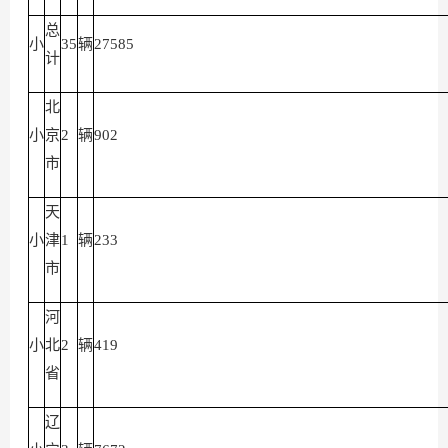
总
小
35
辆
27585
计
北
小
京
2
辆
902
市
天
小
津
1
辆
233
市
河
小
北
2
辆
419
省
辽