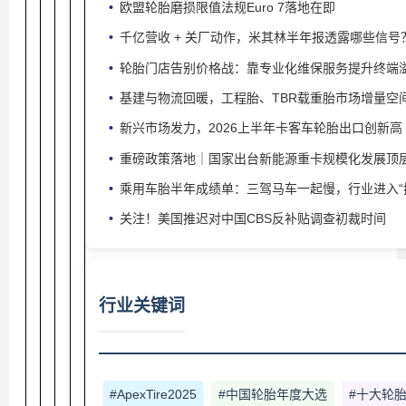
欧盟轮胎磨损限值法规Euro 7落地在即
千亿营收 + 关厂动作，米其林半年报透露哪些信号
轮胎门店告别价格战：靠专业化维保服务提升终端
基建与物流回暖，工程胎、TBR载重胎市场增量空
新兴市场发力，2026上半年卡客车轮胎出口创新高
重磅政策落地｜国家出台新能源重卡规模化发展顶
乘用车胎半年成绩单：三驾马车一起慢，行业进入“
关注！美国推迟对中国CBS反补贴调查初裁时间
行业关键词
#ApexTire2025
#中国轮胎年度大选
#十大轮