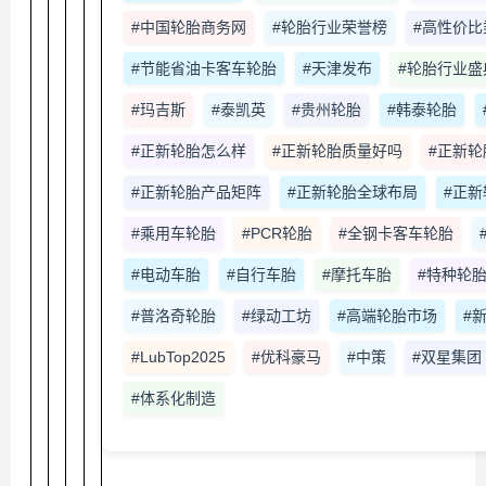
#中国轮胎商务网
#轮胎行业荣誉榜
#高性价比
#节能省油卡客车轮胎
#天津发布
#轮胎行业盛
#玛吉斯
#泰凯英
#贵州轮胎
#韩泰轮胎
#正新轮胎怎么样
#正新轮胎质量好吗
#正新轮
#正新轮胎产品矩阵
#正新轮胎全球布局
#正
#乘用车轮胎
#PCR轮胎
#全钢卡客车轮胎
#电动车胎
#自行车胎
#摩托车胎
#特种轮
#普洛奇轮胎
#绿动工坊
#高端轮胎市场
#
#LubTop2025
#优科豪马
#中策
#双星集团
#体系化制造