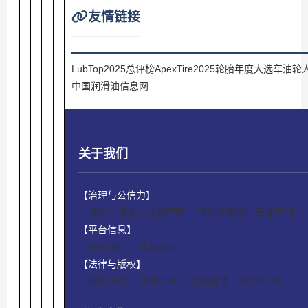
友情链接
LubTop2025总评榜
ApexTire2025轮胎年度大选
车油轮
中国润滑油信息网
关于我们
【治理与公信力】
评价与榜单方法论声明
可持续发展与责任声明
【平台信息】
关于我们
本网动态
【法律与版权】
版权信息
免责声明
隐私政策
网站地图