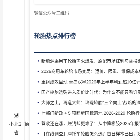
微信公众号二维码
轮胎热点排行榜
新能源乘用车轮胎需求爆发：原配市场红利与替换
2026商用车轮胎市场变局：运价、限重、维保成
重组成效显现 青岛双星2026年上半年利润超10亿
国产轮胎选购进入质价比时代：为什么不能只看谁
大师之上，再造大师：玲珑轮胎“三个向上”战略的
七部门新政 + 5 项翻新国标落地 2026‑2029 
湖
营收还在涨，赚钱却更难了：从中策橡胶2025年
小
北
2
辆
省
【在线调查】摩托车轮胎怎么选？首日样本已出，