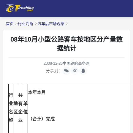
首页
行业判断
汽车后市场观察
08年10月小型公路客车按地区分产量数
据统计
2008-12-26
中国轮胎商务网
分享到：
本年本月
行
共
业
地
有
单
名
区
企
位
（合计）完成
称
业