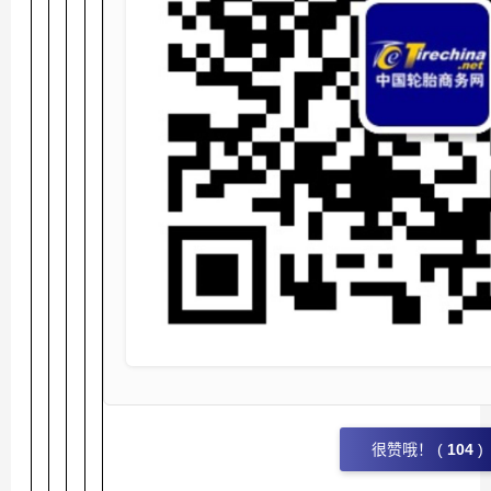
很赞哦！ (
104
)