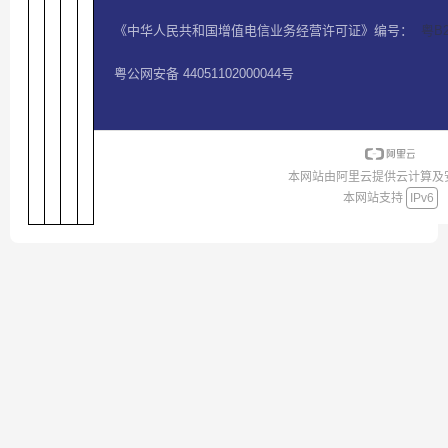
《中华人民共和国增值电信业务经营许可证》编号：
粤B2
粤公网安备 44051102000044号
本网站由阿里云提供云计算及
本网站支持
IPv6