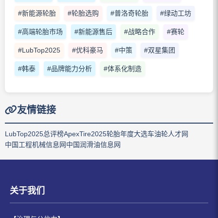
#新能源轮胎
#轮胎选购
#普洛奇轮胎
#绿动工坊
#高端轮胎市场
#新能源售后
#战略合作
#赛轮
#LubTop2025
#优科豪马
#中策
#双星集团
#韩泰
#品牌能力分析
#体系化制造
友情链接
LubTop2025总评榜
ApexTire2025轮胎年度大选
车油轮人才网
中国工程机械信息网
中国润滑油信息网
关于我们