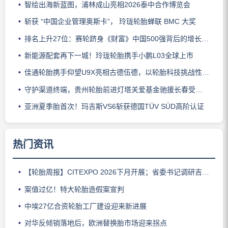
智绘出海新蓝图，浦林成山亮相2026泰中合作博览会
斩获 “中国企业管理奥斯卡”， 玲珑轮胎蝉联 BMC 大奖
排名上升27位：赛轮跻身《财富》中国500强背后的增长逻辑
新能源配套再下一城！玲珑轮胎携手小鹏L03全球上市
佳通轮胎携手仰望U9X亮相古德伍德，以轮胎科技挑战性能边界
守护渠道终端，贵州轮胎前进灯塔关爱基金驰援长春受灾门店
亚洲夏季胎首次！玛吉斯VS6斩获德国TÜV SÜD高阶认证
热门资讯
【轮胎周报】CITEXPO 2026下月开展；省委书记调研吉林玲珑；佳通推出新能源轻卡轮胎；三角轮胎斩获大奖；中策宣布涨价
案值过亿！特大轮胎造假案宣判
中埃27亿合资轮胎工厂建设迎来新进展
对华反倾销落地后，欧洲替换胎市场迎来拐点