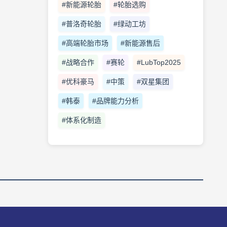
#新能源轮胎
#轮胎选购
#普洛奇轮胎
#绿动工坊
#高端轮胎市场
#新能源售后
#战略合作
#赛轮
#LubTop2025
#优科豪马
#中策
#双星集团
#韩泰
#品牌能力分析
#体系化制造