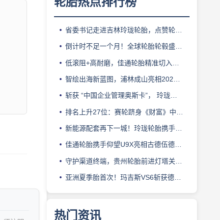
轮胎热点排行榜
省委书记走进吉林玲珑轮胎，点赞轮胎智造标杆
倒计时不足一个月！全球轮胎轮毂盛会即将登陆上海！
低滚阻+高耐磨，佳通轮胎精准切入新能源轻卡赛道
智绘出海新蓝图，浦林成山亮相2026泰中合作博览会
斩获 “中国企业管理奥斯卡”， 玲珑轮胎蝉联 BMC 大奖
排名上升27位：赛轮跻身《财富》中国500强背后的增长逻辑
新能源配套再下一城！玲珑轮胎携手小鹏L03全球上市
佳通轮胎携手仰望U9X亮相古德伍德，以轮胎科技挑战性能边界
守护渠道终端，贵州轮胎前进灯塔关爱基金驰援长春受灾门店
亚洲夏季胎首次！玛吉斯VS6斩获德国TÜV SÜD高阶认证
热门资讯