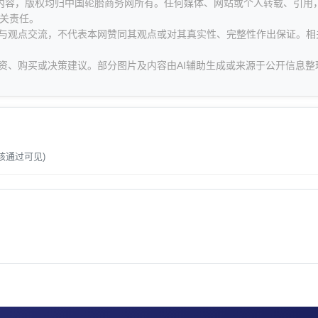
等内容，版权均归中国轮胎商务网所有。任何媒体、网站或个人转载、引用
关责任。
息与观点交流，不代表本网赞同其观点或对其真实性、完整性作出保证。相
资、购买或决策建议。部分图片及内容由AI辅助生成或来源于公开信息整
。
核通过可见)