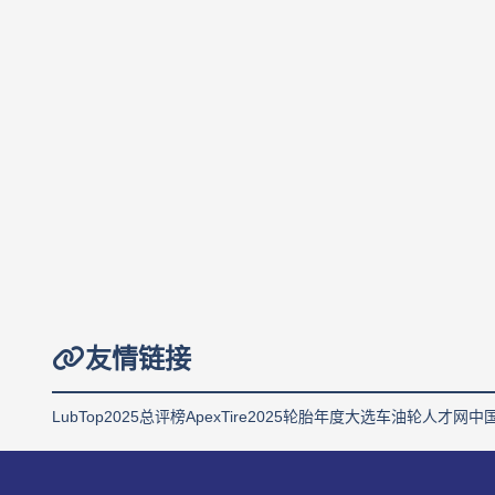
友情链接
LubTop2025总评榜
ApexTire2025轮胎年度大选
车油轮人才网
中