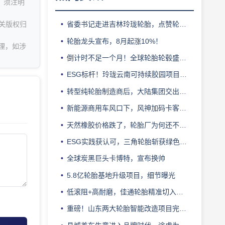
，须注明
关版权归
省委书记走进吉林玲珑轮胎，点赞轮胎智造标杆
轮胎龙头宣布，8月起涨10%！
理，如涉
倒计时不足一个月！全球轮胎轮毂盛会即将登陆上海！
ESG标杆！玲珑云南可持续胶园项目获评最佳实践
转型纯轮胎制造商后，大陆集团交出亮眼业绩
新能源商用车风口下，风神加码卡客车胎产能
天然橡胶价格跌了，轮胎厂为何还不敢“松口气”？
ESG实践获认可，三角轮胎斩获绿色发展典范企业奖
全球炭黑巨头卡博特，宣布换帅
5.8亿轮胎基地升级项目，细节曝光
低滚阻+高耐磨，佳通轮胎精准切入新能源轻卡赛道
重磅！山东两大轮胎智能改造项目完成备案