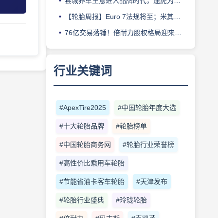
县城养车生意进入品牌时代，途虎为何此时加码“万镇万店”？
【轮胎周报】Euro 7法规将至；米其林上半年营收超千亿；倍耐力上半年盈利稳增；龙星炭黑斩获欧洲近万吨订单
76亿交易落锤！倍耐力股权格局迎来重塑
行业关键词
#ApexTire2025
#中国轮胎年度大选
#十大轮胎品牌
#轮胎榜单
#中国轮胎商务网
#轮胎行业荣誉榜
#高性价比乘用车轮胎
#节能省油卡客车轮胎
#天津发布
#轮胎行业盛典
#玲珑轮胎