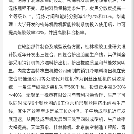
统，消除了混炼质量的波动。密炼机安装使用该系统后，在
混炼规程不变、原材料质量稳定条件下，炭黑分散度提高一
个等级以上，混炼时间和能耗分别减少约7%和11%。华南
理工大学开发的密炼机微机智能控制系统投入使用后，也可
提高炼胶效率20%，并提高胶料合格率。
在轮胎部件制备及成型设备方面，桂林橡胶工业研究设
计院近年开发出三复合、四复合挤出胎面生产线，其供料全
部采用销钉机筒冷喂料挤出机，挤出橡胶质量和节能效果明
显。内蒙古富特橡塑机械公司研制的销钉冷喂料挤出机在安
徽合肥佳通公司等处取代开炼机作为钢丝压延机的供胶系
统，一条生产线减少装机功率560千瓦，投资费用减少30%
～40%。无锡第一橡塑有限公司与普利司通合作，生产了可
以同时成型6个钢丝圈的6工位六角形钢丝圈挤出缠卷生产
线，其生产效率至少是单工位的4倍。子午胎成型机近年发
展迅速，从两鼓成型机发展到三鼓至四鼓成型机，生产效率
大幅提高。天津赛象、桂林橡机、北京航空制造工程所、青