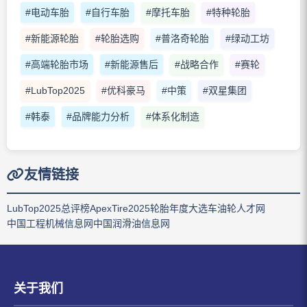
#电动车胎
#自行车胎
#摩托车胎
#特种轮胎
#新能源轮胎
#轮胎选购
#普洛奇轮胎
#绿动工坊
#高端轮胎市场
#新能源售后
#战略合作
#赛轮
#LubTop2025
#优科豪马
#中策
#双星集团
#韩泰
#品牌能力分析
#体系化制造
友情链接
LubTop2025总评榜
ApexTire2025轮胎年度大选
车油轮人才网
中国工程机械信息网
中国润滑油信息网
关于我们