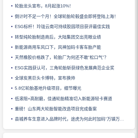
轮胎龙头宣布，8月起涨10%！
倒计时不足一个月！全球轮胎轮毂盛会即将登陆上海！
ESG标杆！玲珑云南可持续胶园项目获评最佳实践
转型纯轮胎制造商后，大陆集团交出亮眼业绩
新能源商用车风口下，风神加码卡客车胎产能
天然橡胶价格跌了，轮胎厂为何还不敢“松口气”？
ESG实践获认可，三角轮胎斩获绿色发展典范企业奖
全球炭黑巨头卡博特，宣布换帅
5.8亿轮胎基地升级项目，细节曝光
低滚阻+高耐磨，佳通轮胎精准切入新能源轻卡赛道
重磅！山东两大轮胎智能改造项目完成备案
县城养车生意进入品牌时代，途虎为何此时加码“万镇万店”？