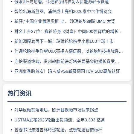
低滚阻+高耐磨，佳通轮胎精准切入新能源轻卡赛道
智绘出海新蓝图，浦林成山亮相2026泰中合作博览会
斩获 “中国企业管理奥斯卡”， 玲珑轮胎蝉联 BMC 大奖
排名上升27位：赛轮跻身《财富》中国500强背后的增长逻辑
新能源配套再下一城！玲珑轮胎携手小鹏L03全球上市
佳通轮胎携手仰望U9X亮相古德伍德，以轮胎科技挑战性能边界
守护渠道终端，贵州轮胎前进灯塔关爱基金驰援长春受灾门店
亚洲夏季胎首次！玛吉斯VS6斩获德国TÜV SÜD高阶认证
热门资讯
对华反倾销落地后，欧洲替换胎市场迎来拐点
USTMA发布2026轮胎出货预测：全年3.303 亿条
省委书记走进吉林玲珑轮胎，点赞轮胎智造标杆