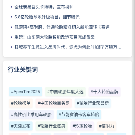
全球炭黑巨头卡博特，宣布换帅
5.8亿轮胎基地升级项目，细节曝光
低滚阻+高耐磨，佳通轮胎精准切入新能源轻卡赛道
重磅！山东两大轮胎智能改造项目完成备案
县城养车生意进入品牌时代，途虎为何此时加码“万镇万店”？
行业关键词
#ApexTire2025
#中国轮胎年度大选
#十大轮胎品牌
#轮胎榜单
#中国轮胎商务网
#轮胎行业荣誉榜
#高性价比乘用车轮胎
#节能省油卡客车轮胎
#天津发布
#轮胎行业盛典
#玲珑轮胎
#倍耐力