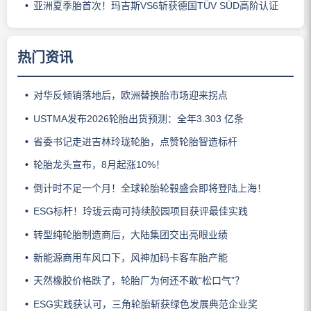
亚洲夏季胎首次！玛吉斯VS6斩获德国TÜV SÜD高阶认证
热门资讯
对华反倾销落地后，欧洲替换胎市场迎来拐点
USTMA发布2026轮胎出货预测：全年3.303 亿条
省委书记走进吉林玲珑轮胎，点赞轮胎智造标杆
轮胎龙头宣布，8月起涨10%！
倒计时不足一个月！全球轮胎轮毂盛会即将登陆上海！
ESG标杆！玲珑云南可持续胶园项目获评最佳实践
转型纯轮胎制造商后，大陆集团交出亮眼业绩
新能源商用车风口下，风神加码卡客车胎产能
天然橡胶价格跌了，轮胎厂为何还不敢“松口气”？
ESG实践获认可，三角轮胎斩获绿色发展典范企业奖