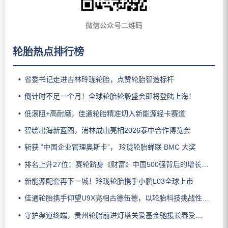
微信公众号二维码
轮胎热点排行榜
省委书记走进吉林玲珑轮胎，点赞轮胎智造标杆
倒计时不足一个月！全球轮胎轮毂盛会即将登陆上海！
低滚阻+高耐磨，佳通轮胎精准切入新能源轻卡赛道
智绘出海新蓝图，浦林成山亮相2026泰中合作博览会
斩获 “中国企业管理奥斯卡”， 玲珑轮胎蝉联 BMC 大奖
排名上升27位：赛轮跻身《财富》中国500强背后的增长逻辑
新能源配套再下一城！玲珑轮胎携手小鹏L03全球上市
佳通轮胎携手仰望U9X亮相古德伍德，以轮胎科技挑战性能边界
守护渠道终端，贵州轮胎前进灯塔关爱基金驰援长春受灾门店