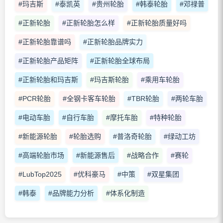
#玛吉斯
#泰凯英
#贵州轮胎
#韩泰轮胎
#邓禄普
#正新轮胎
#正新轮胎怎么样
#正新轮胎质量好吗
#正新轮胎靠谱吗
#正新轮胎品牌实力
#正新轮胎产品矩阵
#正新轮胎全球布局
#正新轮胎和玛吉斯
#玛吉斯轮胎
#乘用车轮胎
#PCR轮胎
#全钢卡客车轮胎
#TBR轮胎
#两轮车胎
#电动车胎
#自行车胎
#摩托车胎
#特种轮胎
#新能源轮胎
#轮胎选购
#普洛奇轮胎
#绿动工坊
#高端轮胎市场
#新能源售后
#战略合作
#赛轮
#LubTop2025
#优科豪马
#中策
#双星集团
#韩泰
#品牌能力分析
#体系化制造