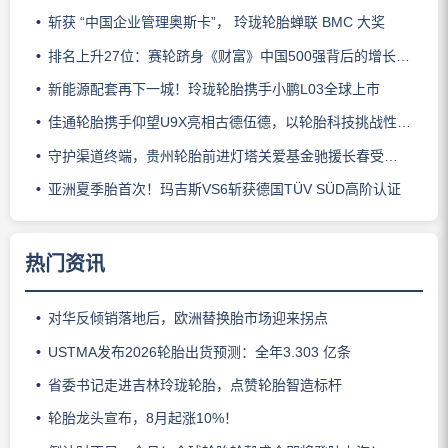
斩获 “中国企业管理奥斯卡”， 玲珑轮胎蝉联 BMC 大奖
排名上升27位：赛轮跻身《财富》中国500强背后的增长逻辑
新能源配套再下一城！玲珑轮胎携手小鹏L03全球上市
佳通轮胎携手仰望U9X亮相古德伍德，以轮胎科技挑战性能边界
守护渠道终端，贵州轮胎前进灯塔关爱基金驰援长春受灾门店
亚洲夏季胎首次！玛吉斯VS6斩获德国TÜV SÜD高阶认证
热门资讯
对华反倾销落地后，欧洲替换胎市场迎来拐点
USTMA发布2026轮胎出货预测：全年3.303 亿条
省委书记走进吉林玲珑轮胎，点赞轮胎智造标杆
轮胎龙头宣布，8月起涨10%！