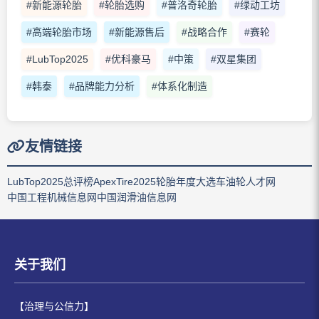
#新能源轮胎
#轮胎选购
#普洛奇轮胎
#绿动工坊
#高端轮胎市场
#新能源售后
#战略合作
#赛轮
#LubTop2025
#优科豪马
#中策
#双星集团
#韩泰
#品牌能力分析
#体系化制造
友情链接
LubTop2025总评榜
ApexTire2025轮胎年度大选
车油轮人才网
中国工程机械信息网
中国润滑油信息网
关于我们
【治理与公信力】