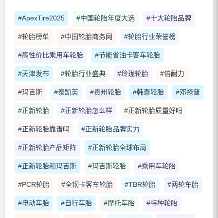
#ApexTire2025
#中国轮胎年度大选
#十大轮胎品牌
#轮胎榜单
#中国轮胎商务网
#轮胎行业荣誉榜
#高性价比乘用车轮胎
#节能省油卡客车轮胎
#天津发布
#轮胎行业盛典
#玲珑轮胎
#倍耐力
#玛吉斯
#泰凯英
#贵州轮胎
#韩泰轮胎
#邓禄普
#正新轮胎
#正新轮胎怎么样
#正新轮胎质量好吗
#正新轮胎靠谱吗
#正新轮胎品牌实力
#正新轮胎产品矩阵
#正新轮胎全球布局
#正新轮胎和玛吉斯
#玛吉斯轮胎
#乘用车轮胎
#PCR轮胎
#全钢卡客车轮胎
#TBR轮胎
#两轮车胎
#电动车胎
#自行车胎
#摩托车胎
#特种轮胎