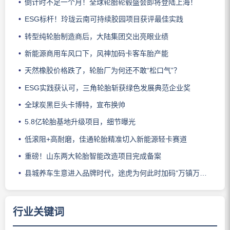
倒计时不足一个月！全球轮胎轮毂盛会即将登陆上海！
ESG标杆！玲珑云南可持续胶园项目获评最佳实践
转型纯轮胎制造商后，大陆集团交出亮眼业绩
新能源商用车风口下，风神加码卡客车胎产能
天然橡胶价格跌了，轮胎厂为何还不敢“松口气”？
ESG实践获认可，三角轮胎斩获绿色发展典范企业奖
全球炭黑巨头卡博特，宣布换帅
5.8亿轮胎基地升级项目，细节曝光
低滚阻+高耐磨，佳通轮胎精准切入新能源轻卡赛道
重磅！山东两大轮胎智能改造项目完成备案
县城养车生意进入品牌时代，途虎为何此时加码“万镇万店”？
行业关键词