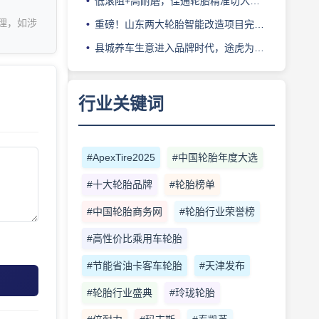
低滚阻+高耐磨，佳通轮胎精准切入新能源轻卡赛道
理，如涉
重磅！山东两大轮胎智能改造项目完成备案
县城养车生意进入品牌时代，途虎为何此时加码“万镇万店”？
行业关键词
#ApexTire2025
#中国轮胎年度大选
#十大轮胎品牌
#轮胎榜单
#中国轮胎商务网
#轮胎行业荣誉榜
#高性价比乘用车轮胎
#节能省油卡客车轮胎
#天津发布
#轮胎行业盛典
#玲珑轮胎