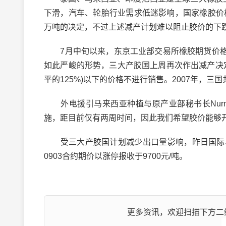
下滑，汽车、轮胎行业需求低迷影响，国家橡胶价
万吨的决定，不过上述减产计划难以阻止胶价的下
7月中旬以来，东京工业部交易所橡胶期货价格已经
如此严峻的形势，三大产胶国上周再次作出减产决定，
平的125%)以下的价格不进行销售。2007年，三国
外电援引马来西亚种植与原产业部秘书长Nurmala
施，距目前仅有两周时间，因此我们希望胶价能够开
受三大产胶国计划减少出口量影响，昨日国际、
0903合约期价以涨停报收于9700元/吨。
更多资讯，欢迎扫描下方二维