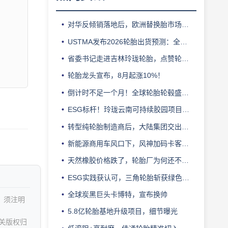
对华反倾销落地后，欧洲替换胎市场迎来拐点
USTMA发布2026轮胎出货预测：全年3.303 亿条
省委书记走进吉林玲珑轮胎，点赞轮胎智造标杆
轮胎龙头宣布，8月起涨10%！
倒计时不足一个月！全球轮胎轮毂盛会即将登陆上海！
ESG标杆！玲珑云南可持续胶园项目获评最佳实践
转型纯轮胎制造商后，大陆集团交出亮眼业绩
新能源商用车风口下，风神加码卡客车胎产能
天然橡胶价格跌了，轮胎厂为何还不敢“松口气”？
ESG实践获认可，三角轮胎斩获绿色发展典范企业奖
全球炭黑巨头卡博特，宣布换帅
，须注明
5.8亿轮胎基地升级项目，细节曝光
关版权归