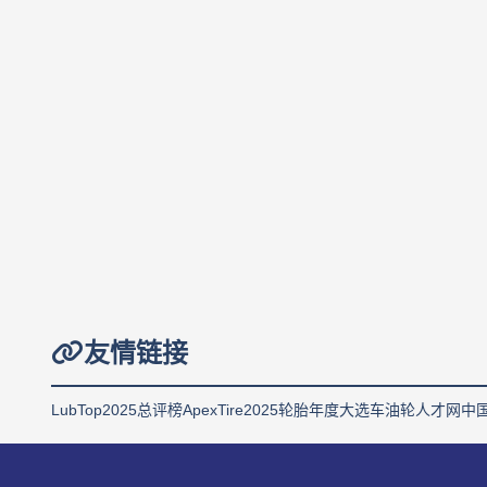
友情链接
LubTop2025总评榜
ApexTire2025轮胎年度大选
车油轮人才网
中