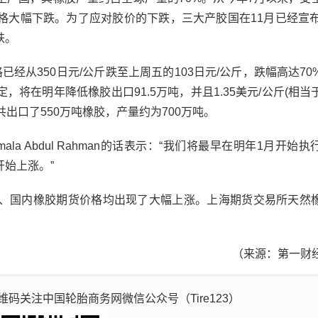
格大幅下跌。为了应对胶价的下跌，三大产胶国在11月已经宣布
跌。
从350日元/公斤跌至上周五的103日元/公斤，跌幅高达70
将在明年降低橡胶出口91.5万吨，并且1.35美元/公斤(相当
共出口了550万吨橡胶，产量约为700万吨。
 Abdul Rahman的话表示：“我们将最早在明年1月开始执
始上涨。”
国内橡胶期货价格均出现了大幅上涨。上海期货交易所天然
（来源：第一财
码关注中国轮胎商务网微信公众号（Tire123）