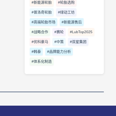
#新能源轮胎
#轮胎选购
#普洛奇轮胎
#绿动工坊
#高端轮胎市场
#新能源售后
#战略合作
#赛轮
#LubTop2025
#优科豪马
#中策
#双星集团
#韩泰
#品牌能力分析
#体系化制造