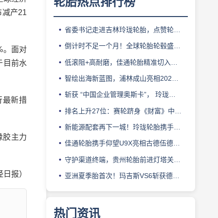
轮胎热点排行榜
减产21
省委书记走进吉林玲珑轮胎，点赞轮胎智造标杆
倒计时不足一个月！全球轮胎轮毂盛会即将登陆上海！
%。面对
低滚阻+高耐磨，佳通轮胎精准切入新能源轻卡赛道
于目前水
智绘出海新蓝图，浦林成山亮相2026泰中合作博览会
斩获 “中国企业管理奥斯卡”， 玲珑轮胎蝉联 BMC 大奖
行最新措
排名上升27位：赛轮跻身《财富》中国500强背后的增长逻辑
新能源配套再下一城！玲珑轮胎携手小鹏L03全球上市
橡胶主力
佳通轮胎携手仰望U9X亮相古德伍德，以轮胎科技挑战性能边界
守护渠道终端，贵州轮胎前进灯塔关爱基金驰援长春受灾门店
经日报）
亚洲夏季胎首次！玛吉斯VS6斩获德国TÜV SÜD高阶认证
热门资讯