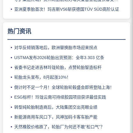
亚洲夏季胎首次！玛吉斯VS6斩获德国TÜV SÜD高阶认证
热门资讯
对华反倾销落地后，欧洲替换胎市场迎来拐点
USTMA发布2026轮胎出货预测：全年3.303 亿条
省委书记走进吉林玲珑轮胎，点赞轮胎智造标杆
轮胎龙头宣布，8月起涨10%！
倒计时不足一个月！全球轮胎轮毂盛会即将登陆上海！
ESG标杆！玲珑云南可持续胶园项目获评最佳实践
转型纯轮胎制造商后，大陆集团交出亮眼业绩
新能源商用车风口下，风神加码卡客车胎产能
天然橡胶价格跌了，轮胎厂为何还不敢“松口气”？