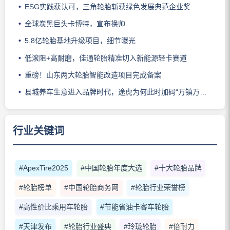
ESG实践获认可，三角轮胎斩获绿色发展典范企业奖
全球炭黑巨头卡博特，宣布换帅
5.8亿轮胎基地升级项目，细节曝光
低滚阻+高耐磨，佳通轮胎精准切入新能源轻卡赛道
重磅！山东两大轮胎智能改造项目完成备案
县城养车生意进入品牌时代，途虎为何此时加码“万镇万店”？
行业关键词
#ApexTire2025
#中国轮胎年度大选
#十大轮胎品牌
#轮胎榜单
#中国轮胎商务网
#轮胎行业荣誉榜
#高性价比乘用车轮胎
#节能省油卡客车轮胎
#天津发布
#轮胎行业盛典
#玲珑轮胎
#倍耐力