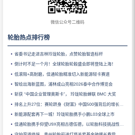
微信公众号二维码
轮胎热点排行榜
省委书记走进吉林玲珑轮胎，点赞轮胎智造标杆
倒计时不足一个月！全球轮胎轮毂盛会即将登陆上海！
低滚阻+高耐磨，佳通轮胎精准切入新能源轻卡赛道
智绘出海新蓝图，浦林成山亮相2026泰中合作博览会
斩获 “中国企业管理奥斯卡”， 玲珑轮胎蝉联 BMC 大奖
排名上升27位：赛轮跻身《财富》中国500强背后的增长逻辑
新能源配套再下一城！玲珑轮胎携手小鹏L03全球上市
佳通轮胎携手仰望U9X亮相古德伍德，以轮胎科技挑战性能边界
守护渠道终端，贵州轮胎前进灯塔关爱基金驰援长春受灾门店